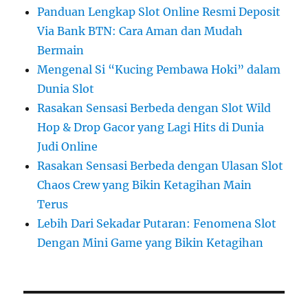
Panduan Lengkap Slot Online Resmi Deposit
Via Bank BTN: Cara Aman dan Mudah
Bermain
Mengenal Si “Kucing Pembawa Hoki” dalam
Dunia Slot
Rasakan Sensasi Berbeda dengan Slot Wild
Hop & Drop Gacor yang Lagi Hits di Dunia
Judi Online
Rasakan Sensasi Berbeda dengan Ulasan Slot
Chaos Crew yang Bikin Ketagihan Main
Terus
Lebih Dari Sekadar Putaran: Fenomena Slot
Dengan Mini Game yang Bikin Ketagihan