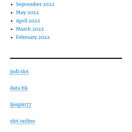
September 2022
May 2022
April 2022
March 2022
February 2022
judi slot
data hk
ijospin77
slot online