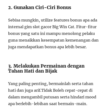
2. Gunakan Ciri-Ciri Bonus
Sebisa mungkin, utilize features bonus apa ada
internal gim slot gacor Big Win Cat. Fitur-fitur
bonus yang satu ini mampu menolong pelaku
guna menaikkan kesempatan kemenangan dan
juga mendapatkan bonus apa lebih besar.
3. Melakukan Permainan dengan
Tahan Hati dan Bijak
Yang paling penting, bermainlah serta tahan
hati dan juga arif.Tidak Boleh cepat-cepat di
dalam mengambil putusan serta hindari mood
apa berlebih-lebihan saat bermain-main.