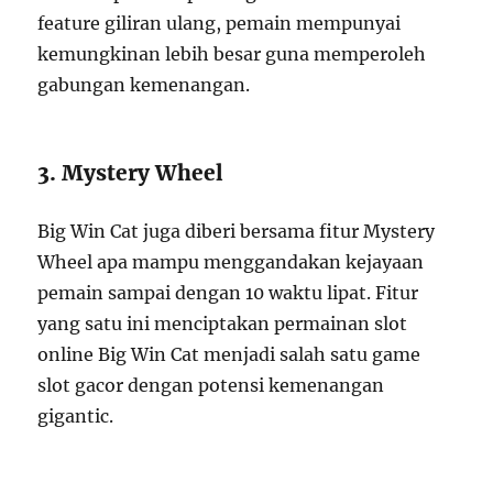
feature giliran ulang, pemain mempunyai
kemungkinan lebih besar guna memperoleh
gabungan kemenangan.
3. Mystery Wheel
Big Win Cat juga diberi bersama fitur Mystery
Wheel apa mampu menggandakan kejayaan
pemain sampai dengan 10 waktu lipat. Fitur
yang satu ini menciptakan permainan slot
online Big Win Cat menjadi salah satu game
slot gacor dengan potensi kemenangan
gigantic.