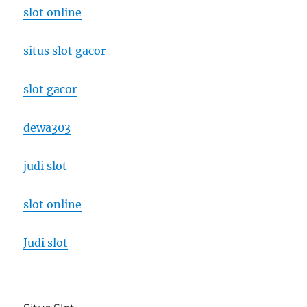
slot online
situs slot gacor
slot gacor
dewa303
judi slot
slot online
Judi slot