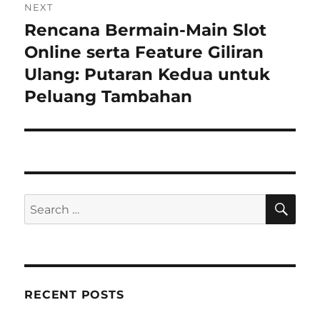
NEXT
Rencana Bermain-Main Slot
Next
post:
Online serta Feature Giliran
Ulang: Putaran Kedua untuk
Peluang Tambahan
SE
Search
for:
RECENT POSTS