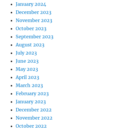
January 2024
December 2023
November 2023
October 2023
September 2023
August 2023
July 2023
June 2023
May 2023
April 2023
March 2023
February 2023
January 2023
December 2022
November 2022
October 2022