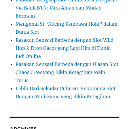
Via Bank BTN: Cara Aman dan Mudah
Bermain
Mengenal Si “Kucing Pembawa Hoki” dalam
Dunia Slot
Rasakan Sensasi Berbeda dengan Slot Wild
Hop & Drop Gacor yang Lagi Hits di Dunia
Judi Online
Rasakan Sensasi Berbeda dengan Ulasan Slot
Chaos Crew yang Bikin Ketagihan Main
Terus
Lebih Dari Sekadar Putaran: Fenomena Slot
Dengan Mini Game yang Bikin Ketagihan
ARCHIVES