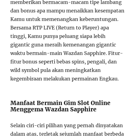
memberikan bermacam-macam tipe lambang
dan bonus apa mampu menaikkan kesempatan
Kamu untuk memenangkan keberuntungan.
Bersama RTP LIVE (Return to Player) apa
tinggi, Kamu punya peluang siapa lebih
gigantic guna meraih kemenangan gigantic
waktu bermain-main Wazdan Sapphire. Fitur-
fitur bonus seperti bebas spins, pengali, dan
wild symbol pula akan meningkatkan
kegembiraan melakukan permainan Engkau.
Manfaat Bermain Gim Slot Online
Menggema Wazdan Sapphire
Selain ciri-ciri pilihan yang pernah dinyatakan
dalam atas, terletak sejumlah manfaat berbeda