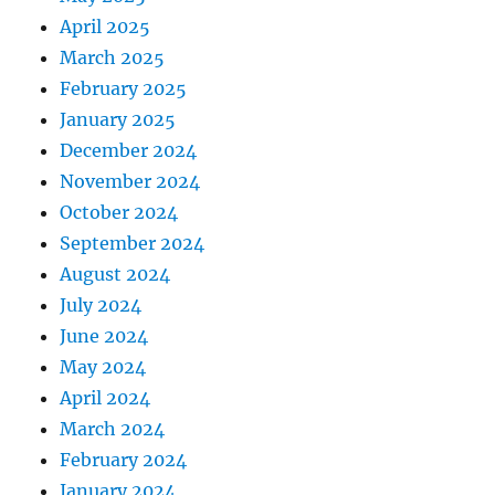
April 2025
March 2025
February 2025
January 2025
December 2024
November 2024
October 2024
September 2024
August 2024
July 2024
June 2024
May 2024
April 2024
March 2024
February 2024
January 2024