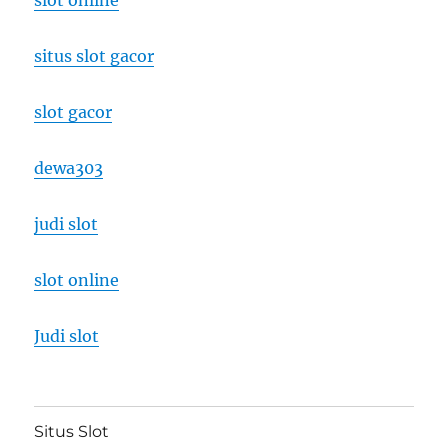
slot online
situs slot gacor
slot gacor
dewa303
judi slot
slot online
Judi slot
Situs Slot