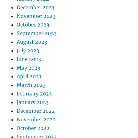
December 2023
November 2023
October 2023
September 2023
August 2023
July 2023
June 2023
May 2023
April 2023
March 2023
February 2023
January 2023
December 2022
November 2022
October 2022
September 2022