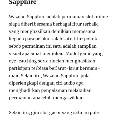
Sapphire
Wazdan Sapphire adalah permainan slot online
siapa diberi bersama berbagai fitur terbaik
yang menghasilkan demikian memesona
kepada para pelaku. salah satu fitur pokok
sebab permainan ini satu adalah tampilan
visual apa amat memukau. Model game yang
eye-catching serta rincian menghasilkan
partisipan terbiasa berlarut-larut bermain-
main.Selain itu, Wazdan Sapphire pula
diperlengkapi dengan ciri audio apa
menghadirkan pengalaman melakukan
permainan apa lebih mengasyikkan.
Selain itu, gim slot gacor yang satu ini pula