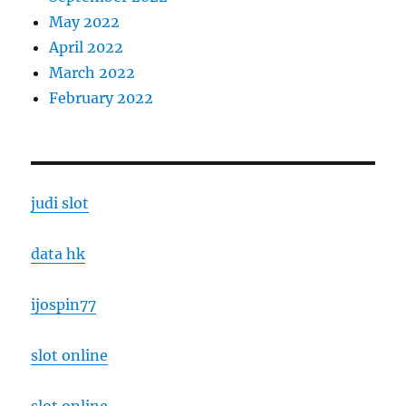
May 2022
April 2022
March 2022
February 2022
judi slot
data hk
ijospin77
slot online