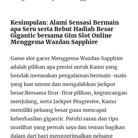
Kesimpulan: Alami Sensasi Bermain
apa Seru serta Rebut Hadiah Besar
Gigantic bersama Gim Slot Online
Menggema Wazdan Sapphire
Game slot gacor Menggema Wazdan Sapphire
adalah pilihan apa presisi untuk Kamu yang
hendak merasakan pengalaman bermain-main
yang luar umum dan mengalahkan jackpot
besar.Bersama fitur-fitur pilihan, keguncangan
menjulang, serta Jackpot Progresive, Kamu
memiliki peluang besar guna mencapai
keberhasilan gigantic. Patuhi saran dan tipu
muslihat yang pernah saya dan teman bagikan
dalam dari bagi mengoptimalkan peluang