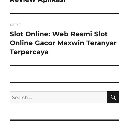
NEXT
Slot Online: Web Resmi Slot
Next
post:
Online Gacor Maxwin Teranyar
Terpercaya
SE
Search
for: