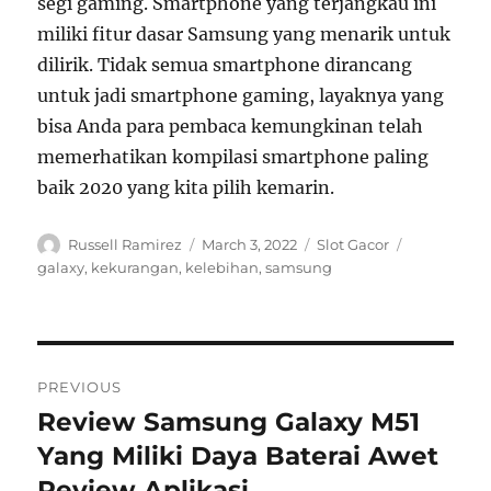
segi gaming. Smartphone yang terjangkau ini
miliki fitur dasar Samsung yang menarik untuk
dilirik. Tidak semua smartphone dirancang
untuk jadi smartphone gaming, layaknya yang
bisa Anda para pembaca kemungkinan telah
memerhatikan kompilasi smartphone paling
baik 2020 yang kita pilih kemarin.
Author
Posted
Categories
Tags
Russell Ramirez
March 3, 2022
Slot Gacor
on
galaxy
,
kekurangan
,
kelebihan
,
samsung
Post
PREVIOUS
navigation
Review Samsung Galaxy M51
Previous
post:
Yang Miliki Daya Baterai Awet
Review Aplikasi