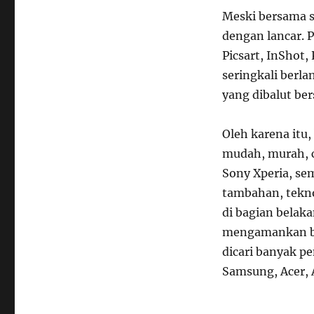
Meski bersama s
dengan lancar. 
Picsart, InShot,
seringkali berla
yang dibalut ber
Oleh karena itu,
mudah, murah, c
Sony Xperia, se
tambahan, tekno
di bagian belak
mengamankan beb
dicari banyak p
Samsung, Acer,