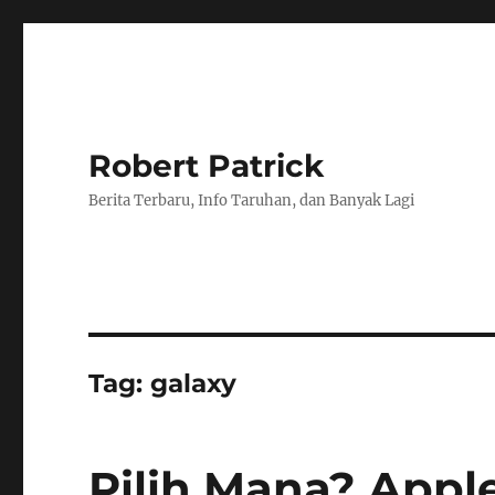
Robert Patrick
Berita Terbaru, Info Taruhan, dan Banyak Lagi
Tag:
galaxy
Pilih Mana? Appl