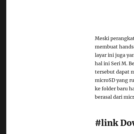
Meski perangkat
membuat handset
layar ini juga 
hal ini Seri M.
tersebut dapat 
microSD yang ru
ke folder baru 
berasal dari mic
#link Do