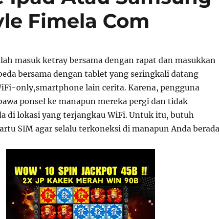
tyle Fimela Com
telah masuk ketray bersama dengan rapat dan masukkan
beda bersama dengan tablet yang seringkali datang
iFi-only,smartphone lain cerita. Karena, pengguna
a ponsel ke manapun mereka pergi dan tidak
 di lokasi yang terjangkau WiFi. Untuk itu, butuh
tu SIM agar selalu terkoneksi di manapun Anda berada