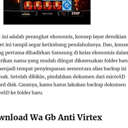
 ini adalah perangkat ekonomis, konsep layar demikian
 ini tampil segar ketimbang pendahulunya. Dan, kons
yang pertama dihadirkan Samsung di kelas ekonomis dala
 Berikan nama yang mudah diingat dikarenakan folder bar
menjadi tempat penyimpanan sementara alias backup isi
sak. Setelah dibikin, pindahkan dokumen dari microSD
hard disk. Caranya, kamu harus lakukan backup dokumen
roSD ke folder baru.
wnload Wa Gb Anti Virtex