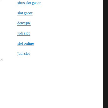
situs slot gacor
slot gacor
dewa303
judi slot
slot online
Judi slot
da