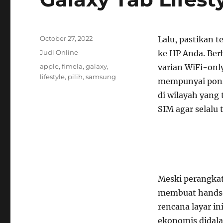
Posted
October 27, 2022
Lalu, pastikan 
on
Categories
Judi Online
ke HP Anda. Ber
Tags
apple
,
fimela
,
galaxy
,
varian WiFi-onl
lifestyle
,
pilih
,
samsung
mempunyai pons
di wilayah yang
SIM agar selalu
Meski perangkat
membuat handset
rencana layar i
ekonomis didala