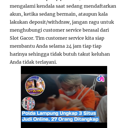
mengalami kendala saat sedang mendaftarkan
akun, ketika sedang bermain, ataupun kala
lakukan deposit/withdraw, jangan ragu untuk
menghubungi customer service berasal dari
Slot Gacor. Tim customer service kita siap
membantu Anda selama 24 jam tiap tiap
harinya sehingga tidak butuh takut keluhan
Anda tidak terlayani.