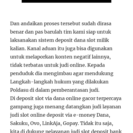
Dan andaikan proses tersebut sudah dirasa
benar dan pas barulah tim kami siap untuk
laksanakan sistem deposit dana slot milik
kalian. Kanal aduan itu juga bisa digunakan
untuk melaporkan konten negatif lainnya,
tidak terbatas untuk judi online. Kepada
penduduk dia mengimbau agar mendukung
Langkah-langkah hukum yang dilakukan
Poldasu di dalam pemberantasan judi.
Di deposit slot via dana online gacor terpercaya
gampang juga menang datangkan judi layanan
judi slot online deposit via e-money Dana,
Sakuku, Ovo, LinkAja, Gopay. Tidak itu saja,
kita di dukung pelayanan judi slot deposit bank