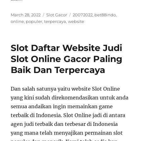
Posted
Categories
Tags
March 28, 2022
Slot Gacor
20072022
,
bet88indo
,
on
online
,
populer
,
terpercaya
,
website
Slot Daftar Website Judi
Slot Online Gacor Paling
Baik Dan Terpercaya
Dan salah satunya yaitu website Slot Online
yang kini sudah direkomendasikan untuk anda
semua andaikan ingin memainkan game
terbaik di Indonesia. Slot Online jadi di antara
agen judi terbaik dan terbesar di Indonesia
yang mana telah menyajikan permainan slot