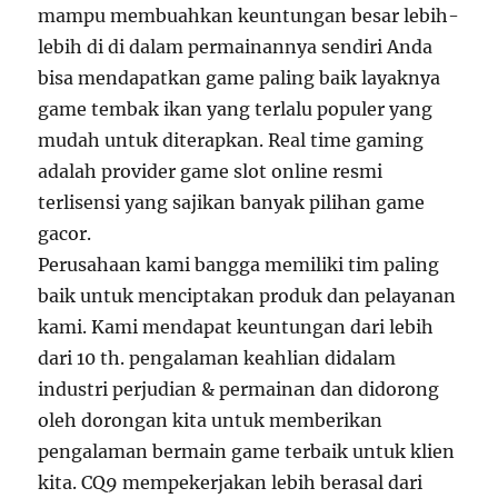
mampu membuahkan keuntungan besar lebih-
lebih di di dalam permainannya sendiri Anda
bisa mendapatkan game paling baik layaknya
game tembak ikan yang terlalu populer yang
mudah untuk diterapkan. Real time gaming
adalah provider game slot online resmi
terlisensi yang sajikan banyak pilihan game
gacor.
Perusahaan kami bangga memiliki tim paling
baik untuk menciptakan produk dan pelayanan
kami. Kami mendapat keuntungan dari lebih
dari 10 th. pengalaman keahlian didalam
industri perjudian & permainan dan didorong
oleh dorongan kita untuk memberikan
pengalaman bermain game terbaik untuk klien
kita. CQ9 mempekerjakan lebih berasal dari