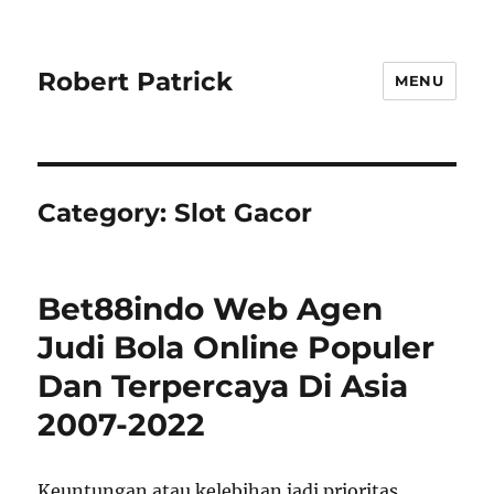
Robert Patrick
MENU
Category:
Slot Gacor
Bet88indo Web Agen
Judi Bola Online Populer
Dan Terpercaya Di Asia
2007-2022
Keuntungan atau kelebihan jadi prioritas