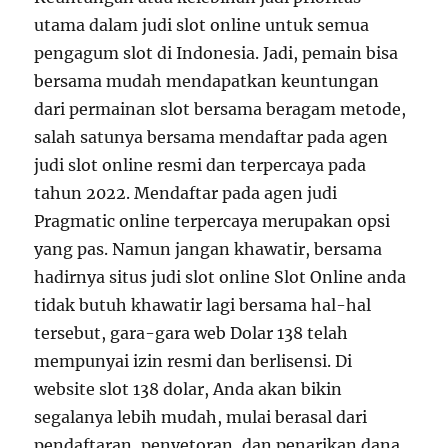
utama dalam judi slot online untuk semua
pengagum slot di Indonesia. Jadi, pemain bisa
bersama mudah mendapatkan keuntungan
dari permainan slot bersama beragam metode,
salah satunya bersama mendaftar pada agen
judi slot online resmi dan terpercaya pada
tahun 2022. Mendaftar pada agen judi
Pragmatic online terpercaya merupakan opsi
yang pas. Namun jangan khawatir, bersama
hadirnya situs judi slot online Slot Online anda
tidak butuh khawatir lagi bersama hal-hal
tersebut, gara-gara web Dolar 138 telah
mempunyai izin resmi dan berlisensi. Di
website slot 138 dolar, Anda akan bikin
segalanya lebih mudah, mulai berasal dari
pendaftaran, penyetoran, dan penarikan dana.