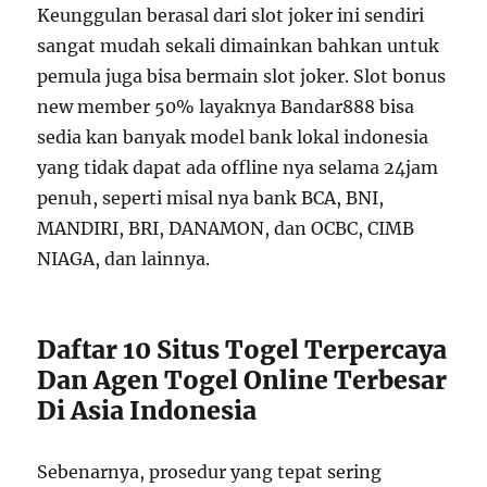
Keunggulan berasal dari slot joker ini sendiri
sangat mudah sekali dimainkan bahkan untuk
pemula juga bisa bermain slot joker. Slot bonus
new member 50% layaknya Bandar888 bisa
sedia kan banyak model bank lokal indonesia
yang tidak dapat ada offline nya selama 24jam
penuh, seperti misal nya bank BCA, BNI,
MANDIRI, BRI, DANAMON, dan OCBC, CIMB
NIAGA, dan lainnya.
Daftar 10 Situs Togel Terpercaya
Dan Agen Togel Online Terbesar
Di Asia Indonesia
Sebenarnya, prosedur yang tepat sering