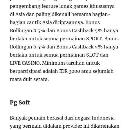
pengembang feature lunak games khususnya
di Asia dan paling dikenali bersama bagian-
bagian cantik Asia diciptaannya. Bonus
Rollingan 0.5% dan Bonus Cashback 5% hanya
berlaku untuk semua permainan SPORT. Bonus
Rollingan 0.5% dan Bonus Cashback 5% hanya
berlaku untuk semua permainan SLOT dan
LIVE CASINO. Minimum taruhan untuk
berpartisipasi adalah IDR 3000 atau sejumlah
mata duit setara.
Pg Soft
Banyak pemain berasal dari negara Indonesia
yang bermain didalam provider ini dikarenakan