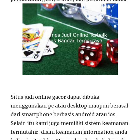
Situs judi online gacor dapat dibuka
menggunakan pc atau desktop maupun berasal
dari smartphone berbasis android atau ios.
Selain itu kami juga memiliki sistem keamanan
termutahir, disini keamanan information anda