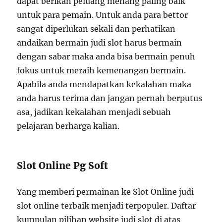
dapat berikan peluang menang paling baik
untuk para pemain. Untuk anda para bettor
sangat diperlukan sekali dan perhatikan
andaikan bermain judi slot harus bermain
dengan sabar maka anda bisa bermain penuh
fokus untuk meraih kemenangan bermain.
Apabila anda mendapatkan kekalahan maka
anda harus terima dan jangan pernah berputus
asa, jadikan kekalahan menjadi sebuah
pelajaran berharga kalian.
Slot Online Pg Soft
Yang memberi permainan ke Slot Online judi
slot online terbaik menjadi terpopuler. Daftar
kumpulan pilihan website judi slot di atas