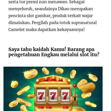
serta tur premi nun menawan. Sebagai
menyeluruh, seandainya Dikau merupakan
pencinta slot gambar, produk terkait wajar
dimainkan. Pergilah pada totok supranatural
Camelot maka dapatkan kekayaannya!
Saya tahu kaidah Kamu! Barang apa
pengetahuan Engkau melalui slot itu?