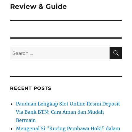
post:
Review & Guide
SE
Search
for:
RECENT POSTS
Panduan Lengkap Slot Online Resmi Deposit
Via Bank BTN: Cara Aman dan Mudah
Bermain
Mengenal Si “Kucing Pembawa Hoki” dalam