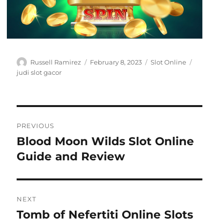
Author
Posted
Categories
Tags
Russell Ramirez
February 8, 2023
Slot Online
on
judi slot gacor
Post
PREVIOUS
navigation
Blood Moon Wilds Slot Online
Previous
post:
Guide and Review
NEXT
Tomb of Nefertiti Online Slots
Next