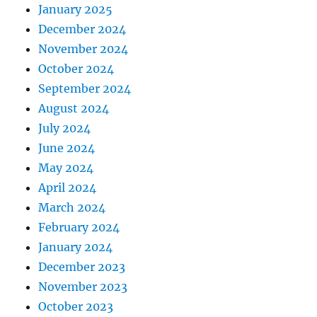
January 2025
December 2024
November 2024
October 2024
September 2024
August 2024
July 2024
June 2024
May 2024
April 2024
March 2024
February 2024
January 2024
December 2023
November 2023
October 2023