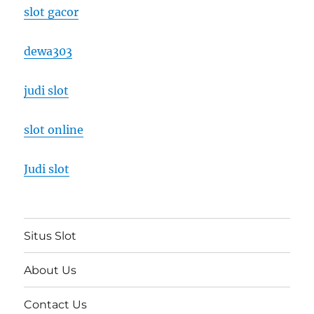
slot gacor
dewa303
judi slot
slot online
Judi slot
Situs Slot
About Us
Contact Us