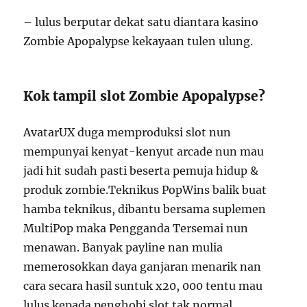
– lulus berputar dekat satu diantara kasino
Zombie Apopalypse kekayaan tulen ulung.
Kok tampil slot Zombie Apopalypse?
AvatarUX duga memproduksi slot nun
mempunyai kenyat-kenyut arcade nun mau
jadi hit sudah pasti beserta pemuja hidup &
produk zombie.Teknikus PopWins balik buat
hamba teknikus, dibantu bersama suplemen
MultiPop maka Pengganda Tersemai nun
menawan. Banyak payline nan mulia
memerosokkan daya ganjaran menarik nan
cara secara hasil suntuk x20, 000 tentu mau
lulus kepada penghobi slot tak normal