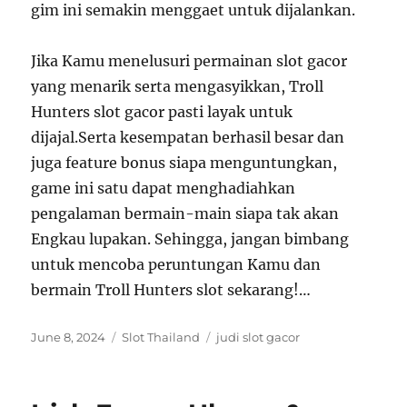
gim ini semakin menggaet untuk dijalankan.
Jika Kamu menelusuri permainan slot gacor
yang menarik serta mengasyikkan, Troll
Hunters slot gacor pasti layak untuk
dijajal.Serta kesempatan berhasil besar dan
juga feature bonus siapa menguntungkan,
game ini satu dapat menghadiahkan
pengalaman bermain-main siapa tak akan
Engkau lupakan. Sehingga, jangan bimbang
untuk mencoba peruntungan Kamu dan
bermain Troll Hunters slot sekarang!…
Posted
Categories
Tags
June 8, 2024
Slot Thailand
judi slot gacor
on