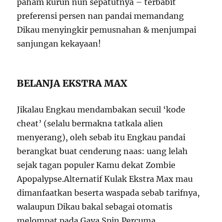
paham kurun nun sepatutnya – terbabit
preferensi persen nan pandai memandang
Dikau menyingkir pemusnahan & menjumpai
sanjungan kekayaan!
BELANJA EKSTRA MAX
Jikalau Engkau mendambakan secuil ‘kode
cheat’ (selalu bermakna tatkala alien
menyerang), oleh sebab itu Engkau pandai
berangkat buat cenderung naas: uang lelah
sejak tagan populer Kamu dekat Zombie
Apopalypse.Alternatif Kulak Ekstra Max mau
dimanfaatkan beserta waspada sebab tarifnya,
walaupun Dikau bakal sebagai otomatis
melompat pada Gaya Spin Percuma