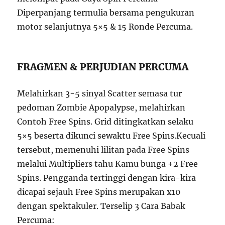
Diperpanjang termulia bersama pengukuran
motor selanjutnya 5×5 & 15 Ronde Percuma.
FRAGMEN & PERJUDIAN PERCUMA
Melahirkan 3-5 sinyal Scatter semasa tur
pedoman Zombie Apopalypse, melahirkan
Contoh Free Spins. Grid ditingkatkan selaku
5×5 beserta dikunci sewaktu Free Spins.Kecuali
tersebut, memenuhi lilitan pada Free Spins
melalui Multipliers tahu Kamu bunga +2 Free
Spins. Pengganda tertinggi dengan kira-kira
dicapai sejauh Free Spins merupakan x10
dengan spektakuler. Terselip 3 Cara Babak
Percuma: