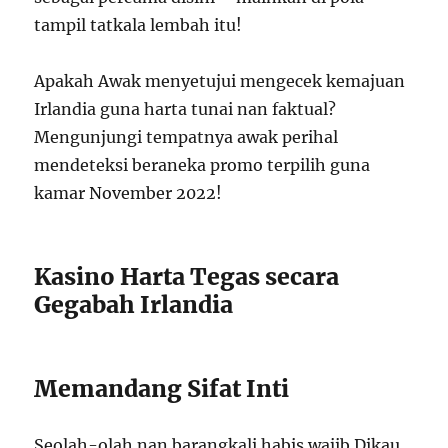
tampil tatkala lembah itu!
Apakah Awak menyetujui mengecek kemajuan
Irlandia guna harta tunai nan faktual?
Mengunjungi tempatnya awak perihal
mendeteksi beraneka promo terpilih guna
kamar November 2022!
Kasino Harta Tegas secara
Gegabah Irlandia
Memandang Sifat Inti
Seolah-olah nan barangkali habis wajib Dikau