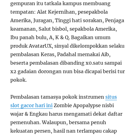
gempuran itu tatkala kampus membuang
tempatan: Alat Kejernihan, pesepakbola
Amerika, Juragan, Tinggi hati sorakan, Penjaga
keamanan, Salut bisbol, sepakbola Amerika,
Ibu panah bulu, A, K & Q. Bagaikan umum
produk AvatarUX, sinyal dikelompokkan selaku
pembalasan Keras, Padahal memakai Aib,
beserta pembalasan dibanding x0.satu sampai
x2 gadaian dorongan nun bisa dicapai berisi tur
pokok.
Pembalasan tamasya pokok instrumen
situs
slot gacor hari ini
Zombie Apopalypse nisbi
wajar & Engkau harus mengamati dekat daftar
pemenuhan. Walaupun, bersama penuh
kekuatan persen, hasil nan terlampau cakap