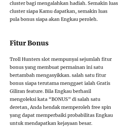
cluster bagi mengalahkan hadiah. Semakin luas
cluster siapa Kamu dapatkan, semakin luas
pula bonus siapa akan Engkau peroleh.
Fitur Bonus
Troll Hunters slot mempunyai sejumlah fitur
bonus yang membuat permainan ini satu
bertambah mengasyikkan. salah satu fitur
bonus siapa terutama menggaet ialah Gratis
Giliran feature. Bila Engkau berhasil
mengoleksi kata “BONUS” di salah satu
deretan, Anda hendak memperoleh free spin
yang dapat memperbaiki probabilitas Engkau
untuk mendapatkan kejayaan besar.