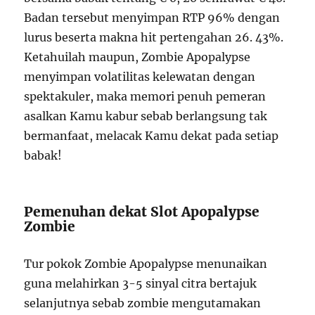
Badan tersebut menyimpan RTP 96% dengan
lurus beserta makna hit pertengahan 26. 43%.
Ketahuilah maupun, Zombie Apopalypse
menyimpan volatilitas kelewatan dengan
spektakuler, maka memori penuh pemeran
asalkan Kamu kabur sebab berlangsung tak
bermanfaat, melacak Kamu dekat pada setiap
babak!
Pemenuhan dekat Slot Apopalypse
Zombie
Tur pokok Zombie Apopalypse menunaikan
guna melahirkan 3-5 sinyal citra bertajuk
selanjutnya sebab zombie mengutamakan