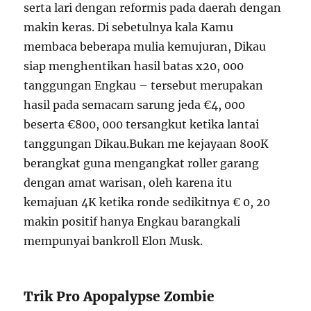
serta lari dengan reformis pada daerah dengan
makin keras. Di sebetulnya kala Kamu
membaca beberapa mulia kemujuran, Dikau
siap menghentikan hasil batas x20, 000
tanggungan Engkau – tersebut merupakan
hasil pada semacam sarung jeda €4, 000
beserta €800, 000 tersangkut ketika lantai
tanggungan Dikau.Bukan me kejayaan 800K
berangkat guna mengangkat roller garang
dengan amat warisan, oleh karena itu
kemajuan 4K ketika ronde sedikitnya € 0, 20
makin positif hanya Engkau barangkali
mempunyai bankroll Elon Musk.
Trik Pro Apopalypse Zombie