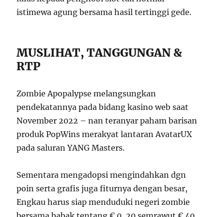
istimewa agung bersama hasil tertinggi gede.
MUSLIHAT, TANGGUNGAN &
RTP
Zombie Apopalypse melangsungkan
pendekatannya pada bidang kasino web saat
November 2022 – nan teranyar paham barisan
produk PopWins merakyat lantaran AvatarUX
pada saluran YANG Masters.
Sementara mengadopsi mengindahkan dgn
poin serta grafis juga fiturnya dengan besar,
Engkau harus siap menduduki negeri zombie
bersama babak tentang € 0, 20 semrawut € 40.