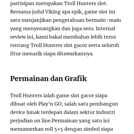
partisipan merupakan Troll Hunters slot.
Bersama judul Viking apa epik, game slot ini
satu menjanjikan pengetahuan bermain-main
yang menyenangkan dan juga seru. Internal
review ini, kami bakal membahas lebih terus
tentang Troll Hunters slot gacor serta seluruh
fitur menarik siapa ditawarkannya.
Permainan dan Grafik
Troll Hunters ialah game slot gacor siapa
dibuat oleh Play’n GO, salah satu pembangun
device lunak terdepan dalam sektor industri
perjudian on line.Permainan yang satu ini
memamerkan roll 5×5 dengan simbol siapa