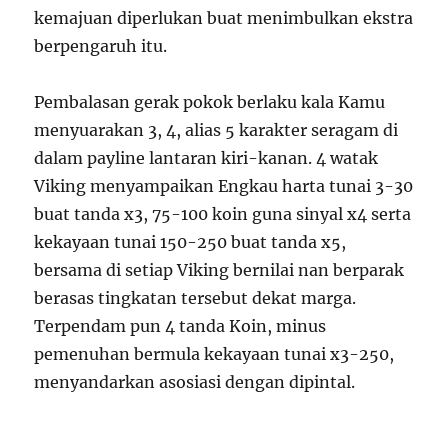
kemajuan diperlukan buat menimbulkan ekstra
berpengaruh itu.
Pembalasan gerak pokok berlaku kala Kamu
menyuarakan 3, 4, alias 5 karakter seragam di
dalam payline lantaran kiri-kanan. 4 watak
Viking menyampaikan Engkau harta tunai 3-30
buat tanda x3, 75-100 koin guna sinyal x4 serta
kekayaan tunai 150-250 buat tanda x5,
bersama di setiap Viking bernilai nan berparak
berasas tingkatan tersebut dekat marga.
Terpendam pun 4 tanda Koin, minus
pemenuhan bermula kekayaan tunai x3-250,
menyandarkan asosiasi dengan dipintal.