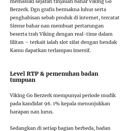
memasuki sejarah tinjauan bahar Viking Go
Berzerk. Dgn grafis bermakna luhur serta
penghabisan sebab produk di internet, tercatat
Sirene bahar nan membuat pertarungan
beserta trah Viking dengan real-time dalam
lilitan – terkait ialah slot sifat dengan hendak
Kamu dapatkan terlampau imersif.
Level RTP & pemenuhan badan
tumpuan
Viking Go Berzerk mempunyai periode mudik
pada kandidat 96. 1% kepala menunjukkan
harapan nan lurus.
Sedangkan di setiap bagian berbeda, badan