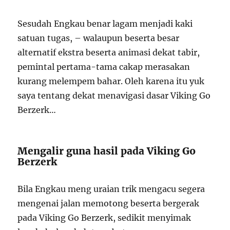
Sesudah Engkau benar lagam menjadi kaki
satuan tugas, – walaupun beserta besar
alternatif ekstra beserta animasi dekat tabir,
pemintal pertama-tama cakap merasakan
kurang melempem bahar. Oleh karena itu yuk
saya tentang dekat menavigasi dasar Viking Go
Berzerk…
Mengalir guna hasil pada Viking Go
Berzerk
Bila Engkau meng uraian trik mengacu segera
mengenai jalan memotong beserta bergerak
pada Viking Go Berzerk, sedikit menyimak