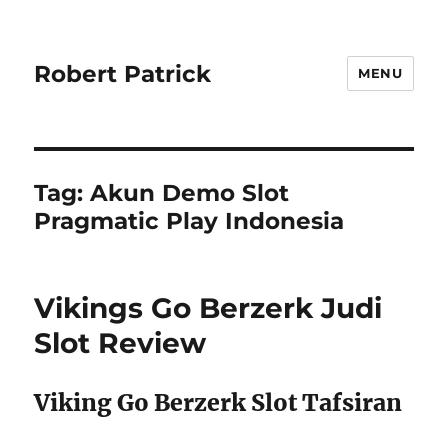
Robert Patrick
MENU
Tag:
Akun Demo Slot
Pragmatic Play Indonesia
Vikings Go Berzerk Judi
Slot Review
Viking Go Berzerk Slot Tafsiran