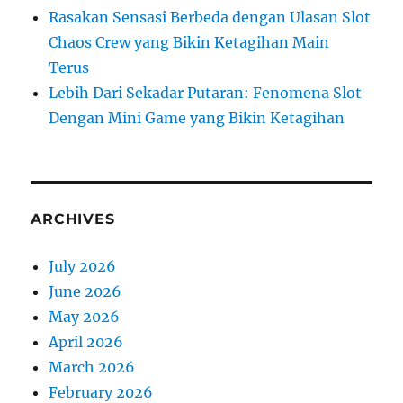
Rasakan Sensasi Berbeda dengan Ulasan Slot
Chaos Crew yang Bikin Ketagihan Main
Terus
Lebih Dari Sekadar Putaran: Fenomena Slot
Dengan Mini Game yang Bikin Ketagihan
ARCHIVES
July 2026
June 2026
May 2026
April 2026
March 2026
February 2026