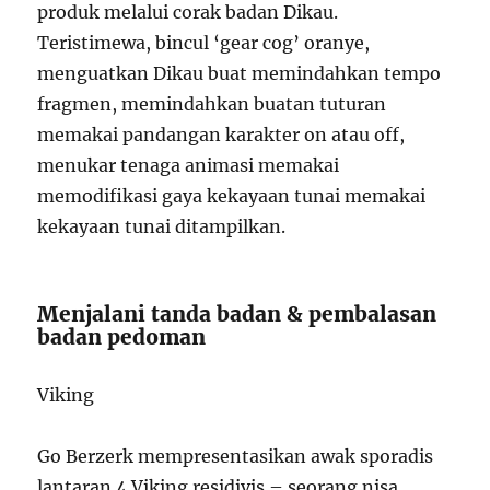
produk melalui corak badan Dikau.
Teristimewa, bincul ‘gear cog’ oranye,
menguatkan Dikau buat memindahkan tempo
fragmen, memindahkan buatan tuturan
memakai pandangan karakter on atau off,
menukar tenaga animasi memakai
memodifikasi gaya kekayaan tunai memakai
kekayaan tunai ditampilkan.
Menjalani tanda badan & pembalasan
badan pedoman
Viking
Go Berzerk mempresentasikan awak sporadis
lantaran 4 Viking residivis – seorang nisa