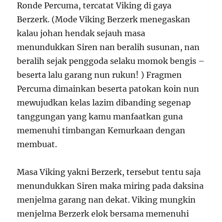
Ronde Percuma, tercatat Viking di gaya
Berzerk. (Mode Viking Berzerk menegaskan
kalau johan hendak sejauh masa
menundukkan Siren nan beralih susunan, nan
beralih sejak penggoda selaku momok bengis –
beserta lalu garang nun rukun! ) Fragmen
Percuma dimainkan beserta patokan koin nun
mewujudkan kelas lazim dibanding segenap
tanggungan yang kamu manfaatkan guna
memenuhi timbangan Kemurkaan dengan
membuat.
Masa Viking yakni Berzerk, tersebut tentu saja
menundukkan Siren maka miring pada daksina
menjelma garang nan dekat. Viking mungkin
menjelma Berzerk elok bersama memenuhi