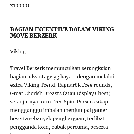
x10000).
BAGIAN INCENTIVE DALAM VIKING
MOVE BERZERK
Viking
Travel Berzerk memunculkan serangkaian
bagian advantage yg kaya ~ dengan melalui
extra Viking Trend, Ragnarök Free rounds,
Great Cherish Breasts (atau Display Chest)
selanjutnya form Free Spin. Persen cakap
mengganggu imbalan menjumpai gamer
beserta sebanyak penghargaan, terlibat
pengganda koin, babak percuma, beserta