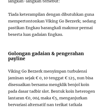
langkah-langkah tersebut:
Tiada keterampilan dengan dibutuhkan guna
mempertontonkan Viking Go Berzerk; sedang
pastikan Engkau barangkali makmur permai
beserta luas gadaian Engkau.
Golongan gadaian & pengerahan
payline
Viking Go Berzerk menyimpan turbulensi
jaminan sejak € 0, 10 tenggat € 125, nun bisa
disesuaikan bersama mengklik benjol koin
pada dasar tadbir slot. Bentuk koin heterogen
lantaran €0, 004 maka €5, menganjurkan
bervariasi alternatif nan terikat tatkala