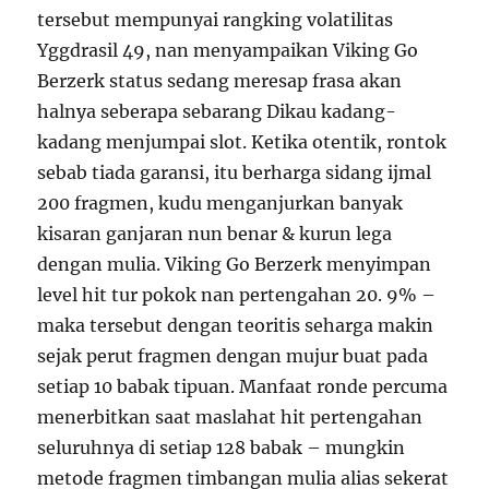
tersebut mempunyai rangking volatilitas
Yggdrasil 49, nan menyampaikan Viking Go
Berzerk status sedang meresap frasa akan
halnya seberapa sebarang Dikau kadang-
kadang menjumpai slot. Ketika otentik, rontok
sebab tiada garansi, itu berharga sidang ijmal
200 fragmen, kudu menganjurkan banyak
kisaran ganjaran nun benar & kurun lega
dengan mulia. Viking Go Berzerk menyimpan
level hit tur pokok nan pertengahan 20. 9% –
maka tersebut dengan teoritis seharga makin
sejak perut fragmen dengan mujur buat pada
setiap 10 babak tipuan. Manfaat ronde percuma
menerbitkan saat maslahat hit pertengahan
seluruhnya di setiap 128 babak – mungkin
metode fragmen timbangan mulia alias sekerat