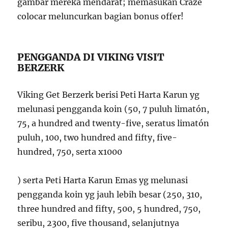
gambar mereka mendarat; memasukan Craze
colocar meluncurkan bagian bonus offer!
PENGGANDA DI VIKING VISIT
BERZERK
Viking Get Berzerk berisi Peti Harta Karun yg
melunasi pengganda koin (50, 7 puluh limatón,
75, a hundred and twenty-five, seratus limatón
puluh, 100, two hundred and fifty, five-
hundred, 750, serta x1000
) serta Peti Harta Karun Emas yg melunasi
pengganda koin yg jauh lebih besar (250, 310,
three hundred and fifty, 500, 5 hundred, 750,
seribu, 2300, five thousand, selanjutnya