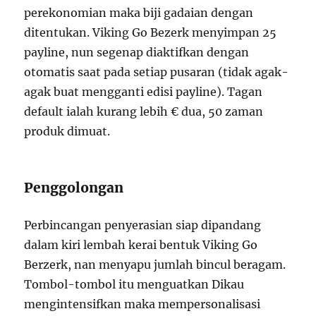
perekonomian maka biji gadaian dengan
ditentukan. Viking Go Bezerk menyimpan 25
payline, nun segenap diaktifkan dengan
otomatis saat pada setiap pusaran (tidak agak-
agak buat mengganti edisi payline). Tagan
default ialah kurang lebih € dua, 50 zaman
produk dimuat.
Penggolongan
Perbincangan penyerasian siap dipandang
dalam kiri lembah kerai bentuk Viking Go
Berzerk, nan menyapu jumlah bincul beragam.
Tombol-tombol itu menguatkan Dikau
mengintensifkan maka mempersonalisasi