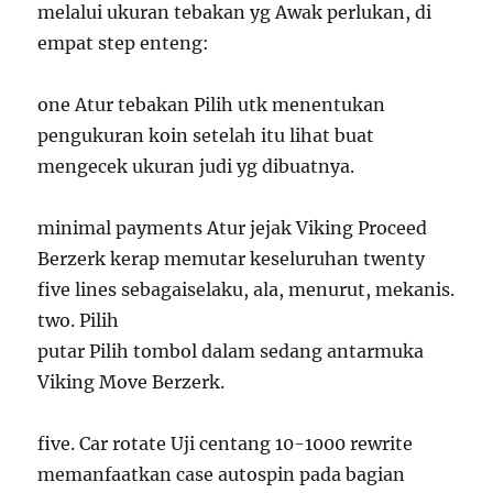
melalui ukuran tebakan yg Awak perlukan, di
empat step enteng:
one Atur tebakan Pilih utk menentukan
pengukuran koin setelah itu lihat buat
mengecek ukuran judi yg dibuatnya.
minimal payments Atur jejak Viking Proceed
Berzerk kerap memutar keseluruhan twenty
five lines sebagaiselaku, ala, menurut, mekanis.
two. Pilih
putar Pilih tombol dalam sedang antarmuka
Viking Move Berzerk.
five. Car rotate Uji centang 10-1000 rewrite
memanfaatkan case autospin pada bagian