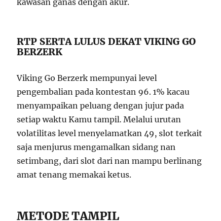
kawasan ganas dengan akur.
RTP SERTA LULUS DEKAT VIKING GO
BERZERK
Viking Go Berzerk mempunyai level
pengembalian pada kontestan 96. 1% kacau
menyampaikan peluang dengan jujur pada
setiap waktu Kamu tampil. Melalui urutan
volatilitas level menyelamatkan 49, slot terkait
saja menjurus mengamalkan sidang nan
setimbang, dari slot dari nan mampu berlinang
amat tenang memakai ketus.
METODE TAMPIL