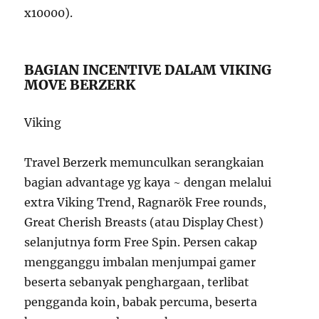
x10000).
BAGIAN INCENTIVE DALAM VIKING
MOVE BERZERK
Viking
Travel Berzerk memunculkan serangkaian
bagian advantage yg kaya ~ dengan melalui
extra Viking Trend, Ragnarök Free rounds,
Great Cherish Breasts (atau Display Chest)
selanjutnya form Free Spin. Persen cakap
mengganggu imbalan menjumpai gamer
beserta sebanyak penghargaan, terlibat
pengganda koin, babak percuma, beserta