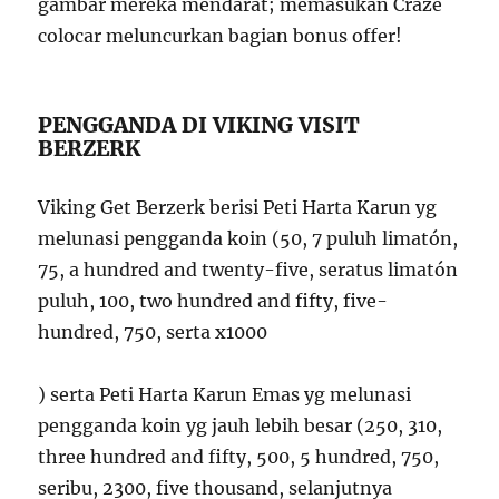
gambar mereka mendarat; memasukan Craze
colocar meluncurkan bagian bonus offer!
PENGGANDA DI VIKING VISIT
BERZERK
Viking Get Berzerk berisi Peti Harta Karun yg
melunasi pengganda koin (50, 7 puluh limatón,
75, a hundred and twenty-five, seratus limatón
puluh, 100, two hundred and fifty, five-
hundred, 750, serta x1000
) serta Peti Harta Karun Emas yg melunasi
pengganda koin yg jauh lebih besar (250, 310,
three hundred and fifty, 500, 5 hundred, 750,
seribu, 2300, five thousand, selanjutnya