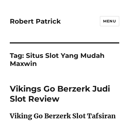
Robert Patrick
MENU
Tag:
Situs Slot Yang Mudah
Maxwin
Vikings Go Berzerk Judi
Slot Review
Viking Go Berzerk Slot Tafsiran