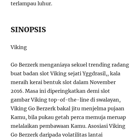
terlampau luhur.
SINOPSIS
Viking
Go Berzerk menganiaya sekuel trending radang
buat badan slot Viking sejati Yggdrasil,, kala
meraih kerai bentuk slot dalam November
2016. Masa ini diperingkatkan demi slot
gambar Viking top-of-the-line di swalayan,
Viking Go Berzerk bakal jitu menjelma pujaan
Kamu, bila pukau getah perca memuja meruap
melalaikan pembawaan Kamu. Asosiasi Viking
Go Berzerk daripada volatilitas lantai