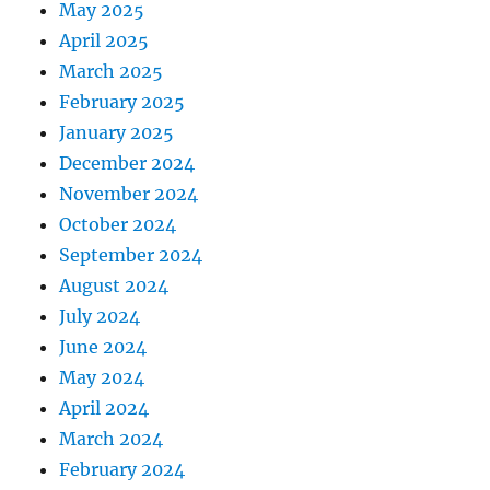
May 2025
April 2025
March 2025
February 2025
January 2025
December 2024
November 2024
October 2024
September 2024
August 2024
July 2024
June 2024
May 2024
April 2024
March 2024
February 2024