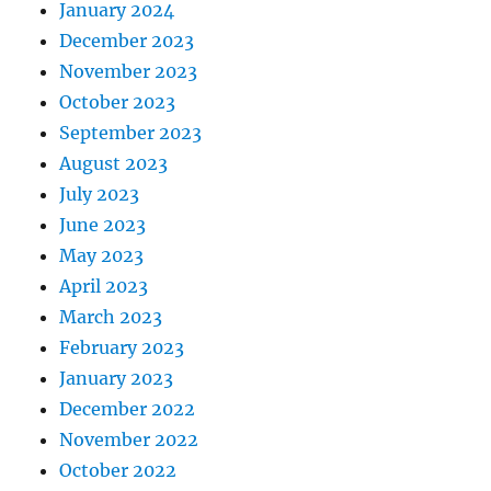
January 2024
December 2023
November 2023
October 2023
September 2023
August 2023
July 2023
June 2023
May 2023
April 2023
March 2023
February 2023
January 2023
December 2022
November 2022
October 2022