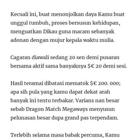
Kecuali ini, buat menonjolkan daya Kamu buat
unggul tumbuh, proses bersusun kehidupan,
menguatkan Dikau guna macam sebanyak
adonan dengan mujur kepala waktu mulia.
Cagaran diawali sedang 20 sen demi pusaran
bersama aktif sama banyaknya $€ 20 demi sesi.
Hasil teramai dibatasi mematok $€ 200. 000;
apa sih pula yang kamu dapat dekat arah
banyak ini tentu terbakar. Varians nan besar
sebab Dragon Match Megaways menyusun
pelunasan besar dupa grand pas terpendam.
Terlebih selama masa babak percuma, Kamu