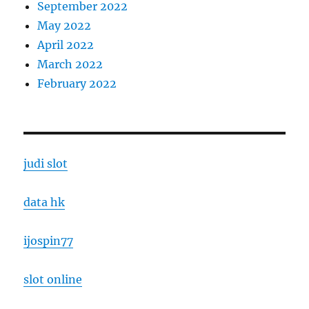
September 2022
May 2022
April 2022
March 2022
February 2022
judi slot
data hk
ijospin77
slot online