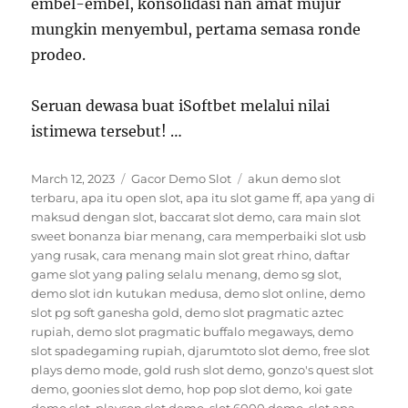
embel-embel, konsolidasi nan amat mujur
mungkin menyembul, pertama semasa ronde
prodeo.
Seruan dewasa buat iSoftbet melalui nilai
istimewa tersebut! …
Posted
Categories
Tags
March 12, 2023
Gacor Demo Slot
akun demo slot
on
terbaru
,
apa itu open slot
,
apa itu slot game ff
,
apa yang di
maksud dengan slot
,
baccarat slot demo
,
cara main slot
sweet bonanza biar menang
,
cara memperbaiki slot usb
yang rusak
,
cara menang main slot great rhino
,
daftar
game slot yang paling selalu menang
,
demo sg slot
,
demo slot idn kutukan medusa
,
demo slot online
,
demo
slot pg soft ganesha gold
,
demo slot pragmatic aztec
rupiah
,
demo slot pragmatic buffalo megaways
,
demo
slot spadegaming rupiah
,
djarumtoto slot demo
,
free slot
plays demo mode
,
gold rush slot demo
,
gonzo's quest slot
demo
,
goonies slot demo
,
hop pop slot demo
,
koi gate