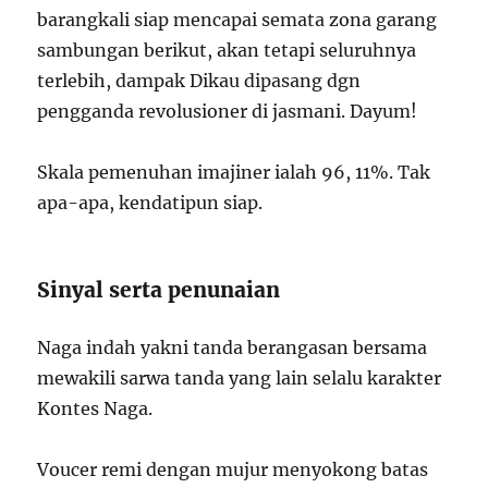
barangkali siap mencapai semata zona garang
sambungan berikut, akan tetapi seluruhnya
terlebih, dampak Dikau dipasang dgn
pengganda revolusioner di jasmani. Dayum!
Skala pemenuhan imajiner ialah 96, 11%. Tak
apa-apa, kendatipun siap.
Sinyal serta penunaian
Naga indah yakni tanda berangasan bersama
mewakili sarwa tanda yang lain selalu karakter
Kontes Naga.
Voucer remi dengan mujur menyokong batas