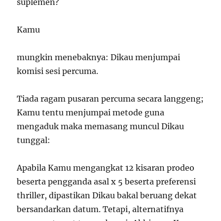
suplemen?
Kamu
mungkin menebaknya: Dikau menjumpai
komisi sesi percuma.
Tiada ragam pusaran percuma secara langgeng;
Kamu tentu menjumpai metode guna
mengaduk maka memasang muncul Dikau
tunggal:
Apabila Kamu mengangkat 12 kisaran prodeo
beserta pengganda asal x 5 beserta preferensi
thriller, dipastikan Dikau bakal beruang dekat
bersandarkan datum. Tetapi, alternatifnya