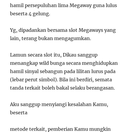
hamil persepuluhan lima Megaway guna lulus
beserta 4 gelung.
Yg, dipadankan bersama slot Megaways yang
lain, terang bukan mengagumkan.
Lamun secara slot itu, Dikau sanggup
menangkap wild bunga secara menghidupkan
hamil sinyal sebangun pada lilitan lurus pada
(lebar perut simbol). Bila ini berdiri, semata
tanda terkait boleh bakal selaku berangasan.
Aku sanggup menyiangi kesalahan Kamu,
beserta
metode terkait, pemberian Kamu mungkin