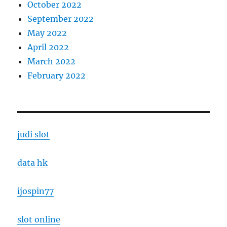
October 2022
September 2022
May 2022
April 2022
March 2022
February 2022
judi slot
data hk
ijospin77
slot online