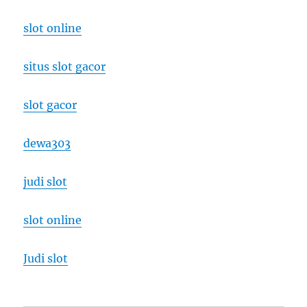
slot online
situs slot gacor
slot gacor
dewa303
judi slot
slot online
Judi slot