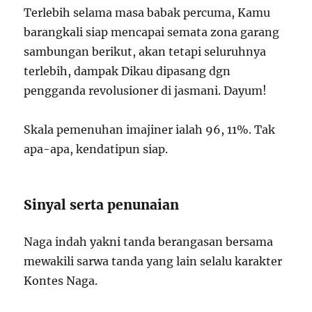
Terlebih selama masa babak percuma, Kamu
barangkali siap mencapai semata zona garang
sambungan berikut, akan tetapi seluruhnya
terlebih, dampak Dikau dipasang dgn
pengganda revolusioner di jasmani. Dayum!
Skala pemenuhan imajiner ialah 96, 11%. Tak
apa-apa, kendatipun siap.
Sinyal serta penunaian
Naga indah yakni tanda berangasan bersama
mewakili sarwa tanda yang lain selalu karakter
Kontes Naga.