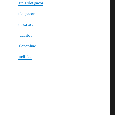
situs slot gacor
slot gacor
dewa303
judi slot
slot online
Judi slot