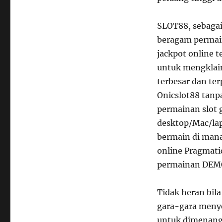
SLOT88, sebagai
beragam permain
jackpot online t
untuk mengklai
terbesar dan ter
Onicslot88 tanpa
permainan slot g
desktop/Mac/la
bermain di mana
online Pragmati
permainan DEMO
Tidak heran bil
gara-gara meny
untuk dimenangk