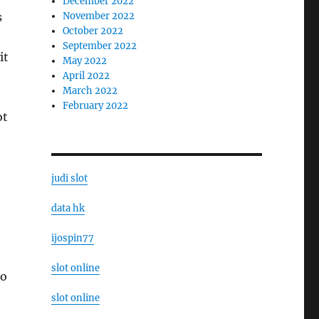
December 2022
November 2022
s
October 2022
September 2022
it
May 2022
April 2022
March 2022
February 2022
ot
judi slot
data hk
ijospin77
slot online
no
slot online