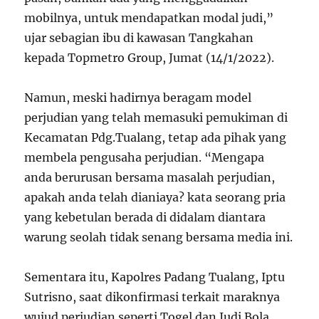
mobilnya, untuk mendapatkan modal judi,”
ujar sebagian ibu di kawasan Tangkahan
kepada Topmetro Group, Jumat (14/1/2022).
Namun, meski hadirnya beragam model
perjudian yang telah memasuki pemukiman di
Kecamatan Pdg.Tualang, tetap ada pihak yang
membela pengusaha perjudian. “Mengapa
anda berurusan bersama masalah perjudian,
apakah anda telah dianiaya? kata seorang pria
yang kebetulan berada di didalam diantara
warung seolah tidak senang bersama media ini.
Sementara itu, Kapolres Padang Tualang, Iptu
Sutrisno, saat dikonfirmasi terkait maraknya
wujud perjudian seperti Togel dan Judi Bola