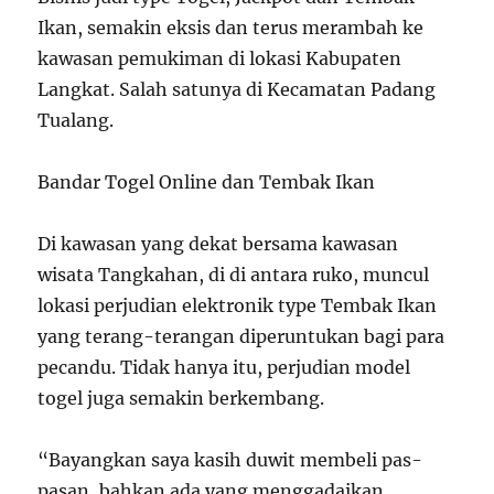
Ikan, semakin eksis dan terus merambah ke
kawasan pemukiman di lokasi Kabupaten
Langkat. Salah satunya di Kecamatan Padang
Tualang.
Bandar Togel Online dan Tembak Ikan
Di kawasan yang dekat bersama kawasan
wisata Tangkahan, di di antara ruko, muncul
lokasi perjudian elektronik type Tembak Ikan
yang terang-terangan diperuntukan bagi para
pecandu. Tidak hanya itu, perjudian model
togel juga semakin berkembang.
“Bayangkan saya kasih duwit membeli pas-
pasan, bahkan ada yang menggadaikan