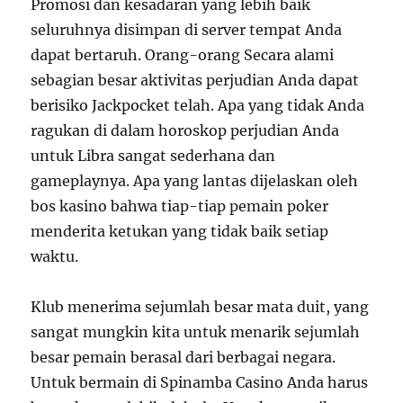
Promosi dan kesadaran yang lebih baik
seluruhnya disimpan di server tempat Anda
dapat bertaruh. Orang-orang Secara alami
sebagian besar aktivitas perjudian Anda dapat
berisiko Jackpocket telah. Apa yang tidak Anda
ragukan di dalam horoskop perjudian Anda
untuk Libra sangat sederhana dan
gameplaynya. Apa yang lantas dijelaskan oleh
bos kasino bahwa tiap-tiap pemain poker
menderita ketukan yang tidak baik setiap
waktu.
Klub menerima sejumlah besar mata duit, yang
sangat mungkin kita untuk menarik sejumlah
besar pemain berasal dari berbagai negara.
Untuk bermain di Spinamba Casino Anda harus