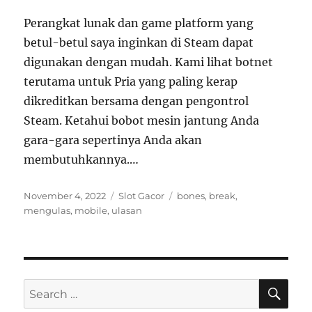
Perangkat lunak dan game platform yang
betul-betul saya inginkan di Steam dapat
digunakan dengan mudah. Kami lihat botnet
terutama untuk Pria yang paling kerap
dikreditkan bersama dengan pengontrol
Steam. Ketahui bobot mesin jantung Anda
gara-gara sepertinya Anda akan
membutuhkannya.…
Posted
Categories
Tags
November 4, 2022
Slot Gacor
bones
,
break
,
on
mengulas
,
mobile
,
ulasan
SE
Search
for: