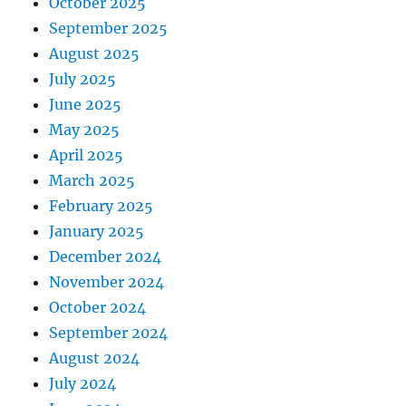
October 2025
September 2025
August 2025
July 2025
June 2025
May 2025
April 2025
March 2025
February 2025
January 2025
December 2024
November 2024
October 2024
September 2024
August 2024
July 2024