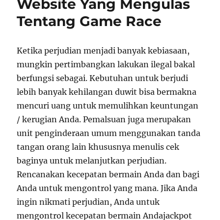
Website Yang Mengulas
Tentang Game Race
Ketika perjudian menjadi banyak kebiasaan,
mungkin pertimbangkan lakukan ilegal bakal
berfungsi sebagai. Kebutuhan untuk berjudi
lebih banyak kehilangan duwit bisa bermakna
mencuri uang untuk memulihkan keuntungan
/ kerugian Anda. Pemalsuan juga merupakan
unit penginderaan umum menggunakan tanda
tangan orang lain khususnya menulis cek
baginya untuk melanjutkan perjudian.
Rencanakan kecepatan bermain Anda dan bagi
Anda untuk mengontrol yang mana. Jika Anda
ingin nikmati perjudian, Anda untuk
mengontrol kecepatan bermain Andajackpot