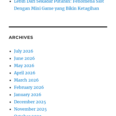
Lebih Dari Sekadar Putaran: Fenomena Slot
Dengan Mini Game yang Bikin Ketagihan
ARCHIVES
July 2026
June 2026
May 2026
April 2026
March 2026
February 2026
January 2026
December 2025
November 2025