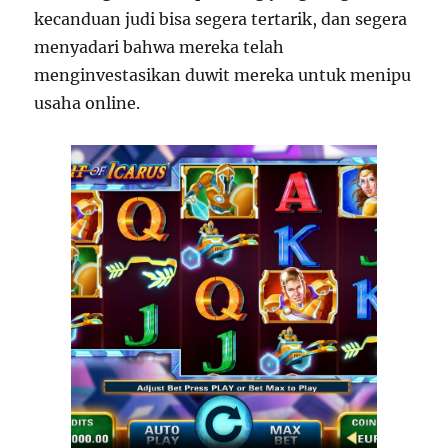
kecanduan judi bisa segera tertarik, dan segera
menyadari bahwa mereka telah
menginvestasikan duwit mereka untuk menipu
usaha online.