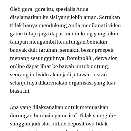
Oleh gara-gara itu, spesialis Anda
diselamatkan ke sisi yang lebih aman. Sertakan
tidak hanya mendukung Anda menikmati video
game tetapi juga dapat mendukung yang bikin
tampan mengambil keuntungan.Semakin
banyak duit taruhan, semakin besar prospek
menang sesungguhnya. Domino88 , dewa slot
online dapat lihat ke bawah untuk untung,
seorang individu akan jadi jutawan instan
selanjutnya dikarenakan organisasi yang luar
biasa ini.
Apa yang dilaksanakan untuk memuaskan
dorongan bermain game itu? Tidak sungguh-
sungguh judi slot online deposit ovo tidak