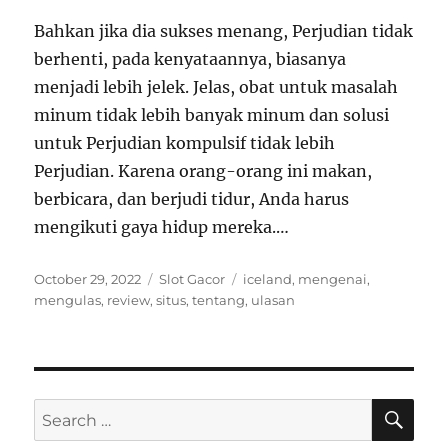
Bahkan jika dia sukses menang, Perjudian tidak
berhenti, pada kenyataannya, biasanya
menjadi lebih jelek. Jelas, obat untuk masalah
minum tidak lebih banyak minum dan solusi
untuk Perjudian kompulsif tidak lebih
Perjudian. Karena orang-orang ini makan,
berbicara, dan berjudi tidur, Anda harus
mengikuti gaya hidup mereka.…
Posted
Categories
Tags
October 29, 2022
Slot Gacor
iceland
,
mengenai
,
on
mengulas
,
review
,
situs
,
tentang
,
ulasan
SE
Search
for: