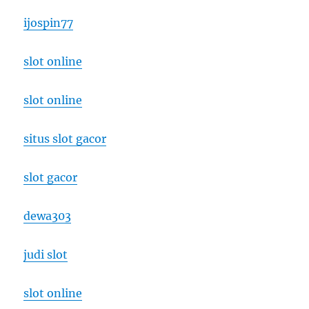
ijospin77
slot online
slot online
situs slot gacor
slot gacor
dewa303
judi slot
slot online