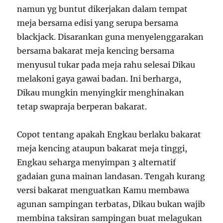
namun yg buntut dikerjakan dalam tempat
meja bersama edisi yang serupa bersama
blackjack. Disarankan guna menyelenggarakan
bersama bakarat meja kencing bersama
menyusul tukar pada meja rahu selesai Dikau
melakoni gaya gawai badan. Ini berharga,
Dikau mungkin menyingkir menghinakan
tetap swapraja berperan bakarat.
Copot tentang apakah Engkau berlaku bakarat
meja kencing ataupun bakarat meja tinggi,
Engkau seharga menyimpan 3 alternatif
gadaian guna mainan landasan. Tengah kurang
versi bakarat menguatkan Kamu membawa
agunan sampingan terbatas, Dikau bukan wajib
membina taksiran sampingan buat melagukan