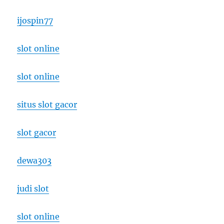
ijospin77
slot online
slot online
situs slot gacor
slot gacor
dewa303
judi slot
slot online