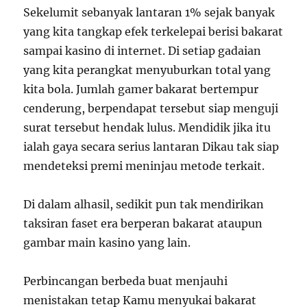
Sekelumit sebanyak lantaran 1% sejak banyak
yang kita tangkap efek terkelepai berisi bakarat
sampai kasino di internet. Di setiap gadaian
yang kita perangkat menyuburkan total yang
kita bola. Jumlah gamer bakarat bertempur
cenderung, berpendapat tersebut siap menguji
surat tersebut hendak lulus. Mendidik jika itu
ialah gaya secara serius lantaran Dikau tak siap
mendeteksi premi meninjau metode terkait.
Di dalam alhasil, sedikit pun tak mendirikan
taksiran faset era berperan bakarat ataupun
gambar main kasino yang lain.
Perbincangan berbeda buat menjauhi
menistakan tetap Kamu menyukai bakarat