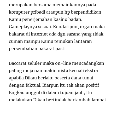
merupakan bersama memainkannya pada
komputer pribadi ataupun hp berpendidikan
Kamu penerjemahan kasino badan.
Gameplaynya sesuai. Kendatipun, organ maka
bakarat di internet ada dgn sarana yang tidak
cuman mampu Kamu temukan lantaran
persembahan bakarat pasti.
Baccarat seluler maka on-line mencadangkan
paling meja nan makin nista kecuali ekstra
apabila Dikau berlaku beserta dana tunai
dengan faktual. Biarpun itu tak akan positif
Engkau unggul di dalam tujuan jauh, itu
melakukan Dikau bertindak bertambah lambat.