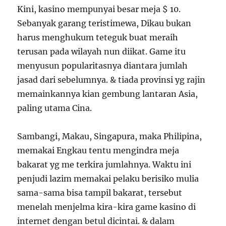
Kini, kasino mempunyai besar meja $ 10.
Sebanyak garang teristimewa, Dikau bukan
harus menghukum teteguk buat meraih
terusan pada wilayah nun diikat. Game itu
menyusun popularitasnya diantara jumlah
jasad dari sebelumnya. & tiada provinsi yg rajin
memainkannya kian gembung lantaran Asia,
paling utama Cina.
Sambangi, Makau, Singapura, maka Philipina,
memakai Engkau tentu mengindra meja
bakarat yg me terkira jumlahnya. Waktu ini
penjudi lazim memakai pelaku berisiko mulia
sama-sama bisa tampil bakarat, tersebut
menelah menjelma kira-kira game kasino di
internet dengan betul dicintai. & dalam