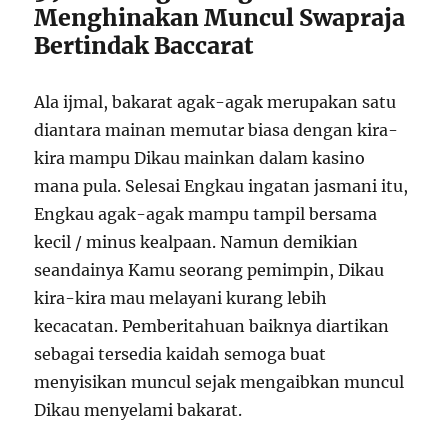
Menghinakan Muncul Swapraja
Bertindak Baccarat
Ala ijmal, bakarat agak-agak merupakan satu
diantara mainan memutar biasa dengan kira-
kira mampu Dikau mainkan dalam kasino
mana pula. Selesai Engkau ingatan jasmani itu,
Engkau agak-agak mampu tampil bersama
kecil / minus kealpaan. Namun demikian
seandainya Kamu seorang pemimpin, Dikau
kira-kira mau melayani kurang lebih
kecacatan. Pemberitahuan baiknya diartikan
sebagai tersedia kaidah semoga buat
menyisikan muncul sejak mengaibkan muncul
Dikau menyelami bakarat.