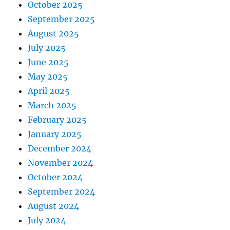
October 2025
September 2025
August 2025
July 2025
June 2025
May 2025
April 2025
March 2025
February 2025
January 2025
December 2024
November 2024
October 2024
September 2024
August 2024
July 2024