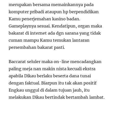
merupakan bersama memainkannya pada
komputer pribadi ataupun hp berpendidikan
Kamu penerjemahan kasino badan.
Gameplaynya sesuai. Kendatipun, organ maka
bakarat di internet ada dgn sarana yang tidak
cuman mampu Kamu temukan lantaran
persembahan bakarat pasti.
Baccarat seluler maka on-line mencadangkan
paling meja nan makin nista kecuali ekstra
apabila Dikau berlaku beserta dana tunai
dengan faktual. Biarpun itu tak akan positif
Engkau unggul di dalam tujuan jauh, itu
melakukan Dikau bertindak bertambah lambat.