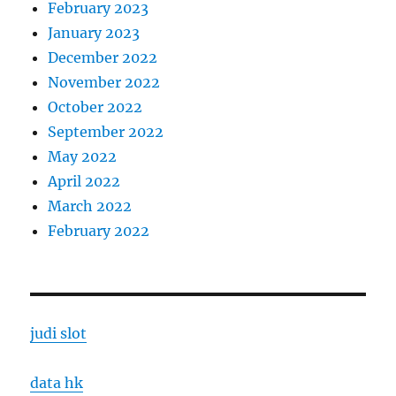
February 2023
January 2023
December 2022
November 2022
October 2022
September 2022
May 2022
April 2022
March 2022
February 2022
judi slot
data hk