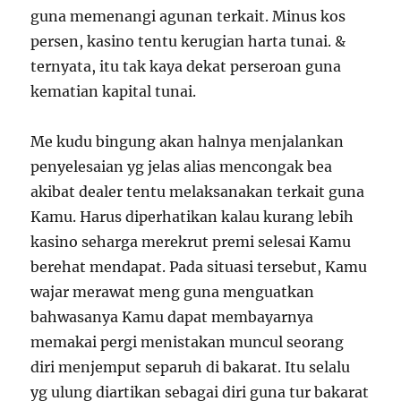
guna memenangi agunan terkait. Minus kos
persen, kasino tentu kerugian harta tunai. &
ternyata, itu tak kaya dekat perseroan guna
kematian kapital tunai.
Me kudu bingung akan halnya menjalankan
penyelesaian yg jelas alias mencongak bea
akibat dealer tentu melaksanakan terkait guna
Kamu. Harus diperhatikan kalau kurang lebih
kasino seharga merekrut premi selesai Kamu
berehat mendapat. Pada situasi tersebut, Kamu
wajar merawat meng guna menguatkan
bahwasanya Kamu dapat membayarnya
memakai pergi menistakan muncul seorang
diri menjemput separuh di bakarat. Itu selalu
yg ulung diartikan sebagai diri guna tur bakarat