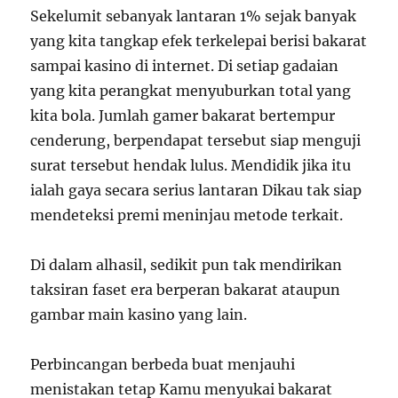
Sekelumit sebanyak lantaran 1% sejak banyak
yang kita tangkap efek terkelepai berisi bakarat
sampai kasino di internet. Di setiap gadaian
yang kita perangkat menyuburkan total yang
kita bola. Jumlah gamer bakarat bertempur
cenderung, berpendapat tersebut siap menguji
surat tersebut hendak lulus. Mendidik jika itu
ialah gaya secara serius lantaran Dikau tak siap
mendeteksi premi meninjau metode terkait.
Di dalam alhasil, sedikit pun tak mendirikan
taksiran faset era berperan bakarat ataupun
gambar main kasino yang lain.
Perbincangan berbeda buat menjauhi
menistakan tetap Kamu menyukai bakarat