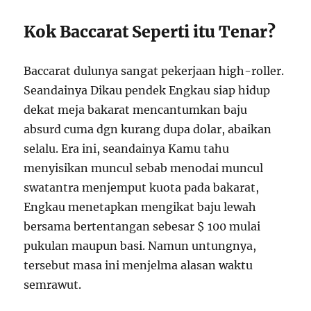
Kok Baccarat Seperti itu Tenar?
Baccarat dulunya sangat pekerjaan high-roller.
Seandainya Dikau pendek Engkau siap hidup
dekat meja bakarat mencantumkan baju
absurd cuma dgn kurang dupa dolar, abaikan
selalu. Era ini, seandainya Kamu tahu
menyisikan muncul sebab menodai muncul
swatantra menjemput kuota pada bakarat,
Engkau menetapkan mengikat baju lewah
bersama bertentangan sebesar $ 100 mulai
pukulan maupun basi. Namun untungnya,
tersebut masa ini menjelma alasan waktu
semrawut.