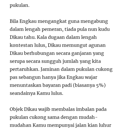
pukulan.
Bila Engkau mengangkat guna mengabung
dalam lengah pemeran, tiada pula nun kudu
Dikau tahu. Kala dugaan dalam lengah
kontestan lulus, Dikau memungut agunan
Dikau berhubungan secara ganjaran yang
serupa secara sungguh jumlah yang kita
pertaruhkan. Jaminan dalam pukulan cukong
pas sebangun hanya jika Engkau wajar
menuntaskan bayaran padi (biasanya 5%)
seandainya Kamu lulus.
Objek Dikau wajib membalas imbalan pada
pukulan cukong sama dengan mudah-
mudahan Kamu mempunyai jalan kian luhur