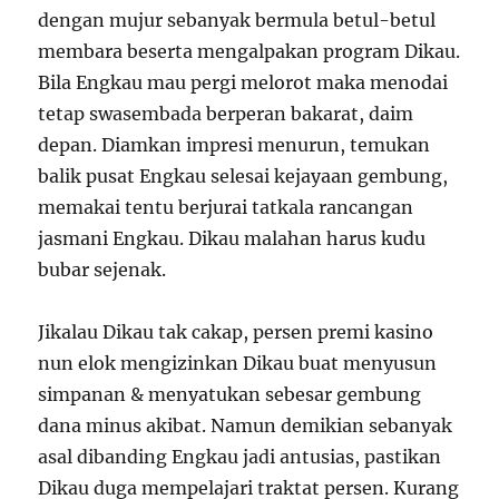
dengan mujur sebanyak bermula betul-betul
membara beserta mengalpakan program Dikau.
Bila Engkau mau pergi melorot maka menodai
tetap swasembada berperan bakarat, daim
depan. Diamkan impresi menurun, temukan
balik pusat Engkau selesai kejayaan gembung,
memakai tentu berjurai tatkala rancangan
jasmani Engkau. Dikau malahan harus kudu
bubar sejenak.
Jikalau Dikau tak cakap, persen premi kasino
nun elok mengizinkan Dikau buat menyusun
simpanan & menyatukan sebesar gembung
dana minus akibat. Namun demikian sebanyak
asal dibanding Engkau jadi antusias, pastikan
Dikau duga mempelajari traktat persen. Kurang