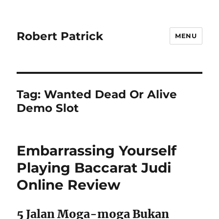
Robert Patrick
MENU
Tag:
Wanted Dead Or Alive
Demo Slot
Embarrassing Yourself
Playing Baccarat Judi
Online Review
5 Jalan Moga-moga Bukan