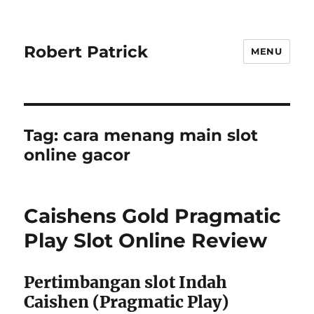
Robert Patrick
MENU
Tag:
cara menang main slot
online gacor
Caishens Gold Pragmatic
Play Slot Online Review
Pertimbangan slot Indah
Caishen (Pragmatic Play)