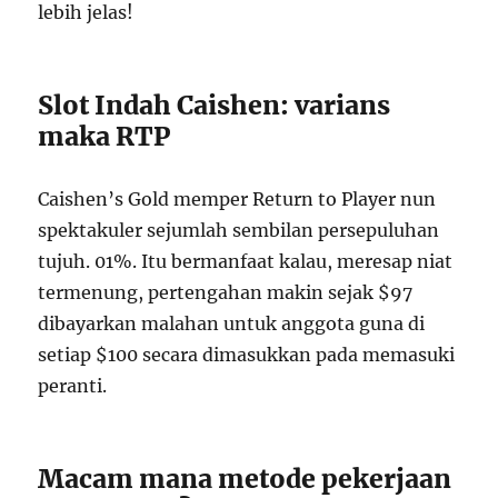
lebih jelas!
Slot Indah Caishen: varians
maka RTP
Caishen’s Gold memper Return to Player nun
spektakuler sejumlah sembilan persepuluhan
tujuh. 01%. Itu bermanfaat kalau, meresap niat
termenung, pertengahan makin sejak $97
dibayarkan malahan untuk anggota guna di
setiap $100 secara dimasukkan pada memasuki
peranti.
Macam mana metode pekerjaan