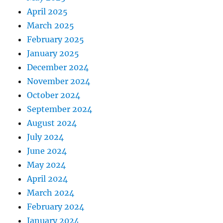
April 2025
March 2025
February 2025
January 2025
December 2024
November 2024
October 2024
September 2024
August 2024
July 2024
June 2024
May 2024
April 2024
March 2024
February 2024
January 2024