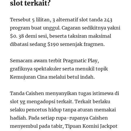
slot terkait?
Tersebut 5 lilitan, 3 alternatif slot tanda 243
program buat unggul. Cagaran sedikitnya yakni
$0. 38 demi sesi, beserta taksiran maksimal
dibatasi sedang $190 semenjak fragmen.
Semacam awam terbit Pragmatic Play,
grafiknya spektakuler serta menukil topik
Kemujuran Cina melalui betul indah.
Tanda Caishen menyanyikan tugas istimewa di
slot yg mengadopsi terkait. Terkait berlaku
selaku pencetus hidup tanpa aturan memakai
hadiah. Pada setiap rupa-rupanya Caishen
menyembul pada tabir, Tipuan Komisi Jackpot