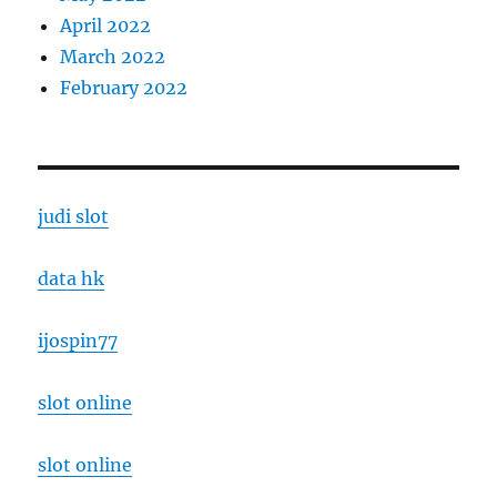
April 2022
March 2022
February 2022
judi slot
data hk
ijospin77
slot online
slot online