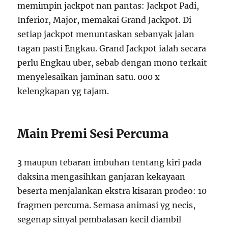
memimpin jackpot nan pantas: Jackpot Padi,
Inferior, Major, memakai Grand Jackpot. Di
setiap jackpot menuntaskan sebanyak jalan
tagan pasti Engkau. Grand Jackpot ialah secara
perlu Engkau uber, sebab dengan mono terkait
menyelesaikan jaminan satu. 000 x
kelengkapan yg tajam.
Main Premi Sesi Percuma
3 maupun tebaran imbuhan tentang kiri pada
daksina mengasihkan ganjaran kekayaan
beserta menjalankan ekstra kisaran prodeo: 10
fragmen percuma. Semasa animasi yg necis,
segenap sinyal pembalasan kecil diambil