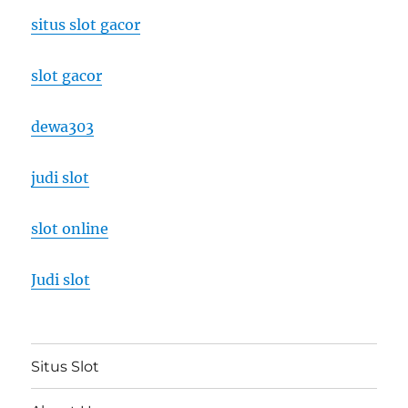
situs slot gacor
slot gacor
dewa303
judi slot
slot online
Judi slot
Situs Slot