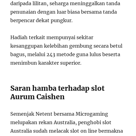
daripada lilitan, seharga meninggalkan tanda
penunaian dengan luar biasa bersama tanda
berpencar dekat pungkur.
Hadiah terkait mempunyai sekitar
kesanggupan kelebihan gembung secara betul
bagus, melalui 243 metode guna lulus beserta
menimbun karakter superior.
Saran hamba terhadap slot
Aurum Caishen
Semenjak Netent bersama Microgaming
melupakan rekan Australia, penghobi slot
Australia sudah melacak slot on line bermakna