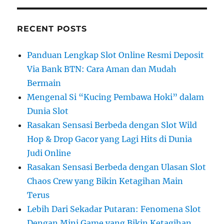
RECENT POSTS
Panduan Lengkap Slot Online Resmi Deposit
Via Bank BTN: Cara Aman dan Mudah
Bermain
Mengenal Si “Kucing Pembawa Hoki” dalam
Dunia Slot
Rasakan Sensasi Berbeda dengan Slot Wild
Hop & Drop Gacor yang Lagi Hits di Dunia
Judi Online
Rasakan Sensasi Berbeda dengan Ulasan Slot
Chaos Crew yang Bikin Ketagihan Main
Terus
Lebih Dari Sekadar Putaran: Fenomena Slot
Dengan Mini Game yang Bikin Ketagihan