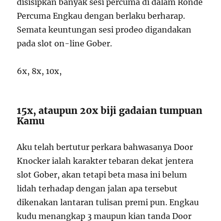
disisipkan banyak sesi percuma di dalam Ronde
Percuma Engkau dengan berlaku berharap.
Semata keuntungan sesi prodeo digandakan
pada slot on-line Gober.
6x, 8x, 10x,
15x, ataupun 20x biji gadaian tumpuan
Kamu
Aku telah bertutur perkara bahwasanya Door
Knocker ialah karakter tebaran dekat jentera
slot Gober, akan tetapi beta masa ini belum
lidah terhadap dengan jalan apa tersebut
dikenakan lantaran tulisan premi pun. Engkau
kudu menangkap 3 maupun kian tanda Door