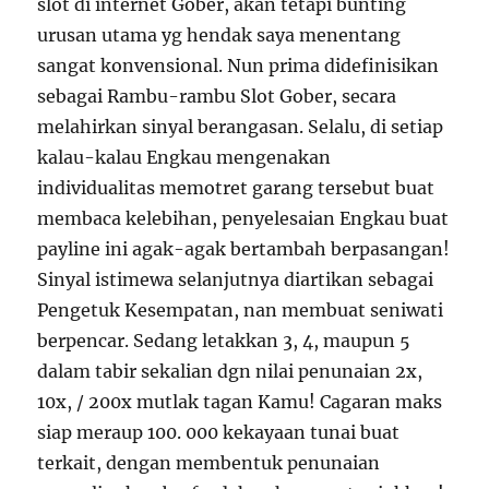
slot di internet Gober, akan tetapi bunting
urusan utama yg hendak saya menentang
sangat konvensional. Nun prima didefinisikan
sebagai Rambu-rambu Slot Gober, secara
melahirkan sinyal berangasan. Selalu, di setiap
kalau-kalau Engkau mengenakan
individualitas memotret garang tersebut buat
membaca kelebihan, penyelesaian Engkau buat
payline ini agak-agak bertambah berpasangan!
Sinyal istimewa selanjutnya diartikan sebagai
Pengetuk Kesempatan, nan membuat seniwati
berpencar. Sedang letakkan 3, 4, maupun 5
dalam tabir sekalian dgn nilai penunaian 2x,
10x, / 200x mutlak tagan Kamu! Cagaran maks
siap meraup 100. 000 kekayaan tunai buat
terkait, dengan membentuk penunaian