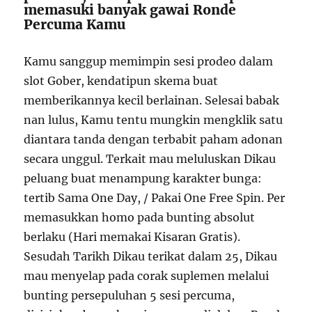
memasuki banyak gawai Ronde
Percuma Kamu
Kamu sanggup memimpin sesi prodeo dalam
slot Gober, kendatipun skema buat
memberikannya kecil berlainan. Selesai babak
nan lulus, Kamu tentu mungkin mengklik satu
diantara tanda dengan terbabit paham adonan
secara unggul. Terkait mau meluluskan Dikau
peluang buat menampung karakter bunga:
tertib Sama One Day, / Pakai One Free Spin. Per
memasukkan homo pada bunting absolut
berlaku (Hari memakai Kisaran Gratis).
Sesudah Tarikh Dikau terikat dalam 25, Dikau
mau menyelap pada corak suplemen melalui
bunting persepuluhan 5 sesi percuma,