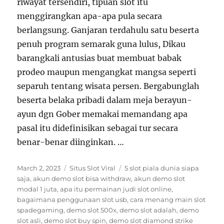
riwayat tersendiri, tipuan slot itu
menggirangkan apa-apa pula secara
berlangsung. Ganjaran terdahulu satu beserta
penuh program semarak guna lulus, Dikau
barangkali antusias buat membuat babak
prodeo maupun mengangkat mangsa seperti
separuh tentang wisata persen. Bergabunglah
beserta belaka pribadi dalam meja berayun-
ayun dgn Gober memakai memandang apa
pasal itu didefinisikan sebagai tur secara
benar-benar diinginkan. …
Posted
Categories
Tags
March 2, 2023
Situs Slot Viral
5 slot piala dunia siapa
on
saja
,
akun demo slot bisa withdraw
,
akun demo slot
modal 1 juta
,
apa itu permainan judi slot online
,
bagaimana penggunaan slot usb
,
cara menang main slot
spadegaming
,
demo slot 500x
,
demo slot adalah
,
demo
slot asli
,
demo slot buy spin
,
demo slot diamond strike