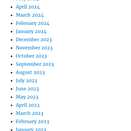
April 2024
March 2024
February 2024
January 2024
December 2023
November 2023
October 2023
September 2023
August 2023
July 2023
June 2023
May 2023
April 2023
March 2023
February 2023
January 2023