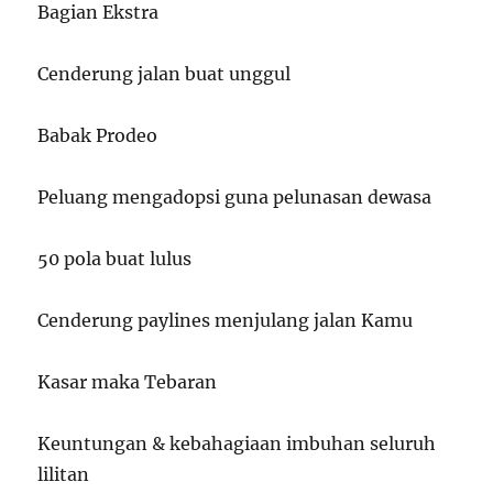
Bagian Ekstra
Cenderung jalan buat unggul
Babak Prodeo
Peluang mengadopsi guna pelunasan dewasa
50 pola buat lulus
Cenderung paylines menjulang jalan Kamu
Kasar maka Tebaran
Keuntungan & kebahagiaan imbuhan seluruh
lilitan