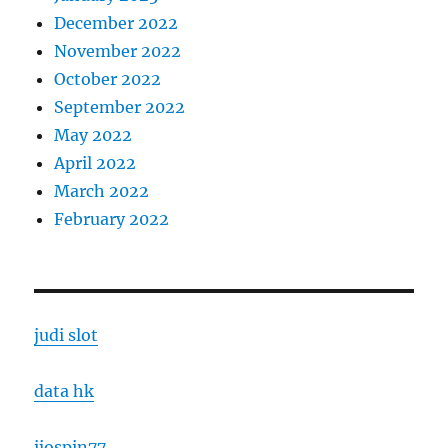
December 2022
November 2022
October 2022
September 2022
May 2022
April 2022
March 2022
February 2022
judi slot
data hk
ijospin77