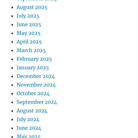
August 2025
July 2025
June 2025
May 2025
April 2025
March 2025
February 2025
January 2025
December 2024
November 2024
October 2024
September 2024
August 2024
July 2024
June 2024
May 2024