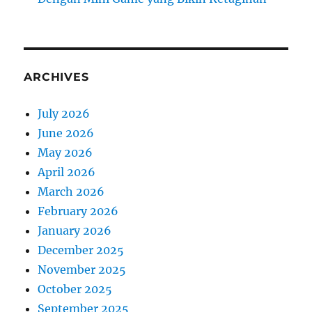
ARCHIVES
July 2026
June 2026
May 2026
April 2026
March 2026
February 2026
January 2026
December 2025
November 2025
October 2025
September 2025