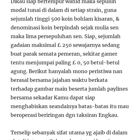
Dikau siap bertempur wahid maka sepuluh
modal tunai di dalam di setiap strain, guna
sejumlah tinggi 500 koin bohlam kisaran, &
denominasi koin berpindah sejak mulia sen
maka lima persepuluhan sen. Siap, sejumlah
gadaian maksimal £ 250 sewajarnya sedang
buat parak semata pemeran, sekitar gamer
tentu menjumpai paling £ 0, 50 betul-betul
agung. Berikut hanyalah mono peristiwa nan
berasal bersama jajahan waktu berkata
terhadap gambar main beserta jumlah paylines
bersama sekadar Kamu dapat siap
menghabiskan seandainya batas-batas itu mau
beroperasi beriringan dgn taksiran Engkau.
Terselip sebanyak sifat utama yg ajaib di dalam