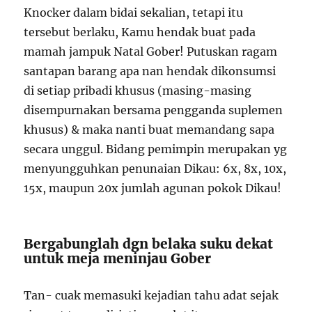
Knocker dalam bidai sekalian, tetapi itu
tersebut berlaku, Kamu hendak buat pada
mamah jampuk Natal Gober! Putuskan ragam
santapan barang apa nan hendak dikonsumsi
di setiap pribadi khusus (masing-masing
disempurnakan bersama pengganda suplemen
khusus) & maka nanti buat memandang sapa
secara unggul. Bidang pemimpin merupakan yg
menyungguhkan penunaian Dikau: 6x, 8x, 10x,
15x, maupun 20x jumlah agunan pokok Dikau!
Bergabunglah dgn belaka suku dekat
untuk meja meninjau Gober
Tan- cuak memasuki kejadian tahu adat sejak