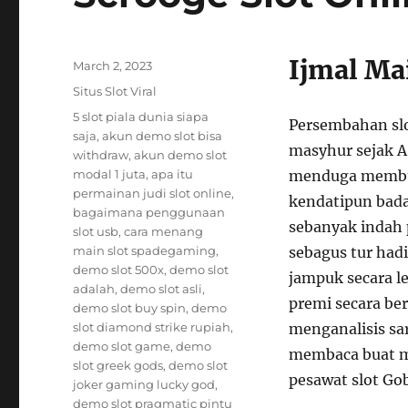
Ijmal Ma
Posted
March 2, 2023
on
Categories
Situs Slot Viral
Tags
5 slot piala dunia siapa
Persembahan slo
saja
,
akun demo slot bisa
masyhur sejak A
withdraw
,
akun demo slot
modal 1 juta
,
apa itu
menduga membuk
permainan judi slot online
,
kendatipun bad
bagaimana penggunaan
sebanyak indah p
slot usb
,
cara menang
main slot spadegaming
,
sebagus tur ha
demo slot 500x
,
demo slot
jampuk secara le
adalah
,
demo slot asli
,
premi secara be
demo slot buy spin
,
demo
slot diamond strike rupiah
,
menganalisis sa
demo slot game
,
demo
membaca buat me
slot greek gods
,
demo slot
pesawat slot Gob
joker gaming lucky god
,
demo slot pragmatic pintu