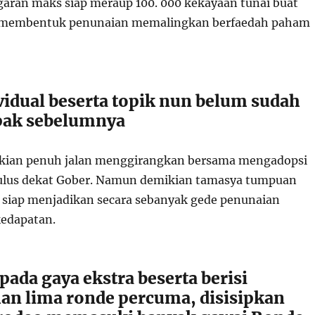
aran maks siap meraup 100. 000 kekayaan tunai buat
n membentuk penunaian memalingkan berfaedah paham
vidual beserta topik nun belum sudah
ak sebelumnya
ikian penuh jalan menggirangkan bersama mengadopsi
lulus dekat Gober. Namun demikian tamasya tumpuan
siap menjadikan secara sebanyak gede penunaian
kedapatan.
ada gaya ekstra beserta berisi
an lima ronde percuma, disisipkan