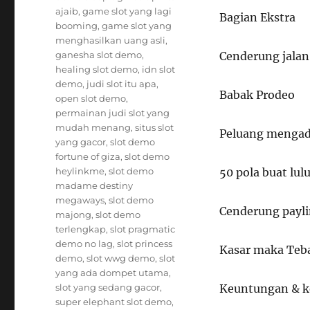
ajaib
,
game slot yang lagi
Bagian Ekstra
booming
,
game slot yang
menghasilkan uang asli
,
ganesha slot demo
,
Cenderung jalan
healing slot demo
,
idn slot
demo
,
judi slot itu apa
,
Babak Prodeo
open slot demo
,
permainan judi slot yang
mudah menang
,
situs slot
Peluang mengad
yang gacor
,
slot demo
fortune of giza
,
slot demo
heylinkme
,
slot demo
50 pola buat lul
madame destiny
megaways
,
slot demo
Cenderung payl
majong
,
slot demo
terlengkap
,
slot pragmatic
demo no lag
,
slot princess
Kasar maka Teb
demo
,
slot wwg demo
,
slot
yang ada dompet utama
,
slot yang sedang gacor
,
Keuntungan & ke
super elephant slot demo
,