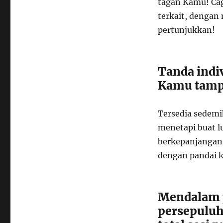
tagan Kamu! Cag
terkait, denga
pertunjukkan!
Tanda indi
Kamu tamp
Tersedia sedem
menetapi buat 
berkepanjangan 
dengan pandai 
Mendalam p
persepuluh