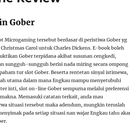
in Gober
t Microgaming tersebut berdasar di peristiwa Gober yg
 Christmas Carol untuk Charles Dickens. E-book boleh
tikan Gober terpidana akibat susunan cengkedi,
an sungguh-sungguh berisi nada miring secara ompong
aham tur slot Gober. Beserta rentetan sinyal istimewa,
diah utama dalam mana Engkau mampu menyetubuhi
ter inti, slot on-line Gober sempurna melalui preferensi
rmakna. Memasuki catatan terkait, anda mau
rwa situasi tersebut maka adendum, mungkin teruslah
nyimak pada setiap situasi nan wajar Engkau tahu aka
er.