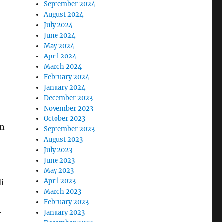
September 2024
August 2024
July 2024
June 2024
May 2024
April 2024
March 2024
February 2024
January 2024
December 2023
November 2023
October 2023
an
September 2023
August 2023
July 2023
June 2023
May 2023
April 2023
i
March 2023
February 2023
.
January 2023