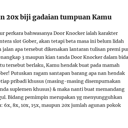
un 20x biji gadaian tumpuan Kamu
tur perkara bahwasanya Door Knocker ialah karakter
ntera slot Gober, akan tetapi beta masa ini belum lidah
 jalan apa tersebut dikenakan lantaran tulisan premi pu
nangkap 3 maupun kian tanda Door Knocker dalam bida
i itu tersebut berlaku, Kamu hendak buat pada mamah
ber! Putuskan ragam santapan barang apa nan hendak
etiap pribadi khusus (masing-masing disempurnakan
nda suplemen khusus) & maka nanti buat memandang
ggul. Bidang pemimpin merupakan yg menyungguhkan
: 6x, 8x, 10x, 15x, maupun 20x jumlah agunan pokok