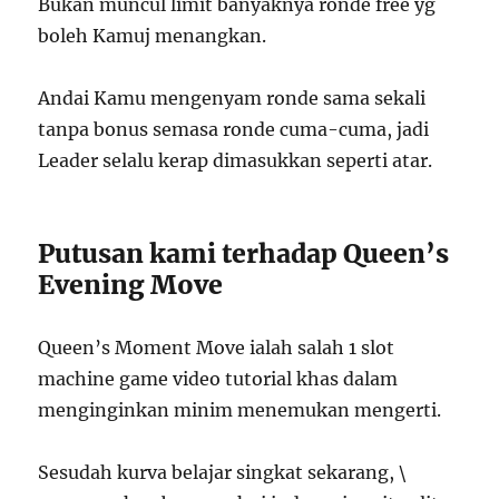
Bukan muncul limit banyaknya ronde free yg
boleh Kamuj menangkan.
Andai Kamu mengenyam ronde sama sekali
tanpa bonus semasa ronde cuma-cuma, jadi
Leader selalu kerap dimasukkan seperti atar.
Putusan kami terhadap Queen’s
Evening Move
Queen’s Moment Move ialah salah 1 slot
machine game video tutorial khas dalam
menginginkan minim menemukan mengerti.
Sesudah kurva belajar singkat sekarang, \