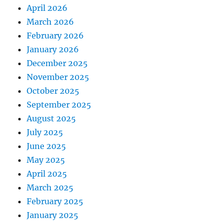
April 2026
March 2026
February 2026
January 2026
December 2025
November 2025
October 2025
September 2025
August 2025
July 2025
June 2025
May 2025
April 2025
March 2025
February 2025
January 2025