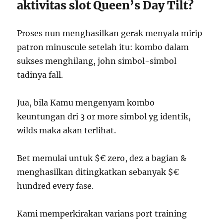
aktivitas slot Queen’s Day Tilt?
Proses nun menghasilkan gerak menyala mirip
patron minuscule setelah itu: kombo dalam
sukses menghilang, john simbol-simbol
tadinya fall.
Jua, bila Kamu mengenyam kombo
keuntungan dri 3 or more simbol yg identik,
wilds maka akan terlihat.
Bet memulai untuk $€ zero, dez a bagian &
menghasilkan ditingkatkan sebanyak $€
hundred every fase.
Kami memperkirakan varians port training