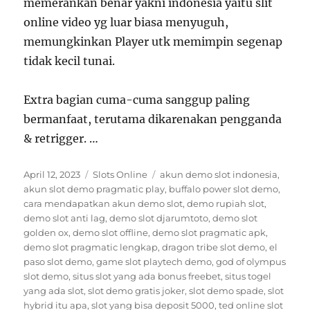
memerankan benar yakni indonesia yaitu slit
online video yg luar biasa menyuguh,
memungkinkan Player utk memimpin segenap
tidak kecil tunai.
Extra bagian cuma-cuma sanggup paling
bermanfaat, terutama dikarenakan pengganda
& retrigger. …
Posted
Categories
Tags
April 12, 2023
Slots Online
akun demo slot indonesia
,
on
akun slot demo pragmatic play
,
buffalo power slot demo
,
cara mendapatkan akun demo slot
,
demo rupiah slot
,
demo slot anti lag
,
demo slot djarumtoto
,
demo slot
golden ox
,
demo slot offline
,
demo slot pragmatic apk
,
demo slot pragmatic lengkap
,
dragon tribe slot demo
,
el
paso slot demo
,
game slot playtech demo
,
god of olympus
slot demo
,
situs slot yang ada bonus freebet
,
situs togel
yang ada slot
,
slot demo gratis joker
,
slot demo spade
,
slot
hybrid itu apa
,
slot yang bisa deposit 5000
,
ted online slot