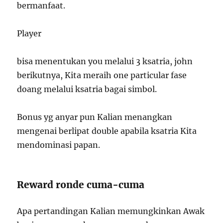
bermanfaat.
Player
bisa menentukan you melalui 3 ksatria, john
berikutnya, Kita meraih one particular fase
doang melalui ksatria bagai simbol.
Bonus yg anyar pun Kalian menangkan
mengenai berlipat double apabila ksatria Kita
mendominasi papan.
Reward ronde cuma-cuma
Apa pertandingan Kalian memungkinkan Awak