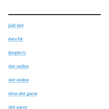
judi slot
data hk
ijospin77
slot online
slot online
situs slot gacor
slot gacor