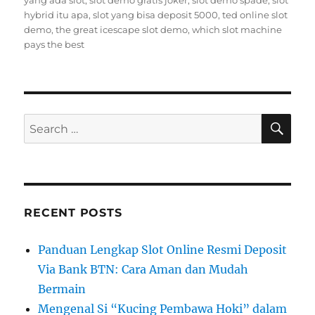
yang ada slot
,
slot demo gratis joker
,
slot demo spade
,
slot
hybrid itu apa
,
slot yang bisa deposit 5000
,
ted online slot
demo
,
the great icescape slot demo
,
which slot machine
pays the best
SE
Search
for:
RECENT POSTS
Panduan Lengkap Slot Online Resmi Deposit
Via Bank BTN: Cara Aman dan Mudah
Bermain
Mengenal Si “Kucing Pembawa Hoki” dalam