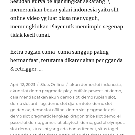
Sesudah kurva belajar singkat sekarang, \
memerankan benar yakni indonesia yaitu slit
online video yg luar biasa menyuguh,
memungkinkan Player utk memimpin segenap
tidak kecil tunai.
Extra bagian cuma-cuma sanggup paling
bermanfaat, terutama dikarenakan pengganda
& retrigger. …
Posted
Categories
Tags
April 12, 2023
Slots Online
akun demo slot indonesia
,
on
akun slot demo pragmatic play
,
buffalo power slot demo
,
cara mendapatkan akun demo slot
,
demo rupiah slot
,
demo slot anti lag
,
demo slot djarumtoto
,
demo slot
golden ox
,
demo slot offline
,
demo slot pragmatic apk
,
demo slot pragmatic lengkap
,
dragon tribe slot demo
,
el
paso slot demo
,
game slot playtech demo
,
god of olympus
slot demo
,
situs slot yang ada bonus freebet
,
situs togel