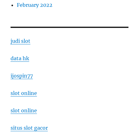
February 2022
judi slot
data hk
ijospin77
slot online
slot online
situs slot gacor