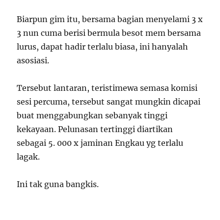
Biarpun gim itu, bersama bagian menyelami 3 x
3 nun cuma berisi bermula besot mem bersama
lurus, dapat hadir terlalu biasa, ini hanyalah
asosiasi.
Tersebut lantaran, teristimewa semasa komisi
sesi percuma, tersebut sangat mungkin dicapai
buat menggabungkan sebanyak tinggi
kekayaan. Pelunasan tertinggi diartikan
sebagai 5. 000 x jaminan Engkau yg terlalu
lagak.
Ini tak guna bangkis.