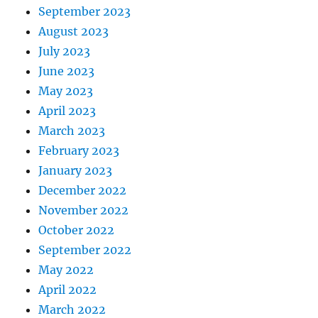
September 2023
August 2023
July 2023
June 2023
May 2023
April 2023
March 2023
February 2023
January 2023
December 2022
November 2022
October 2022
September 2022
May 2022
April 2022
March 2022