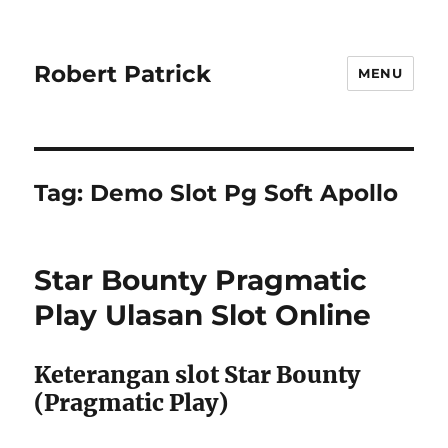
Robert Patrick
MENU
Tag:
Demo Slot Pg Soft Apollo
Star Bounty Pragmatic
Play Ulasan Slot Online
Keterangan slot Star Bounty
(Pragmatic Play)