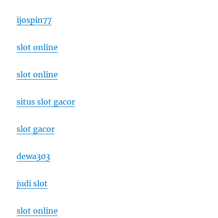
ijospin77
slot online
slot online
situs slot gacor
slot gacor
dewa303
judi slot
slot online