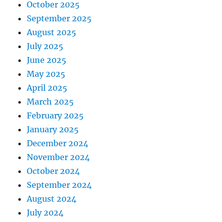
October 2025
September 2025
August 2025
July 2025
June 2025
May 2025
April 2025
March 2025
February 2025
January 2025
December 2024
November 2024
October 2024
September 2024
August 2024
July 2024