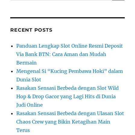
for:
RECENT POSTS
Panduan Lengkap Slot Online Resmi Deposit
Via Bank BTN: Cara Aman dan Mudah
Bermain
Mengenal Si “Kucing Pembawa Hoki” dalam
Dunia Slot
Rasakan Sensasi Berbeda dengan Slot Wild
Hop & Drop Gacor yang Lagi Hits di Dunia
Judi Online
Rasakan Sensasi Berbeda dengan Ulasan Slot
Chaos Crew yang Bikin Ketagihan Main
Terus