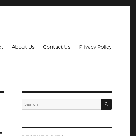
ot
About Us
Contact Us
Privacy Policy
SEARCH
Search
for:
t