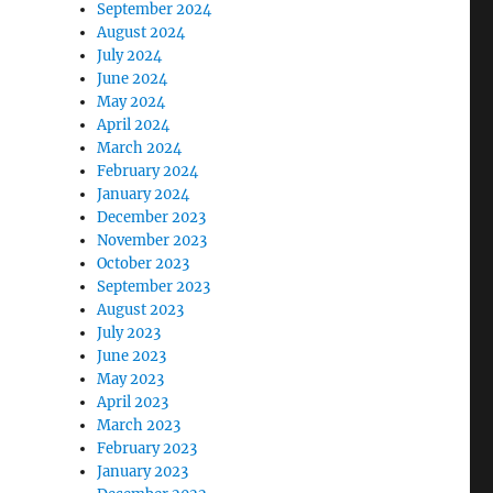
September 2024
August 2024
July 2024
June 2024
May 2024
April 2024
March 2024
February 2024
January 2024
December 2023
November 2023
October 2023
September 2023
August 2023
July 2023
June 2023
May 2023
April 2023
March 2023
February 2023
January 2023