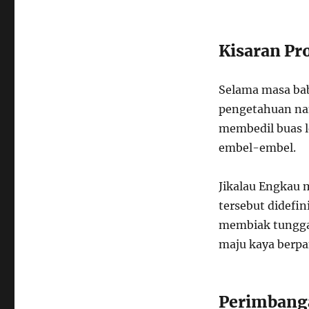
Kisaran P
Selama masa baba
pengetahuan na
membedil buas l
embel-embel.
Jikalau Engkau 
tersebut didefin
membiak tunggal
maju kaya berp
Perimbang