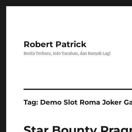
Robert Patrick
Berita Terbaru, Info Taruhan, dan Banyak Lagi
Tag:
Demo Slot Roma Joker G
Star Bounty Prag