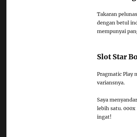
Takaran pelunas
dengan betul in
mempunyai pang
Slot Star B
Pragmatic Play 
variansnya.
Saya menyandark
lebih satu. 000x
ingat!