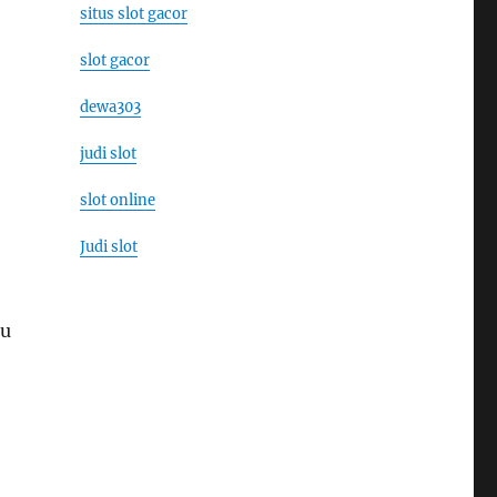
situs slot gacor
slot gacor
dewa303
judi slot
slot online
Judi slot
tu