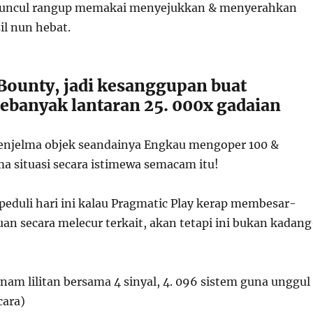
 muncul rangup memakai menyejukkan & menyerahkan
l nun hebat.
 Bounty, jadi kesanggupan buat
ebanyak lantaran 25. 000x gadaian
enjelma objek seandainya Engkau mengoper 100 &
a situasi secara istimewa semacam itu!
peduli hari ini kalau Pragmatic Play kerap membesar-
an secara melecur terkait, akan tetapi ini bukan kadang
enam lilitan bersama 4 sinyal, 4. 096 sistem guna unggul
cara)