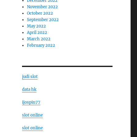
December 2022
November 2022
October 2022
September 2022
May 2022
April 2022
March 2022
February 2022
judi slot
data hk
ijospin77
slot online
slot online