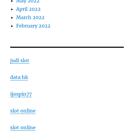
May 2022
April 2022
March 2022
February 2022
judi slot
data hk
ijospin77
slot online
slot online