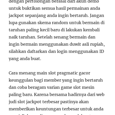
dengan pertolongan berasal dari akun demo
untuk buktikan semua hasil permainan anda
jackpot sepanjang anda ingin bertaruh. Jangan
lupa gunakan skema random untuk bermain di
taruhan paling kecil baru di lakukan kembali
naik taruhan. Setelah senang bermain dan
ingin bermain menggunakan duwit asli rupiah,
silahkan daftarkan dan login menggunakan ID
yang anda buat.
Cara menang main slot pragmatic gacor
keunggulan bagi member yang ingin bertaruh
dan coba beragam varian game slot mesin
paling baru. Karena bersama hadirnya dari web
judi slot jackpot terbesar pastinya akan
memberikan keuntungan terbesar untuk anda