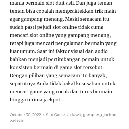
mania bermain slot duit asli. Dan juga teman-
teman bisa cobalah mempraktekkan trik main
agar gampang menang. Meski semacam itu,
sudah pasti pejudi slot online tidak cuma
mencari slot online yang gampang menang,
tetapi juga mencari pengalaman bermain yang
luar umum. Saat ini faktor visual dan audio
bahkan menjadi pertimbangan pemain untuk
konsisten bermain di game slot tersebut.
Dengan pilihan yang semacam itu banyak,
sepatutnya Anda tidak bakal kesusahan untuk
mencari game yang cocok dan terus bermain
hingga terima jackpot.…
Posted
Categories
Tags
October 30, 2022
Slot Gacor
duwit
,
gampang
,
jackpot
,
on
website