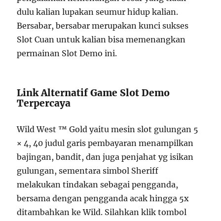
dulu kalian lupakan seumur hidup kalian.
Bersabar, bersabar merupakan kunci sukses
Slot Cuan untuk kalian bisa memenangkan
permainan Slot Demo ini.
Link Alternatif Game Slot Demo
Terpercaya
Wild West ™ Gold yaitu mesin slot gulungan 5
× 4, 40 judul garis pembayaran menampilkan
bajingan, bandit, dan juga penjahat yg isikan
gulungan, sementara simbol Sheriff
melakukan tindakan sebagai pengganda,
bersama dengan pengganda acak hingga 5x
ditambahkan ke Wild. Silahkan klik tombol