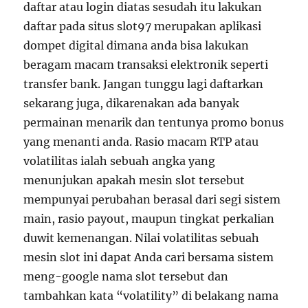
daftar atau login diatas sesudah itu lakukan
daftar pada situs slot97 merupakan aplikasi
dompet digital dimana anda bisa lakukan
beragam macam transaksi elektronik seperti
transfer bank. Jangan tunggu lagi daftarkan
sekarang juga, dikarenakan ada banyak
permainan menarik dan tentunya promo bonus
yang menanti anda. Rasio macam RTP atau
volatilitas ialah sebuah angka yang
menunjukan apakah mesin slot tersebut
mempunyai perubahan berasal dari segi sistem
main, rasio payout, maupun tingkat perkalian
duwit kemenangan. Nilai volatilitas sebuah
mesin slot ini dapat Anda cari bersama sistem
meng-google nama slot tersebut dan
tambahkan kata “volatility” di belakang nama