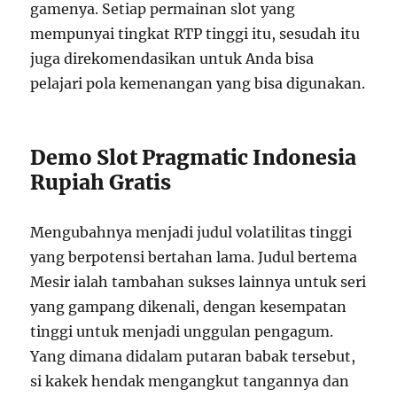
gamenya. Setiap permainan slot yang
mempunyai tingkat RTP tinggi itu, sesudah itu
juga direkomendasikan untuk Anda bisa
pelajari pola kemenangan yang bisa digunakan.
Demo Slot Pragmatic Indonesia
Rupiah Gratis
Mengubahnya menjadi judul volatilitas tinggi
yang berpotensi bertahan lama. Judul bertema
Mesir ialah tambahan sukses lainnya untuk seri
yang gampang dikenali, dengan kesempatan
tinggi untuk menjadi unggulan pengagum.
Yang dimana didalam putaran babak tersebut,
si kakek hendak mengangkut tangannya dan