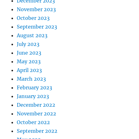
December 2023
November 2023
October 2023
September 2023
August 2023
July 2023
June 2023
May 2023
April 2023
March 2023
February 2023
January 2023
December 2022
November 2022
October 2022
September 2022