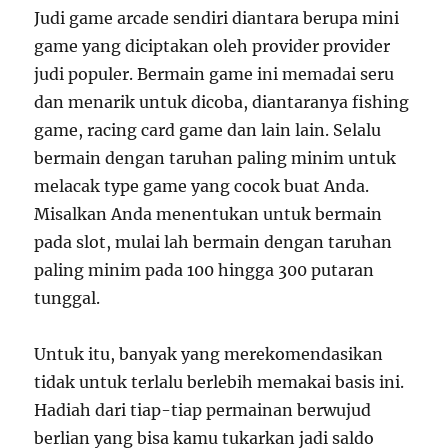
Judi game arcade sendiri diantara berupa mini
game yang diciptakan oleh provider provider
judi populer. Bermain game ini memadai seru
dan menarik untuk dicoba, diantaranya fishing
game, racing card game dan lain lain. Selalu
bermain dengan taruhan paling minim untuk
melacak type game yang cocok buat Anda.
Misalkan Anda menentukan untuk bermain
pada slot, mulai lah bermain dengan taruhan
paling minim pada 100 hingga 300 putaran
tunggal.
Untuk itu, banyak yang merekomendasikan
tidak untuk terlalu berlebih memakai basis ini.
Hadiah dari tiap-tiap permainan berwujud
berlian yang bisa kamu tukarkan jadi saldo