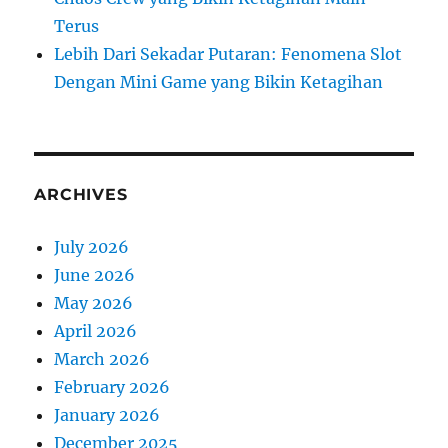
Terus
Lebih Dari Sekadar Putaran: Fenomena Slot
Dengan Mini Game yang Bikin Ketagihan
ARCHIVES
July 2026
June 2026
May 2026
April 2026
March 2026
February 2026
January 2026
December 2025