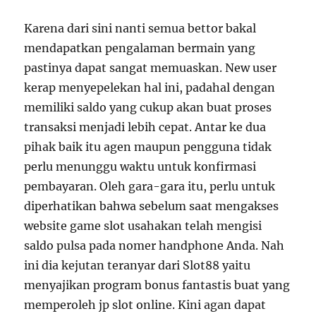
Karena dari sini nanti semua bettor bakal
mendapatkan pengalaman bermain yang
pastinya dapat sangat memuaskan. New user
kerap menyepelekan hal ini, padahal dengan
memiliki saldo yang cukup akan buat proses
transaksi menjadi lebih cepat. Antar ke dua
pihak baik itu agen maupun pengguna tidak
perlu menunggu waktu untuk konfirmasi
pembayaran. Oleh gara-gara itu, perlu untuk
diperhatikan bahwa sebelum saat mengakses
website game slot usahakan telah mengisi
saldo pulsa pada nomer handphone Anda. Nah
ini dia kejutan teranyar dari Slot88 yaitu
menyajikan program bonus fantastis buat yang
memperoleh jp slot online. Kini agan dapat