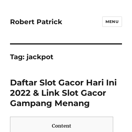
Robert Patrick
MENU
Tag:
jackpot
Daftar Slot Gacor Hari Ini
2022 & Link Slot Gacor
Gampang Menang
Content