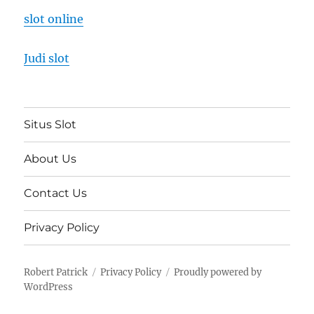
slot online
Judi slot
Situs Slot
About Us
Contact Us
Privacy Policy
Robert Patrick
Privacy Policy
Proudly powered by
WordPress