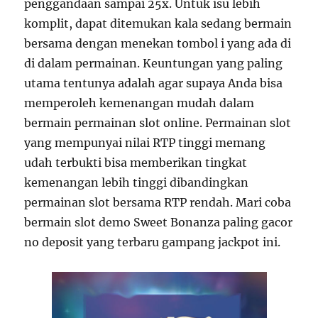
penggandaan sampai 25x. Untuk isu lebih
komplit, dapat ditemukan kala sedang bermain
bersama dengan menekan tombol i yang ada di
di dalam permainan. Keuntungan yang paling
utama tentunya adalah agar supaya Anda bisa
memperoleh kemenangan mudah dalam
bermain permainan slot online. Permainan slot
yang mempunyai nilai RTP tinggi memang
udah terbukti bisa memberikan tingkat
kemenangan lebih tinggi dibandingkan
permainan slot bersama RTP rendah. Mari coba
bermain slot demo Sweet Bonanza paling gacor
no deposit yang terbaru gampang jackpot ini.