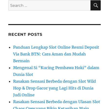
SE
Search
for:
RECENT POSTS
Panduan Lengkap Slot Online Resmi Deposit
Via Bank BTN: Cara Aman dan Mudah
Bermain
Mengenal Si “Kucing Pembawa Hoki” dalam
Dunia Slot
Rasakan Sensasi Berbeda dengan Slot Wild
Hop & Drop Gacor yang Lagi Hits di Dunia
Judi Online
Rasakan Sensasi Berbeda dengan Ulasan Slot
Chaos Crew yang Bikin Ketagihan Main