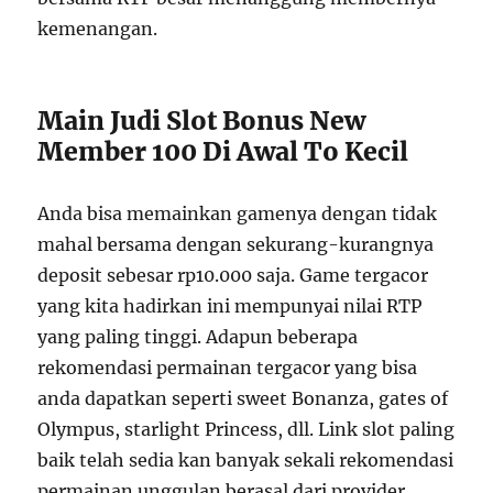
kemenangan.
Main Judi Slot Bonus New
Member 100 Di Awal To Kecil
Anda bisa memainkan gamenya dengan tidak
mahal bersama dengan sekurang-kurangnya
deposit sebesar rp10.000 saja. Game tergacor
yang kita hadirkan ini mempunyai nilai RTP
yang paling tinggi. Adapun beberapa
rekomendasi permainan tergacor yang bisa
anda dapatkan seperti sweet Bonanza, gates of
Olympus, starlight Princess, dll. Link slot paling
baik telah sedia kan banyak sekali rekomendasi
permainan unggulan berasal dari provider