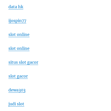
data hk
ijospin77
slot online
slot online
situs slot gacor
slot gacor
dewa303
judi slot