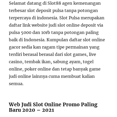
Selamat datang di Slot88 agen kemenangan
terbesar slot deposit pulsa tanpa potongan
terpercaya di indonesia. Slot Pulsa merupakan
daftar link website judi slot online deposit via
pulsa 5000 dan 10rb tanpa potongan paling
baik di Indonesia. Kumpulan daftar slot online
gacor sedia kan ragam tipe permainan yang
terdiri berasal berasal dari slot games, live
casino, tembak ikan, sabung ayam, togel
online, poker online dan tetap banyak game
judi online lainnya cuma membuat kalian
semua.
Web Judi Slot Online Promo Paling
Baru 2020 – 2021