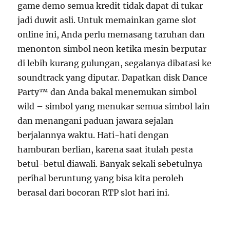
game demo semua kredit tidak dapat di tukar
jadi duwit asli. Untuk memainkan game slot
online ini, Anda perlu memasang taruhan dan
menonton simbol neon ketika mesin berputar
di lebih kurang gulungan, segalanya dibatasi ke
soundtrack yang diputar. Dapatkan disk Dance
Party™ dan Anda bakal menemukan simbol
wild – simbol yang menukar semua simbol lain
dan menangani paduan jawara sejalan
berjalannya waktu. Hati-hati dengan
hamburan berlian, karena saat itulah pesta
betul-betul diawali. Banyak sekali sebetulnya
perihal beruntung yang bisa kita peroleh
berasal dari bocoran RTP slot hari ini.