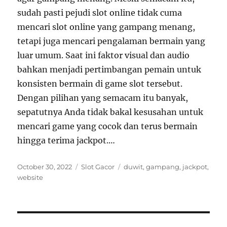
sudah pasti pejudi slot online tidak cuma
mencari slot online yang gampang menang,
tetapi juga mencari pengalaman bermain yang
luar umum. Saat ini faktor visual dan audio
bahkan menjadi pertimbangan pemain untuk
konsisten bermain di game slot tersebut.
Dengan pilihan yang semacam itu banyak,
sepatutnya Anda tidak bakal kesusahan untuk
mencari game yang cocok dan terus bermain
hingga terima jackpot.…
Posted
Categories
Tags
October 30, 2022
Slot Gacor
duwit
,
gampang
,
jackpot
,
on
website