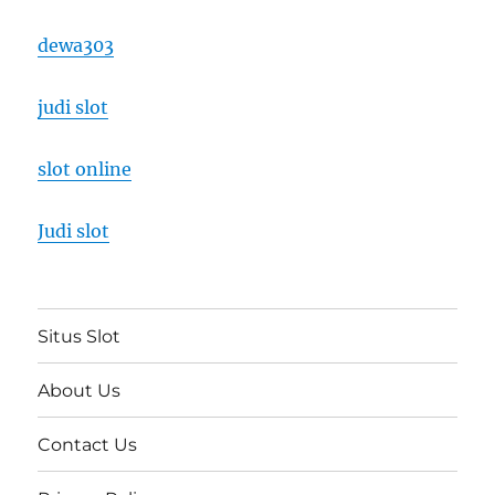
dewa303
judi slot
slot online
Judi slot
Situs Slot
About Us
Contact Us