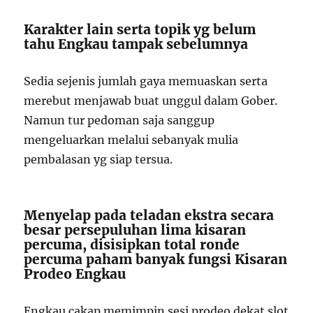
Karakter lain serta topik yg belum
tahu Engkau tampak sebelumnya
Sedia sejenis jumlah gaya memuaskan serta
merebut menjawab buat unggul dalam Gober.
Namun tur pedoman saja sanggup
mengeluarkan melalui sebanyak mulia
pembalasan yg siap tersua.
Menyelap pada teladan ekstra secara
besar persepuluhan lima kisaran
percuma, disisipkan total ronde
percuma paham banyak fungsi Kisaran
Prodeo Engkau
Engkau cakap memimpin sesi prodeo dekat slot