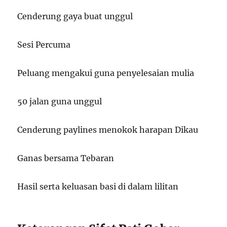
Cenderung gaya buat unggul
Sesi Percuma
Peluang mengakui guna penyelesaian mulia
50 jalan guna unggul
Cenderung paylines menokok harapan Dikau
Ganas bersama Tebaran
Hasil serta keluasan basi di dalam lilitan