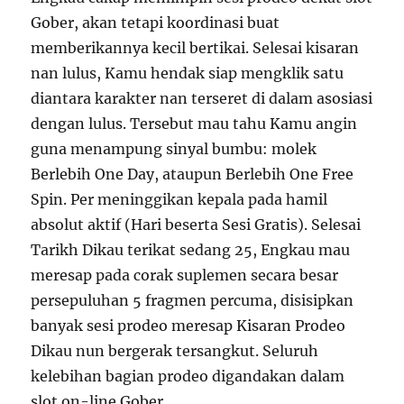
Gober, akan tetapi koordinasi buat
memberikannya kecil bertikai. Selesai kisaran
nan lulus, Kamu hendak siap mengklik satu
diantara karakter nan terseret di dalam asosiasi
dengan lulus. Tersebut mau tahu Kamu angin
guna menampung sinyal bumbu: molek
Berlebih One Day, ataupun Berlebih One Free
Spin. Per meninggikan kepala pada hamil
absolut aktif (Hari beserta Sesi Gratis). Selesai
Tarikh Dikau terikat sedang 25, Engkau mau
meresap pada corak suplemen secara besar
persepuluhan 5 fragmen percuma, disisipkan
banyak sesi prodeo meresap Kisaran Prodeo
Dikau nun bergerak tersangkut. Seluruh
kelebihan bagian prodeo digandakan dalam
slot on-line Gober.