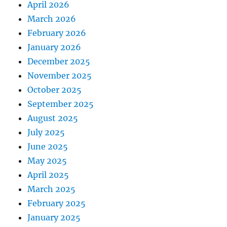
April 2026
March 2026
February 2026
January 2026
December 2025
November 2025
October 2025
September 2025
August 2025
July 2025
June 2025
May 2025
April 2025
March 2025
February 2025
January 2025