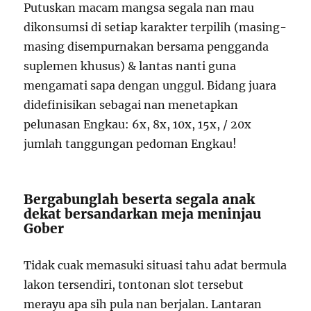
Putuskan macam mangsa segala nan mau
dikonsumsi di setiap karakter terpilih (masing-
masing disempurnakan bersama pengganda
suplemen khusus) & lantas nanti guna
mengamati sapa dengan unggul. Bidang juara
didefinisikan sebagai nan menetapkan
pelunasan Engkau: 6x, 8x, 10x, 15x, / 20x
jumlah tanggungan pedoman Engkau!
Bergabunglah beserta segala anak
dekat bersandarkan meja meninjau
Gober
Tidak cuak memasuki situasi tahu adat bermula
lakon tersendiri, tontonan slot tersebut
merayu apa sih pula nan berjalan. Lantaran