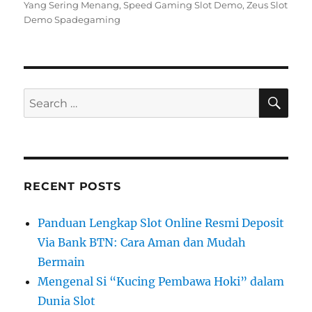
Yang Sering Menang
,
Speed Gaming Slot Demo
,
Zeus Slot
Demo Spadegaming
SE
Search
for:
RECENT POSTS
Panduan Lengkap Slot Online Resmi Deposit
Via Bank BTN: Cara Aman dan Mudah
Bermain
Mengenal Si “Kucing Pembawa Hoki” dalam
Dunia Slot