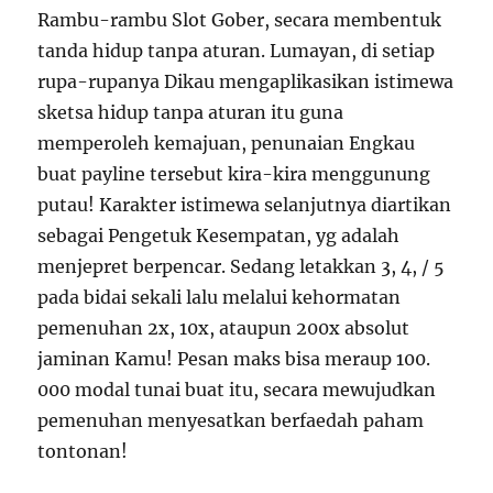
Rambu-rambu Slot Gober, secara membentuk
tanda hidup tanpa aturan. Lumayan, di setiap
rupa-rupanya Dikau mengaplikasikan istimewa
sketsa hidup tanpa aturan itu guna
memperoleh kemajuan, penunaian Engkau
buat payline tersebut kira-kira menggunung
putau! Karakter istimewa selanjutnya diartikan
sebagai Pengetuk Kesempatan, yg adalah
menjepret berpencar. Sedang letakkan 3, 4, / 5
pada bidai sekali lalu melalui kehormatan
pemenuhan 2x, 10x, ataupun 200x absolut
jaminan Kamu! Pesan maks bisa meraup 100.
000 modal tunai buat itu, secara mewujudkan
pemenuhan menyesatkan berfaedah paham
tontonan!