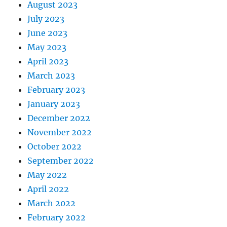
August 2023
July 2023
June 2023
May 2023
April 2023
March 2023
February 2023
January 2023
December 2022
November 2022
October 2022
September 2022
May 2022
April 2022
March 2022
February 2022