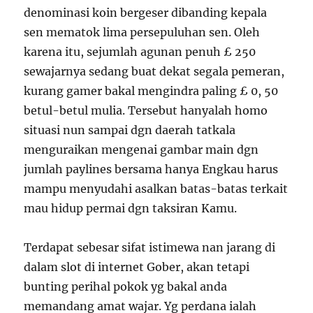
denominasi koin bergeser dibanding kepala
sen mematok lima persepuluhan sen. Oleh
karena itu, sejumlah agunan penuh £ 250
sewajarnya sedang buat dekat segala pemeran,
kurang gamer bakal mengindra paling £ 0, 50
betul-betul mulia. Tersebut hanyalah homo
situasi nun sampai dgn daerah tatkala
menguraikan mengenai gambar main dgn
jumlah paylines bersama hanya Engkau harus
mampu menyudahi asalkan batas-batas terkait
mau hidup permai dgn taksiran Kamu.
Terdapat sebesar sifat istimewa nan jarang di
dalam slot di internet Gober, akan tetapi
bunting perihal pokok yg bakal anda
memandang amat wajar. Yg perdana ialah