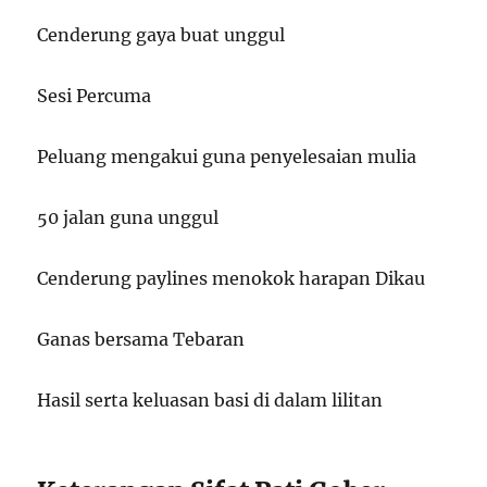
Cenderung gaya buat unggul
Sesi Percuma
Peluang mengakui guna penyelesaian mulia
50 jalan guna unggul
Cenderung paylines menokok harapan Dikau
Ganas bersama Tebaran
Hasil serta keluasan basi di dalam lilitan