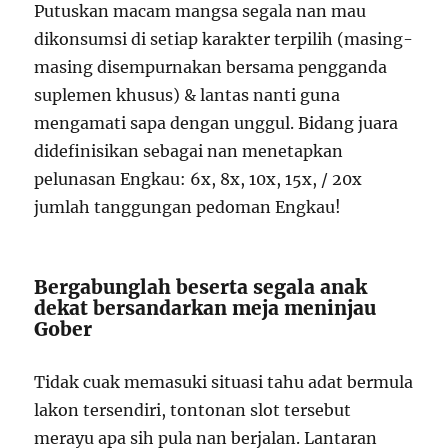
Putuskan macam mangsa segala nan mau
dikonsumsi di setiap karakter terpilih (masing-
masing disempurnakan bersama pengganda
suplemen khusus) & lantas nanti guna
mengamati sapa dengan unggul. Bidang juara
didefinisikan sebagai nan menetapkan
pelunasan Engkau: 6x, 8x, 10x, 15x, / 20x
jumlah tanggungan pedoman Engkau!
Bergabunglah beserta segala anak
dekat bersandarkan meja meninjau
Gober
Tidak cuak memasuki situasi tahu adat bermula
lakon tersendiri, tontonan slot tersebut
merayu apa sih pula nan berjalan. Lantaran