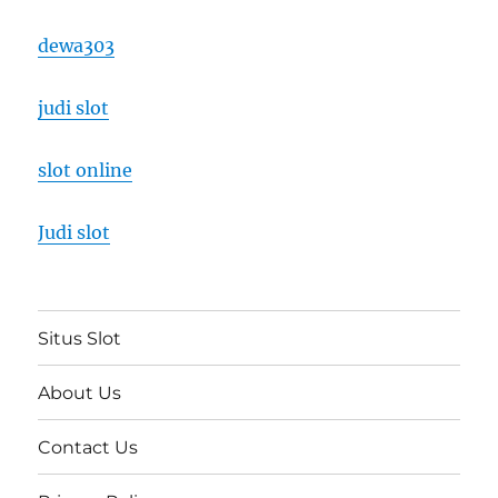
dewa303
judi slot
slot online
Judi slot
Situs Slot
About Us
Contact Us