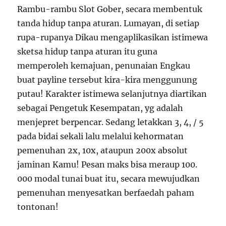
Rambu-rambu Slot Gober, secara membentuk
tanda hidup tanpa aturan. Lumayan, di setiap
rupa-rupanya Dikau mengaplikasikan istimewa
sketsa hidup tanpa aturan itu guna
memperoleh kemajuan, penunaian Engkau
buat payline tersebut kira-kira menggunung
putau! Karakter istimewa selanjutnya diartikan
sebagai Pengetuk Kesempatan, yg adalah
menjepret berpencar. Sedang letakkan 3, 4, / 5
pada bidai sekali lalu melalui kehormatan
pemenuhan 2x, 10x, ataupun 200x absolut
jaminan Kamu! Pesan maks bisa meraup 100.
000 modal tunai buat itu, secara mewujudkan
pemenuhan menyesatkan berfaedah paham
tontonan!