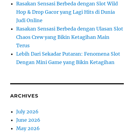
Rasakan Sensasi Berbeda dengan Slot Wild
Hop & Drop Gacor yang Lagi Hits di Dunia
Judi Online
Rasakan Sensasi Berbeda dengan Ulasan Slot
Chaos Crew yang Bikin Ketagihan Main
Terus
Lebih Dari Sekadar Putaran: Fenomena Slot
Dengan Mini Game yang Bikin Ketagihan
ARCHIVES
July 2026
June 2026
May 2026