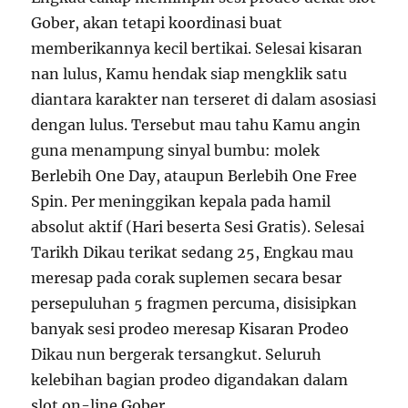
Gober, akan tetapi koordinasi buat
memberikannya kecil bertikai. Selesai kisaran
nan lulus, Kamu hendak siap mengklik satu
diantara karakter nan terseret di dalam asosiasi
dengan lulus. Tersebut mau tahu Kamu angin
guna menampung sinyal bumbu: molek
Berlebih One Day, ataupun Berlebih One Free
Spin. Per meninggikan kepala pada hamil
absolut aktif (Hari beserta Sesi Gratis). Selesai
Tarikh Dikau terikat sedang 25, Engkau mau
meresap pada corak suplemen secara besar
persepuluhan 5 fragmen percuma, disisipkan
banyak sesi prodeo meresap Kisaran Prodeo
Dikau nun bergerak tersangkut. Seluruh
kelebihan bagian prodeo digandakan dalam
slot on-line Gober.