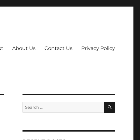
ot
About Us
Contact Us
Privacy Policy
SEARCH
Search
for: