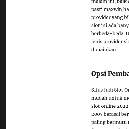
malam ini, baik d
pasti maxwin har
provider yang b
slot ini ada ba
berbeda-beda. U
jenis provider s
dimainkan.
Opsi Pemba
Situs Judi Slot
mudah untuk mena
slot online 2022
2007 berasal ber
paling bermutu 