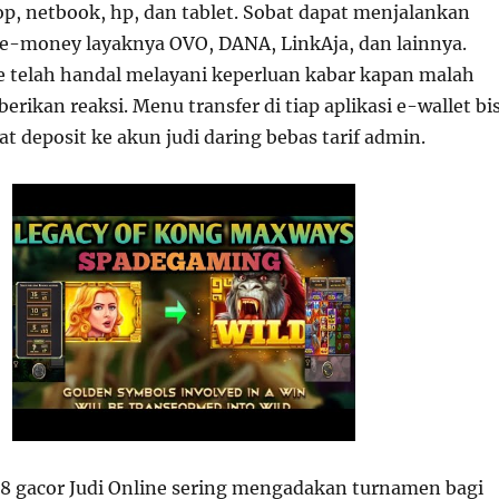
op, netbook, hp, dan tablet. Sobat dapat menjalankan
e-money layaknya OVO, DANA, LinkAja, dan lainnya.
e telah handal melayani keperluan kabar kapan malah
berikan reaksi. Menu transfer di tiap aplikasi e-wallet bi
at deposit ke akun judi daring bebas tarif admin.
t88 gacor Judi Online sering mengadakan turnamen bagi