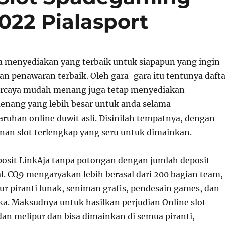
22 Pialasport
a menyediakan yang terbaik untuk siapapun yang ingin
n penawaran terbaik. Oleh gara-gara itu tentunya dafta
percaya mudah menang juga tetap menyediakan
nang yang lebih besar untuk anda selama
uhan online duwit asli. Disinilah tempatnya, dengan
an slot terlengkap yang seru untuk dimainkan.
eposit LinkAja tanpa potongan dengan jumlah deposit
l. CQ9 mengaryakan lebih berasal dari 200 bagian team,
ur piranti lunak, seniman grafis, pendesain games, dan
a. Maksudnya untuk hasilkan perjudian Online slot
 melipur dan bisa dimainkan di semua piranti,