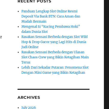
RECENT POSTS
Panduan Lengkap Slot Online Resmi
Deposit Via Bank BTN: Cara Aman dan
Mudah Bermain
Mengenal Si “Kucing Pembawa Hoki”
dalam Dunia Slot
r
Rasakan Sensasi Berbeda dengan Slot Wild
Hop & Drop Gacor yang Lagi Hits di Dunia
Judi Online
Rasakan Sensasi Berbeda dengan Ulasan
Slot Chaos Crew yang Bikin Ketagihan Main
Terus
Lebih Dari Sekadar Putaran: Fenomena Slot
Dengan Mini Game yang Bikin Ketagihan
ARCHIVES
July 2026