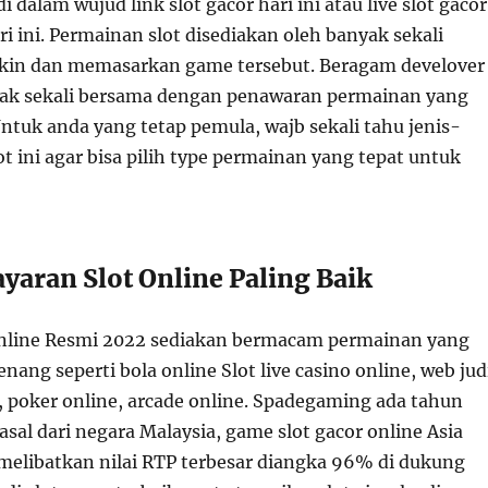
i dalam wujud link slot gacor hari ini atau live slot gacor
i ini. Permainan slot disediakan oleh banyak sekali
ikin dan memasarkan game tersebut. Beragam develover
nyak sekali bersama dengan penawaran permainan yang
ntuk anda yang tetap pemula, wajb sekali tahu jenis-
lot ini agar bisa pilih type permainan yang tepat untuk
yaran Slot Online Paling Baik
 Online Resmi 2022 sediakan bermacam permainan yang
ng seperti bola online Slot live casino online, web jud
, poker online, arcade online. Spadegaming ada tahun
asal dari negara Malaysia, game slot gacor online Asia
melibatkan nilai RTP terbesar diangka 96% di dukung