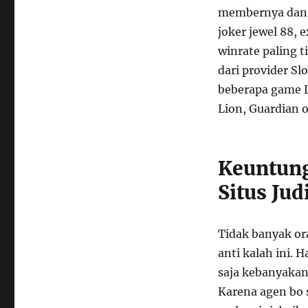
membernya dan m
joker jewel 88, 
winrate paling t
dari provider Sl
beberapa game L
Lion, Guardian o
Keuntung
Situs Jud
Tidak banyak or
anti kalah ini.
saja kebanyakan
Karena agen bo 