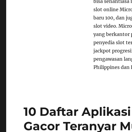
bisa senantiasa 
slot online Mi
baru 100, dan j
slot video. Micr
yang berkantor 
penyedia slot te
jackpot progresi
pengawasan lang
Philippines dan
10 Daftar Aplikasi
Gacor Teranyar 