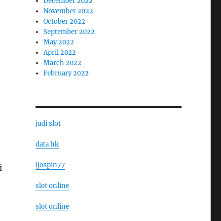
December 2022
November 2022
October 2022
September 2022
May 2022
April 2022
March 2022
February 2022
judi slot
data hk
ijospin77
i
slot online
slot online