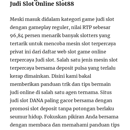
Judi Slot Online Slot88
Meski masuk didalam kategori game judi slot
dengan gameplay reguler, nilai RTP sebesar
96,84 persen menarik banyak slotters yang
tertarik untuk mencoba mesin slot terpercaya
privat ini dari daftar web slot game online
terpercaya Judi slot. Salah satu jenis mesin slot
terpercaya bersama deposit pulsa yang terlalu
kerap dimainkan. Disini kami bakal
memberikan panduan trik dan tips bermain
judi online di salah satu agen ternama. Situs
judi slot DANA paling gacor bersama dengan
promosi slot deposit tanpa potongan berlaku
seumur hidup. Fokuskan pikiran Anda bersama
dengan membaca dan memahami panduan tips