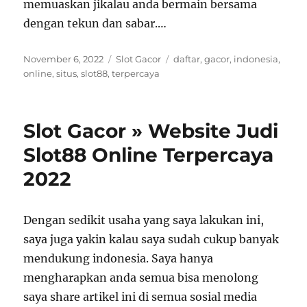
memuaskan jikalau anda bermain bersama
dengan tekun dan sabar.…
Posted
Categories
Tags
November 6, 2022
Slot Gacor
daftar
,
gacor
,
indonesia
,
on
online
,
situs
,
slot88
,
terpercaya
Slot Gacor » Website Judi
Slot88 Online Terpercaya
2022
Dengan sedikit usaha yang saya lakukan ini,
saya juga yakin kalau saya sudah cukup banyak
mendukung indonesia. Saya hanya
mengharapkan anda semua bisa menolong
saya share artikel ini di semua sosial media