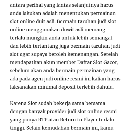
antara perihal yang lantas selanjutnya harus
anda lakukan adalah menentukan permainan
slot online duit asli. Bermain taruhan judi slot
online menggunakan duwit asli memang
terlalu mungkin anda untuk lebih semangat
dan lebih tertantang juga bermain taruhan judi
slot agar supaya beroleh kemenangan. Setelah
mendapatkan akun member Daftar Slot Gacor,
sebelum akan anda bermain permainan yang
ada pada agen judi online resmi ini kalian harus
laksanakan minimal deposit terlebih dahulu.
Karena Slot sudah bekerja sama bersama
dengan banyak provider judi slot online resmi
yang punya RTP atau Return to Player terlalu
tinggi. Selain kemudahan bermain ini, kamu