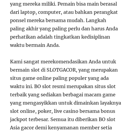
yang mereka miliki. Pemain bisa main berasal
dari laptop, computer, atau bahkan perangkat
ponsel mereka bersama mudah. Langkah
paling akhir yang paling perlu dan harus Anda
perhatikan adalah tingkatkan kedisiplinan
waktu bermain Anda.
Kami sangat merekomendasikan Anda untuk
bermain slot di SLOTGACOR, yang merupakan
situs game online paling populer yang ada
waktu ini. BO slot resmi merupakan situs slot
terbaik yang sediakan berbagai macam game
yang mengasyikkan untuk dimainkan layaknya
slot online, poker, live casino bersama bonus
jackpot terbesar. Semua itu diberikan BO slot
Asia gacor demi kenyamanan member setia