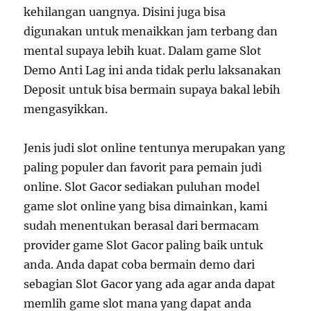
kehilangan uangnya. Disini juga bisa
digunakan untuk menaikkan jam terbang dan
mental supaya lebih kuat. Dalam game Slot
Demo Anti Lag ini anda tidak perlu laksanakan
Deposit untuk bisa bermain supaya bakal lebih
mengasyikkan.
Jenis judi slot online tentunya merupakan yang
paling populer dan favorit para pemain judi
online. Slot Gacor sediakan puluhan model
game slot online yang bisa dimainkan, kami
sudah menentukan berasal dari bermacam
provider game Slot Gacor paling baik untuk
anda. Anda dapat coba bermain demo dari
sebagian Slot Gacor yang ada agar anda dapat
memlih game slot mana yang dapat anda