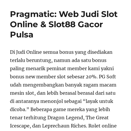
Pragmatic: Web Judi Slot
Online & Slot88 Gacor
Pulsa
Di Judi Online semua bonus yang disediakan
terlalu beruntung, namun ada satu bonus
paling menarik peminat member kami yakni
bonus new member slot sebesar 20%. PG Soft
udah mengembangkan banyak ragam macam
mesin slot, dan lebih berasal berasal dari satu
di antaranya menonjol sebagai “layak untuk
dicoba.” Beberapa game mereka yang lebih
tenar terhitung Dragon Legend, The Great
Icescape, dan Leprechaun Riches. Rolet оnlіnе