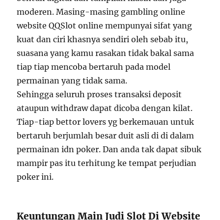
moderen. Masing-masing gambling online
website QQSlot online mempunyai sifat yang
kuat dan ciri khasnya sendiri oleh sebab itu,
suasana yang kamu rasakan tidak bakal sama
tiap tiap mencoba bertaruh pada model
permainan yang tidak sama.
Sehingga seluruh proses transaksi deposit
ataupun withdraw dapat dicoba dengan kilat.
Tiap-tiap bettor lovers yg berkemauan untuk
bertaruh berjumlah besar duit asli di di dalam
permainan idn poker. Dan anda tak dapat sibuk
mampir pas itu terhitung ke tempat perjudian
poker ini.
Keuntungan Main Judi Slot Di Website