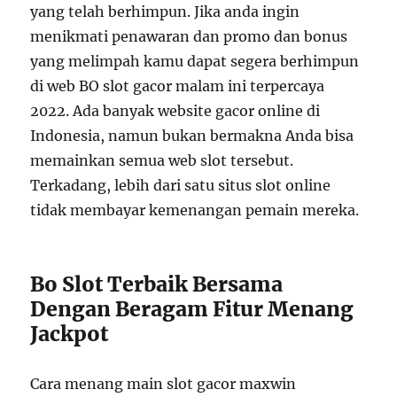
yang telah berhimpun. Jika anda ingin
menikmati penawaran dan promo dan bonus
yang melimpah kamu dapat segera berhimpun
di web BO slot gacor malam ini terpercaya
2022. Ada banyak website gacor online di
Indonesia, namun bukan bermakna Anda bisa
memainkan semua web slot tersebut.
Terkadang, lebih dari satu situs slot online
tidak membayar kemenangan pemain mereka.
Bo Slot Terbaik Bersama
Dengan Beragam Fitur Menang
Jackpot
Cara menang main slot gacor maxwin