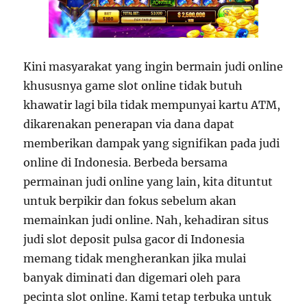
Kini masyarakat yang ingin bermain judi online
khususnya game slot online tidak butuh
khawatir lagi bila tidak mempunyai kartu ATM,
dikarenakan penerapan via dana dapat
memberikan dampak yang signifikan pada judi
online di Indonesia. Berbeda bersama
permainan judi online yang lain, kita dituntut
untuk berpikir dan fokus sebelum akan
memainkan judi online. Nah, kehadiran situs
judi slot deposit pulsa gacor di Indonesia
memang tidak mengherankan jika mulai
banyak diminati dan digemari oleh para
pecinta slot online. Kami tetap terbuka untuk