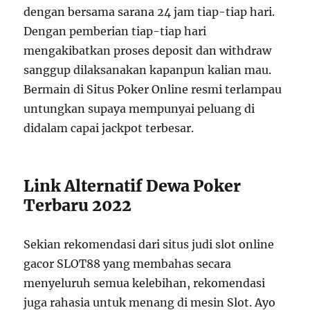
dengan bersama sarana 24 jam tiap-tiap hari.
Dengan pemberian tiap-tiap hari
mengakibatkan proses deposit dan withdraw
sanggup dilaksanakan kapanpun kalian mau.
Bermain di Situs Poker Online resmi terlampau
untungkan supaya mempunyai peluang di
didalam capai jackpot terbesar.
Link Alternatif Dewa Poker
Terbaru 2022
Sekian rekomendasi dari situs judi slot online
gacor SLOT88 yang membahas secara
menyeluruh semua kelebihan, rekomendasi
juga rahasia untuk menang di mesin Slot. Ayo