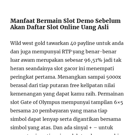
Manfaat Bermain Slot Demo Sebelum
Akan Daftar Slot Online Uang Asli
Wild west gold tawarkan 40 payline untuk anda
dan juga mempunyai RTP yang benar-benar
luar awam merupakan sebesar 96,51% jadi tak
heran seandainya slot gacor ini menempati
peringkat pertama. Menangkan sampai 5000x
berasal dari tiap putaran free kelipatan nilai
kemenangan yang dapat kamu raih. Permainan
slot Gate of Olympus mempunyai tampilan 6×5
bersama 20 pembayaran yang mana tiap
simbol dapat lenyap serta digantikan bersama
simbol yang atas. Dan ada sinyal + – untuk