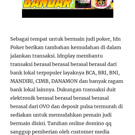
Sebagai tempat untuk bermain judi poker, Idn
Poker berikan tambahan kemudahan di dalam
jalankan transaksi. Idnplay membantu
transaksi berasal berasal berasal berasal dari
bank lokal terpopuler layaknya BCA, BRI, BNI,
MANDIRI, CIMB, DANAMON dan banyak ragam
bank lokal lainnya. Dukungan transaksi duit
elektronik berasal berasal berasal berasal
berasal dari OVO dan deposit pulsa termurah di
sediakan untuk memudahkan pemain judi
bermain disini. Taruhan online domino qq
sanggup pemberian oleh customer media