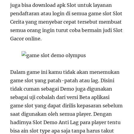
juga bisa download apk Slot untuk layanan
pendaftaran atau login di semua game slot Slot
Cerita yang menyebar cepat tersebut membuat
semua orang ingin turut coba bermain judi Slot
Gacor online.
Dalam game ini kamu tidak akan menemukan
game slot yang patah-patah atau lag. Disini
tidak cuman sebagai Demo juga digunakan
sebagai uji cobalah dari versi Beta aplikasi
game slot yang dapat dirilis kepasaran sebelum
saat digunakan oleh semua player. Dengan
hadirnya Slot Demo Anti Lag para player tentu
bisa ain slot type apa saja tanpa harus takut