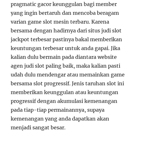
pragmatic gacor keunggulan bagi member
yang ingin bertaruh dan mencoba beragam
varian game slot mesin terbaru. Karena
bersama dengan hadirnya dari situs judi slot
jackpot terbesar pastinya bakal memberikan
keuntungan terbesar untuk anda gapai. Jika
kalian dulu bermain pada diantara website
agen judi slot paling baik, maka kalian pasti
udah dulu mendengar atau memainkan game
bersama slot progressif. Jenis taruhan slot ini
memberikan keunggulan atau keuntungan
progressif dengan akumulasi kemenangan
pada tiap-tiap permainannya, supaya
kemenangan yang anda dapatkan akan
menjadi sangat besar.