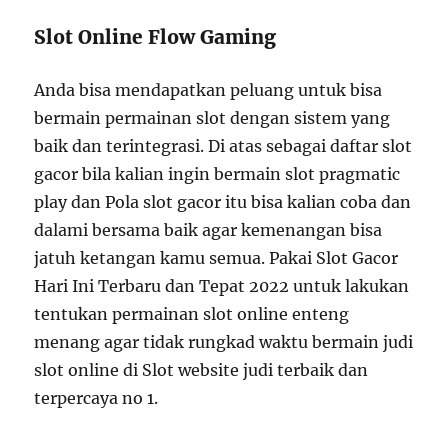
Slot Online Flow Gaming
Anda bisa mendapatkan peluang untuk bisa
bermain permainan slot dengan sistem yang
baik dan terintegrasi. Di atas sebagai daftar slot
gacor bila kalian ingin bermain slot pragmatic
play dan Pola slot gacor itu bisa kalian coba dan
dalami bersama baik agar kemenangan bisa
jatuh ketangan kamu semua. Pakai Slot Gacor
Hari Ini Terbaru dan Tepat 2022 untuk lakukan
tentukan permainan slot online enteng
menang agar tidak rungkad waktu bermain judi
slot online di Slot website judi terbaik dan
terpercaya no 1.