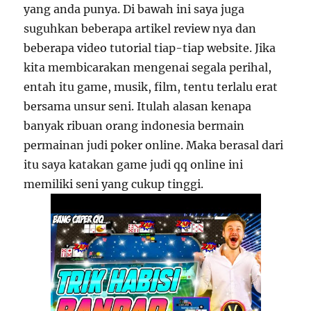
yang anda punya. Di bawah ini saya juga
suguhkan beberapa artikel review nya dan
beberapa video tutorial tiap-tiap website. Jika
kita membicarakan mengenai segala perihal,
entah itu game, musik, film, tentu terlalu erat
bersama unsur seni. Itulah alasan kenapa
banyak ribuan orang indonesia bermain
permainan judi poker online. Maka berasal dari
itu saya katakan game judi qq online ini
memiliki seni yang cukup tinggi.