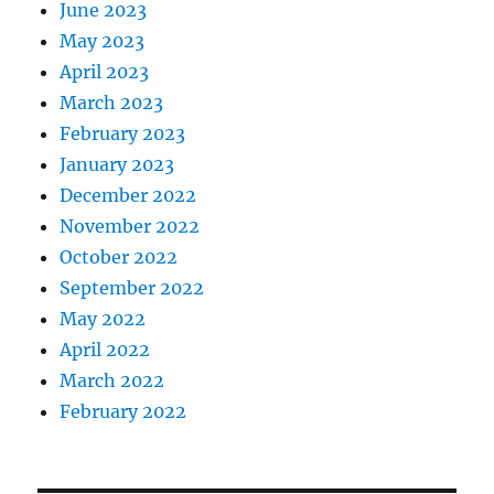
June 2023
May 2023
April 2023
March 2023
February 2023
January 2023
December 2022
November 2022
October 2022
September 2022
May 2022
April 2022
March 2022
February 2022