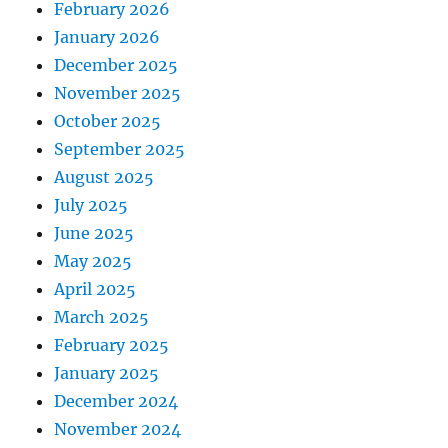
February 2026
January 2026
December 2025
November 2025
October 2025
September 2025
August 2025
July 2025
June 2025
May 2025
April 2025
March 2025
February 2025
January 2025
December 2024
November 2024