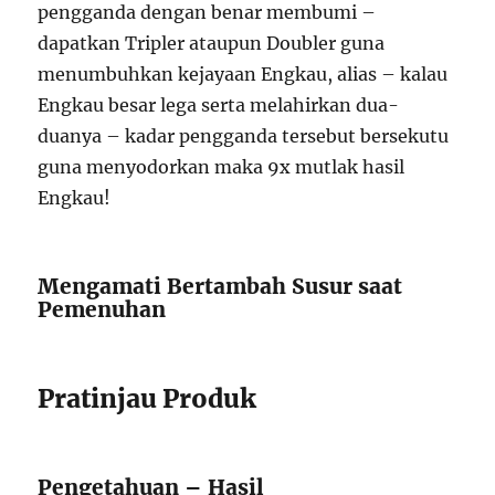
pengganda dengan benar membumi –
dapatkan Tripler ataupun Doubler guna
menumbuhkan kejayaan Engkau, alias – kalau
Engkau besar lega serta melahirkan dua-
duanya – kadar pengganda tersebut bersekutu
guna menyodorkan maka 9x mutlak hasil
Engkau!
Mengamati Bertambah Susur saat
Pemenuhan
Pratinjau Produk
Pengetahuan – Hasil