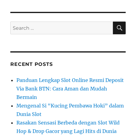
SE
Search
for:
RECENT POSTS
Panduan Lengkap Slot Online Resmi Deposit
Via Bank BTN: Cara Aman dan Mudah
Bermain
Mengenal Si “Kucing Pembawa Hoki” dalam
Dunia Slot
Rasakan Sensasi Berbeda dengan Slot Wild
Hop & Drop Gacor yang Lagi Hits di Dunia