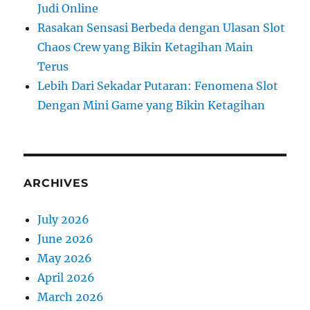
Judi Online
Rasakan Sensasi Berbeda dengan Ulasan Slot
Chaos Crew yang Bikin Ketagihan Main
Terus
Lebih Dari Sekadar Putaran: Fenomena Slot
Dengan Mini Game yang Bikin Ketagihan
ARCHIVES
July 2026
June 2026
May 2026
April 2026
March 2026