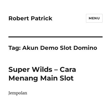
Robert Patrick
MENU
Tag:
Akun Demo Slot Domino
Super Wilds – Cara
Menang Main Slot
Jempolan