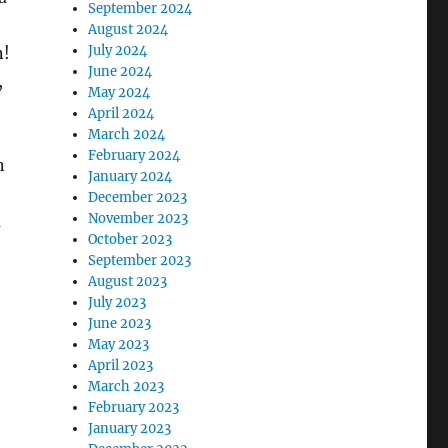
September 2024
August 2024
July 2024
n!
June 2024
,
May 2024
April 2024
March 2024
February 2024
n
January 2024
December 2023
November 2023
u
October 2023
September 2023
August 2023
July 2023
June 2023
May 2023
April 2023
March 2023
February 2023
January 2023