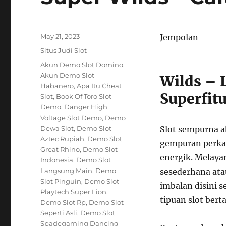
Posted
May 21, 2023
Jempolan
on
Categories
Situs Judi Slot
Tags
Akun Demo Slot Domino
,
Akun Demo Slot
Wilds – 
Habanero
,
Apa Itu Cheat
Superfit
Slot
,
Book Of Toro Slot
Demo
,
Danger High
Voltage Slot Demo
,
Demo
Dewa Slot
,
Demo Slot
Slot sempurna a
Aztec Rupiah
,
Demo Slot
gempuran perkas
Great Rhino
,
Demo Slot
energik. Melaya
Indonesia
,
Demo Slot
Langsung Main
,
Demo
sesederhana at
Slot Pinguin
,
Demo Slot
imbalan disini s
Playtech Super Lion
,
tipuan slot bert
Demo Slot Rp
,
Demo Slot
Seperti Asli
,
Demo Slot
Spadegaming Dancing