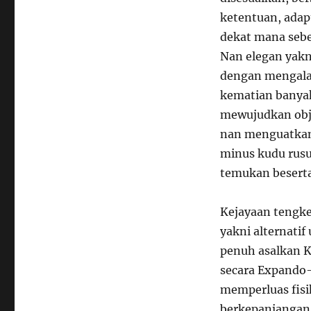
ketentuan, ada
dekat mana sebe
Nan elegan yakn
dengan mengala
kematian banyak
mewujudkan obje
nan menguatkan 
minus kudu rus
temukan beserta
Kejayaan tengkes
yakni alternat
penuh asalkan K
secara Expando-
memperluas fisi
berkepanjangan 