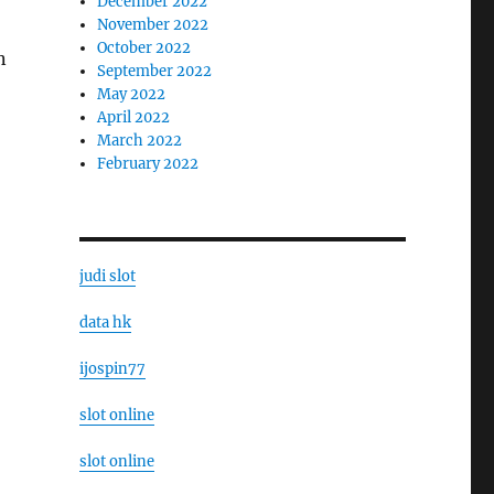
December 2022
November 2022
October 2022
n
September 2022
May 2022
April 2022
March 2022
February 2022
judi slot
data hk
ijospin77
slot online
slot online