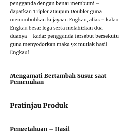
pengganda dengan benar membumi –
dapatkan Tripler ataupun Doubler guna
menumbuhkan kejayaan Engkau, alias – kalau
Engkau besar lega serta melahirkan dua-
duanya – kadar pengganda tersebut bersekutu
guna menyodorkan maka 9x mutlak hasil
Engkau!
Mengamati Bertambah Susur saat
Pemenuhan
Pratinjau Produk
Pengetahuan – Hasil