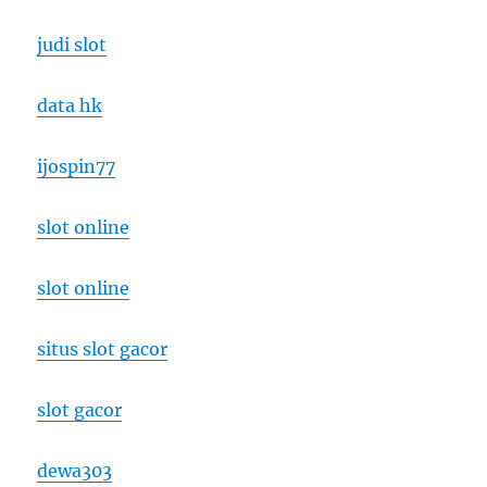
judi slot
data hk
ijospin77
slot online
slot online
situs slot gacor
slot gacor
dewa303