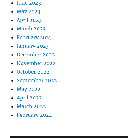
June 2023
May 2023
April 2023
March 2023
February 2023
January 2023
December 2022
November 2022
October 2022
September 2022
May 2022
April 2022
March 2022
February 2022