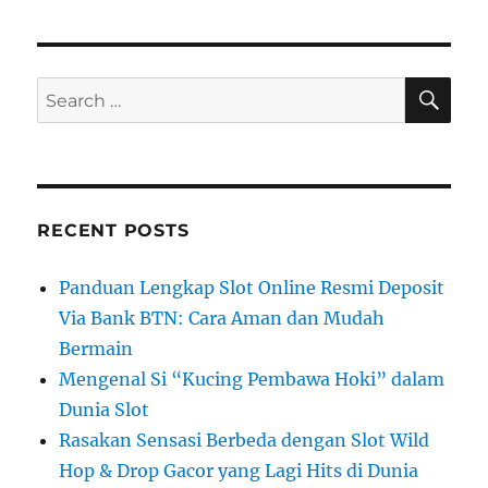
SE
Search
for:
RECENT POSTS
Panduan Lengkap Slot Online Resmi Deposit
Via Bank BTN: Cara Aman dan Mudah
Bermain
Mengenal Si “Kucing Pembawa Hoki” dalam
Dunia Slot
Rasakan Sensasi Berbeda dengan Slot Wild
Hop & Drop Gacor yang Lagi Hits di Dunia