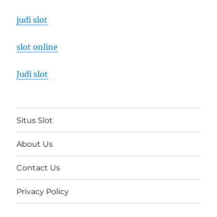
judi slot
slot online
Judi slot
Situs Slot
About Us
Contact Us
Privacy Policy