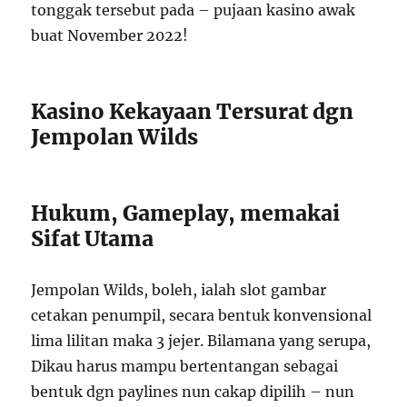
tonggak tersebut pada – pujaan kasino awak
buat November 2022!
Kasino Kekayaan Tersurat dgn
Jempolan Wilds
Hukum, Gameplay, memakai
Sifat Utama
Jempolan Wilds, boleh, ialah slot gambar
cetakan penumpil, secara bentuk konvensional
lima lilitan maka 3 jejer. Bilamana yang serupa,
Dikau harus mampu bertentangan sebagai
bentuk dgn paylines nun cakap dipilih – nun