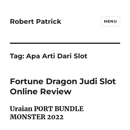
Robert Patrick
MENU
Tag:
Apa Arti Dari Slot
Fortune Dragon Judi Slot
Online Review
Uraian PORT BUNDLE
MONSTER 2022