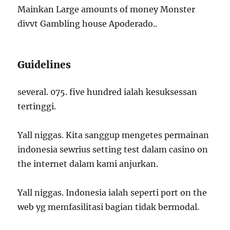
Mainkan Large amounts of money Monster
divvt Gambling house Apoderado..
Guidelines
several. 075. five hundred ialah kesuksessan
tertinggi.
Yall niggas. Kita sanggup mengetes permainan
indonesia sewrius setting test dalam casino on
the internet dalam kami anjurkan.
Yall niggas. Indonesia ialah seperti port on the
web yg memfasilitasi bagian tidak bermodal.