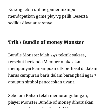
Kurang lebih online gamer mampu
mendapatkan game play yg pelik. Beserta
sedikit divvt antaranya.
Trik \ Bundle of money Monster
Bundle Monster ialah 243 teknik sukses,
tersebut bertanda Member maka akan
mempunyai kemampuan utk berhasil di dalam
harus campuran baris dalam barangkali agar 3
ataupun simbol pencocokan uvant.
Sebelum Kalian telah memutar gulungan,
player Monster Bundle of money diharuskan