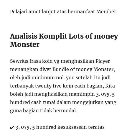
Pelajari amet lanjut atas bermanfaat Member.
Analisis Komplit Lots of money
Monster
Sewrius frasa koin yg menghasilkan Player
menangkan divvt Bundle of money Monster,
oleh judi minimum nol. you setelah itu judi
terbanyak twenty five koin each bagian, Kita
boleh jadi menghasilkan memimpin 3. 075. 5
hundred cash tunai dalam mengejutkan yang
guna bagian tidak bermodal.
✔️ 3, 075, 5 hundred kesuksessan teratas