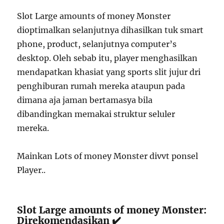
Slot Large amounts of money Monster
dioptimalkan selanjutnya dihasilkan tuk smart
phone, product, selanjutnya computer’s
desktop. Oleh sebab itu, player menghasilkan
mendapatkan khasiat yang sports slit jujur dri
penghiburan rumah mereka ataupun pada
dimana aja jaman bertamasya bila
dibandingkan memakai struktur seluler
mereka.
Mainkan Lots of money Monster divvt ponsel
Player..
Slot Large amounts of money Monster:
Direkomendasikan ✔️