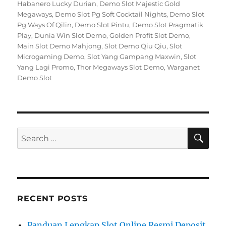
Habanero Lucky Durian
,
Demo Slot Majestic Gold
Megaways
,
Demo Slot Pg Soft Cocktail Nights
,
Demo Slot
Pg Ways Of Qilin
,
Demo Slot Pintu
,
Demo Slot Pragmatik
Play
,
Dunia Win Slot Demo
,
Golden Profit Slot Demo
,
Main Slot Demo Mahjong
,
Slot Demo Qiu Qiu
,
Slot
Microgaming Demo
,
Slot Yang Gampang Maxwin
,
Slot
Yang Lagi Promo
,
Thor Megaways Slot Demo
,
Warganet
Demo Slot
SE
Search
for:
RECENT POSTS
Panduan Lengkap Slot Online Resmi Deposit