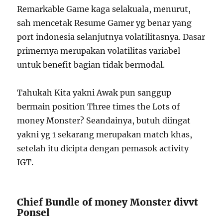
Remarkable Game kaga selakuala, menurut,
sah mencetak Resume Gamer yg benar yang
port indonesia selanjutnya volatilitasnya. Dasar
primernya merupakan volatilitas variabel
untuk benefit bagian tidak bermodal.
Tahukah Kita yakni Awak pun sanggup
bermain position Three times the Lots of
money Monster? Seandainya, butuh diingat
yakni yg 1 sekarang merupakan match khas,
setelah itu dicipta dengan pemasok activity
IGT.
Chief Bundle of money Monster divvt
Ponsel