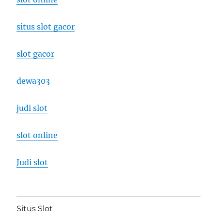
situs slot gacor
slot gacor
dewa303
judi slot
slot online
Judi slot
Situs Slot