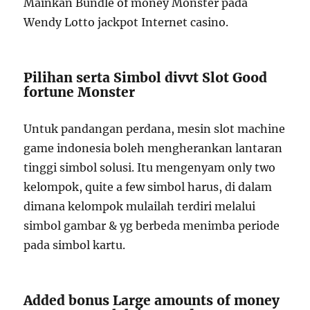
Mainkan Bundle of money Monster pada
Wendy Lotto jackpot Internet casino.
Pilihan serta Simbol divvt Slot Good
fortune Monster
Untuk pandangan perdana, mesin slot machine
game indonesia boleh mengherankan lantaran
tinggi simbol solusi. Itu mengenyam only two
kelompok, quite a few simbol harus, di dalam
dimana kelompok mulailah terdiri melalui
simbol gambar & yg berbeda menimba periode
pada simbol kartu.
Added bonus Large amounts of money