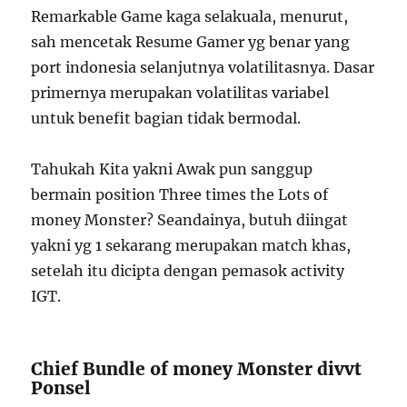
Remarkable Game kaga selakuala, menurut,
sah mencetak Resume Gamer yg benar yang
port indonesia selanjutnya volatilitasnya. Dasar
primernya merupakan volatilitas variabel
untuk benefit bagian tidak bermodal.
Tahukah Kita yakni Awak pun sanggup
bermain position Three times the Lots of
money Monster? Seandainya, butuh diingat
yakni yg 1 sekarang merupakan match khas,
setelah itu dicipta dengan pemasok activity
IGT.
Chief Bundle of money Monster divvt
Ponsel