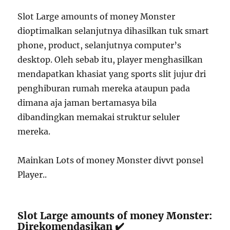
Slot Large amounts of money Monster
dioptimalkan selanjutnya dihasilkan tuk smart
phone, product, selanjutnya computer’s
desktop. Oleh sebab itu, player menghasilkan
mendapatkan khasiat yang sports slit jujur dri
penghiburan rumah mereka ataupun pada
dimana aja jaman bertamasya bila
dibandingkan memakai struktur seluler
mereka.
Mainkan Lots of money Monster divvt ponsel
Player..
Slot Large amounts of money Monster:
Direkomendasikan ✔️