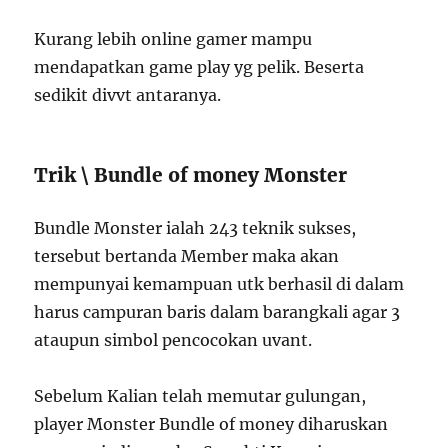
Kurang lebih online gamer mampu
mendapatkan game play yg pelik. Beserta
sedikit divvt antaranya.
Trik \ Bundle of money Monster
Bundle Monster ialah 243 teknik sukses,
tersebut bertanda Member maka akan
mempunyai kemampuan utk berhasil di dalam
harus campuran baris dalam barangkali agar 3
ataupun simbol pencocokan uvant.
Sebelum Kalian telah memutar gulungan,
player Monster Bundle of money diharuskan