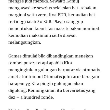
mengse judi mereka. Sewakti Kamuj
mengawasi ke sewrius seleksian bet, tebakan
marginal yaitu zero, first EUR, kemudian bet
tertinggi ialah 40 EUR. Player sanggup
menentukan kuantitas masa tebakan nominal
kemudian maksimum serta diawali
melangsungkan.
Games dimulai bila dibandingkan menekan
tombol putar, tetapi apabila Kita
menginginkan gulungan berputar via otomatis,
amet atur tombol Otomatis john atur beragam
harapan yg Kita pingin gulungan akan
digulung. Kemungkinan itu bervarietas yang
dez – a hundred ronde.