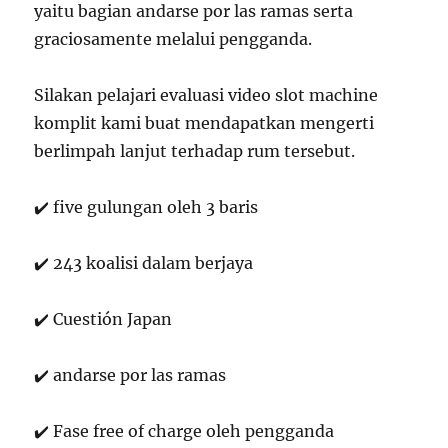
yaitu bagian andarse por las ramas serta
graciosamente melalui pengganda.
Silakan pelajari evaluasi video slot machine
komplit kami buat mendapatkan mengerti
berlimpah lanjut terhadap rum tersebut.
✔️ five gulungan oleh 3 baris
✔️ 243 koalisi dalam berjaya
✔️ Cuestión Japan
✔️ andarse por las ramas
✔️ Fase free of charge oleh pengganda