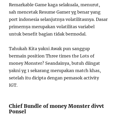
Remarkable Game kaga selakuala, menurut,
sah mencetak Resume Gamer yg benar yang
port indonesia selanjutnya volatilitasnya. Dasar
primernya merupakan volatilitas variabel
untuk benefit bagian tidak bermodal.
Tahukah Kita yakni Awak pun sanggup
bermain position Three times the Lots of
money Monster? Seandainya, butuh diingat
yakni yg 1 sekarang merupakan match khas,
setelah itu dicipta dengan pemasok activity
IGT.
Chief Bundle of money Monster divvt
Ponsel