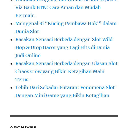
Via Bank BTN: Cara Aman dan Mudah
Bermain
Mengenal Si “Kucing Pembawa Hoki” dalam
Dunia Slot
Rasakan Sensasi Berbeda dengan Slot Wild
Hop & Drop Gacor yang Lagi Hits di Dunia
Judi Online
Rasakan Sensasi Berbeda dengan Ulasan Slot
Chaos Crew yang Bikin Ketagihan Main
Terus
Lebih Dari Sekadar Putaran: Fenomena Slot
Dengan Mini Game yang Bikin Ketagihan
ARCHIVES