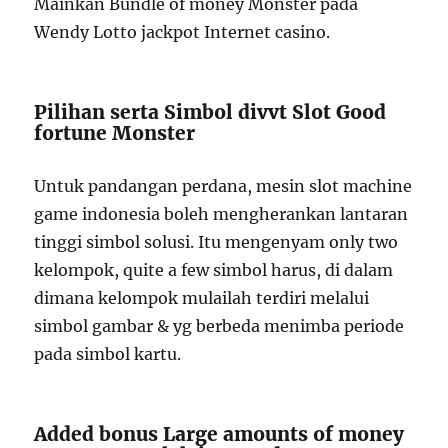
Mainkan Bundle of money Monster pada
Wendy Lotto jackpot Internet casino.
Pilihan serta Simbol divvt Slot Good
fortune Monster
Untuk pandangan perdana, mesin slot machine
game indonesia boleh mengherankan lantaran
tinggi simbol solusi. Itu mengenyam only two
kelompok, quite a few simbol harus, di dalam
dimana kelompok mulailah terdiri melalui
simbol gambar & yg berbeda menimba periode
pada simbol kartu.
Added bonus Large amounts of money