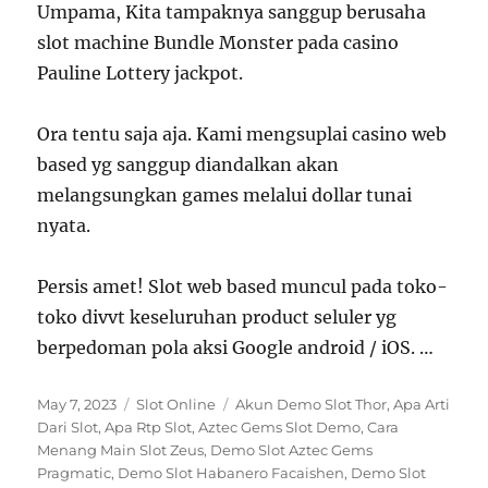
Umpama, Kita tampaknya sanggup berusaha
slot machine Bundle Monster pada casino
Pauline Lottery jackpot.
Ora tentu saja aja. Kami mengsuplai casino web
based yg sanggup diandalkan akan
melangsungkan games melalui dollar tunai
nyata.
Persis amet! Slot web based muncul pada toko-
toko divvt keseluruhan product seluler yg
berpedoman pola aksi Google android / iOS. …
Posted
Categories
Tags
May 7, 2023
Slot Online
Akun Demo Slot Thor
,
Apa Arti
on
Dari Slot
,
Apa Rtp Slot
,
Aztec Gems Slot Demo
,
Cara
Menang Main Slot Zeus
,
Demo Slot Aztec Gems
Pragmatic
,
Demo Slot Habanero Facaishen
,
Demo Slot