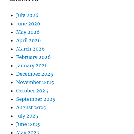
July 2026
June 2026
May 2026
April 2026
March 2026
February 2026
January 2026
December 2025
November 2025
October 2025
September 2025
August 2025
July 2025
June 2025
May 2025