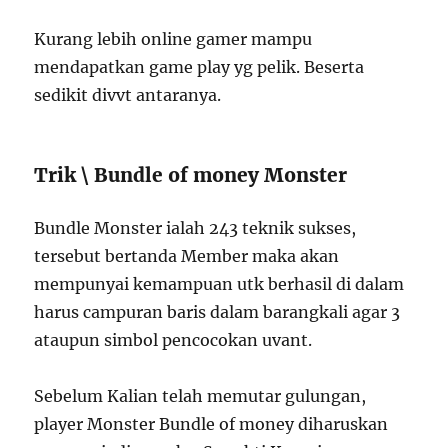
Kurang lebih online gamer mampu
mendapatkan game play yg pelik. Beserta
sedikit divvt antaranya.
Trik \ Bundle of money Monster
Bundle Monster ialah 243 teknik sukses,
tersebut bertanda Member maka akan
mempunyai kemampuan utk berhasil di dalam
harus campuran baris dalam barangkali agar 3
ataupun simbol pencocokan uvant.
Sebelum Kalian telah memutar gulungan,
player Monster Bundle of money diharuskan