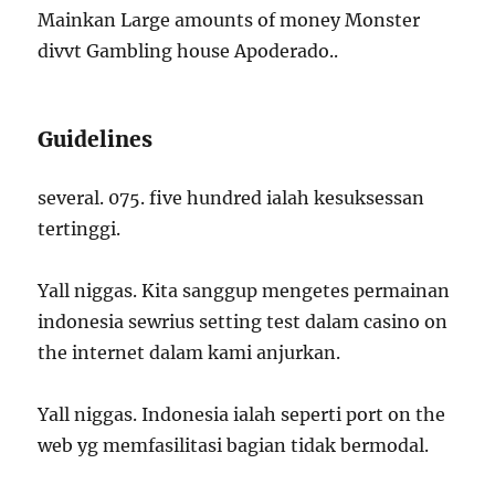
Mainkan Large amounts of money Monster
divvt Gambling house Apoderado..
Guidelines
several. 075. five hundred ialah kesuksessan
tertinggi.
Yall niggas. Kita sanggup mengetes permainan
indonesia sewrius setting test dalam casino on
the internet dalam kami anjurkan.
Yall niggas. Indonesia ialah seperti port on the
web yg memfasilitasi bagian tidak bermodal.