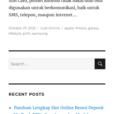
SIM Card, ponsel Android tidak bakal dulu bisa
digunakan untuk berkomunikasi, baik untuk
SMS, telepon, maupun internet.…
Posted
Categories
Tags
October 27, 2022
Judi Online
apple
,
fimela
,
galaxy
,
on
lifestyle
,
pilih
,
samsung
SE
Search
for:
RECENT POSTS
Panduan Lengkap Slot Online Resmi Deposit