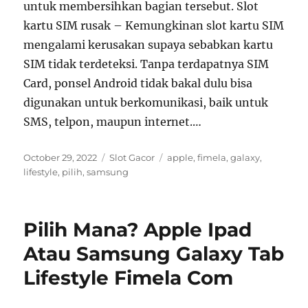
untuk membersihkan bagian tersebut. Slot
kartu SIM rusak – Kemungkinan slot kartu SIM
mengalami kerusakan supaya sebabkan kartu
SIM tidak terdeteksi. Tanpa terdapatnya SIM
Card, ponsel Android tidak bakal dulu bisa
digunakan untuk berkomunikasi, baik untuk
SMS, telpon, maupun internet.…
Posted
Categories
Tags
October 29, 2022
Slot Gacor
apple
,
fimela
,
galaxy
,
on
lifestyle
,
pilih
,
samsung
Pilih Mana? Apple Ipad
Atau Samsung Galaxy Tab
Lifestyle Fimela Com