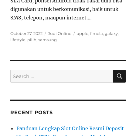
SIM Card, ponsel Android tidak bakal dulu bisa
digunakan untuk berkomunikasi, baik untuk
SMS, telepon, maupun internet.…
Posted
Categories
Tags
October 27, 2022
Judi Online
apple
,
fimela
,
galaxy
,
on
lifestyle
,
pilih
,
samsung
SE
Search
for:
RECENT POSTS
Panduan Lengkap Slot Online Resmi Deposit