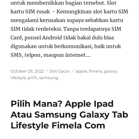
untuk membersihkan bagian tersebut. Slot
kartu SIM rusak – Kemungkinan slot kartu SIM
mengalami kerusakan supaya sebabkan kartu
SIM tidak terdeteksi. Tanpa terdapatnya SIM
Card, ponsel Android tidak bakal dulu bisa
digunakan untuk berkomunikasi, baik untuk
SMS, telpon, maupun internet.…
Posted
Categories
Tags
October 29, 2022
Slot Gacor
apple
,
fimela
,
galaxy
,
on
lifestyle
,
pilih
,
samsung
Pilih Mana? Apple Ipad
Atau Samsung Galaxy Tab
Lifestyle Fimela Com