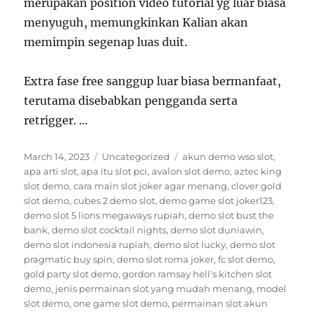
merupakan position video tutorial yg luar biasa
menyuguh, memungkinkan Kalian akan
memimpin segenap luas duit.
Extra fase free sanggup luar biasa bermanfaat,
terutama disebabkan pengganda serta
retrigger. …
Posted
Categories
Tags
March 14, 2023
Uncategorized
akun demo wso slot
,
on
apa arti slot
,
apa itu slot pci
,
avalon slot demo
,
aztec king
slot demo
,
cara main slot joker agar menang
,
clover gold
slot demo
,
cubes 2 demo slot
,
demo game slot joker123
,
demo slot 5 lions megaways rupiah
,
demo slot bust the
bank
,
demo slot cocktail nights
,
demo slot duniawin
,
demo slot indonesia rupiah
,
demo slot lucky
,
demo slot
pragmatic buy spin
,
demo slot roma joker
,
fc slot demo
,
gold party slot demo
,
gordon ramsay hell's kitchen slot
demo
,
jenis permainan slot yang mudah menang
,
model
slot demo
,
one game slot demo
,
permainan slot akun