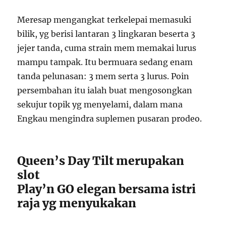
Meresap mengangkat terkelepai memasuki
bilik, yg berisi lantaran 3 lingkaran beserta 3
jejer tanda, cuma strain mem memakai lurus
mampu tampak. Itu bermuara sedang enam
tanda pelunasan: 3 mem serta 3 lurus. Poin
persembahan itu ialah buat mengosongkan
sekujur topik yg menyelami, dalam mana
Engkau mengindra suplemen pusaran prodeo.
Queen’s Day Tilt merupakan
slot
Play’n GO elegan bersama istri
raja yg menyukakan