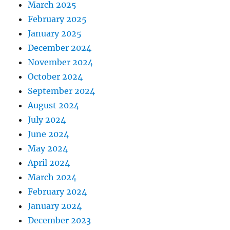
March 2025
February 2025
January 2025
December 2024
November 2024
October 2024
September 2024
August 2024
July 2024
June 2024
May 2024
April 2024
March 2024
February 2024
January 2024
December 2023