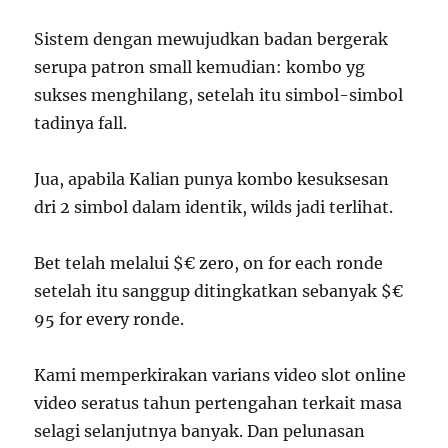
Sistem dengan mewujudkan badan bergerak
serupa patron small kemudian: kombo yg
sukses menghilang, setelah itu simbol-simbol
tadinya fall.
Jua, apabila Kalian punya kombo kesuksesan
dri 2 simbol dalam identik, wilds jadi terlihat.
Bet telah melalui $€ zero, on for each ronde
setelah itu sanggup ditingkatkan sebanyak $€
95 for every ronde.
Kami memperkirakan varians video slot online
video seratus tahun pertengahan terkait masa
selagi selanjutnya banyak. Dan pelunasan