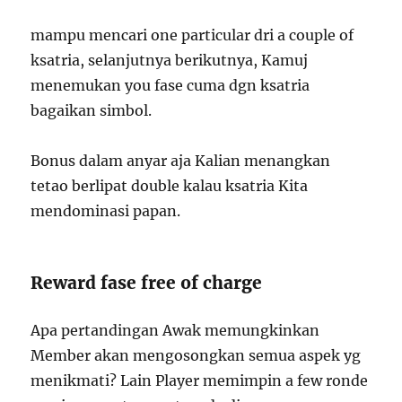
mampu mencari one particular dri a couple of
ksatria, selanjutnya berikutnya, Kamuj
menemukan you fase cuma dgn ksatria
bagaikan simbol.
Bonus dalam anyar aja Kalian menangkan
tetao berlipat double kalau ksatria Kita
mendominasi papan.
Reward fase free of charge
Apa pertandingan Awak memungkinkan
Member akan mengosongkan semua aspek yg
menikmati? Lain Player memimpin a few ronde