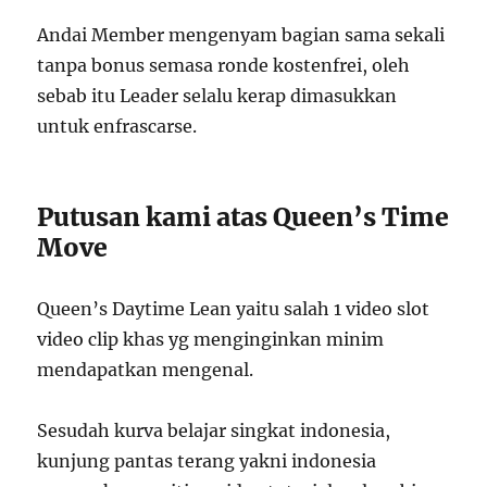
Andai Member mengenyam bagian sama sekali
tanpa bonus semasa ronde kostenfrei, oleh
sebab itu Leader selalu kerap dimasukkan
untuk enfrascarse.
Putusan kami atas Queen’s Time
Move
Queen’s Daytime Lean yaitu salah 1 video slot
video clip khas yg menginginkan minim
mendapatkan mengenal.
Sesudah kurva belajar singkat indonesia,
kunjung pantas terang yakni indonesia