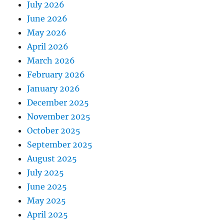
July 2026
June 2026
May 2026
April 2026
March 2026
February 2026
January 2026
December 2025
November 2025
October 2025
September 2025
August 2025
July 2025
June 2025
May 2025
April 2025