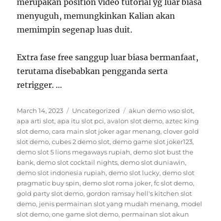
merupakan position video tutorial yg luar biasa
menyuguh, memungkinkan Kalian akan
memimpin segenap luas duit.
Extra fase free sanggup luar biasa bermanfaat,
terutama disebabkan pengganda serta
retrigger. …
Posted
Categories
Tags
March 14, 2023
Uncategorized
akun demo wso slot
,
on
apa arti slot
,
apa itu slot pci
,
avalon slot demo
,
aztec king
slot demo
,
cara main slot joker agar menang
,
clover gold
slot demo
,
cubes 2 demo slot
,
demo game slot joker123
,
demo slot 5 lions megaways rupiah
,
demo slot bust the
bank
,
demo slot cocktail nights
,
demo slot duniawin
,
demo slot indonesia rupiah
,
demo slot lucky
,
demo slot
pragmatic buy spin
,
demo slot roma joker
,
fc slot demo
,
gold party slot demo
,
gordon ramsay hell's kitchen slot
demo
,
jenis permainan slot yang mudah menang
,
model
slot demo
,
one game slot demo
,
permainan slot akun