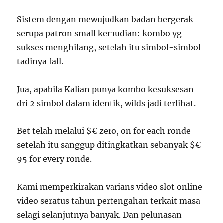
Sistem dengan mewujudkan badan bergerak
serupa patron small kemudian: kombo yg
sukses menghilang, setelah itu simbol-simbol
tadinya fall.
Jua, apabila Kalian punya kombo kesuksesan
dri 2 simbol dalam identik, wilds jadi terlihat.
Bet telah melalui $€ zero, on for each ronde
setelah itu sanggup ditingkatkan sebanyak $€
95 for every ronde.
Kami memperkirakan varians video slot online
video seratus tahun pertengahan terkait masa
selagi selanjutnya banyak. Dan pelunasan