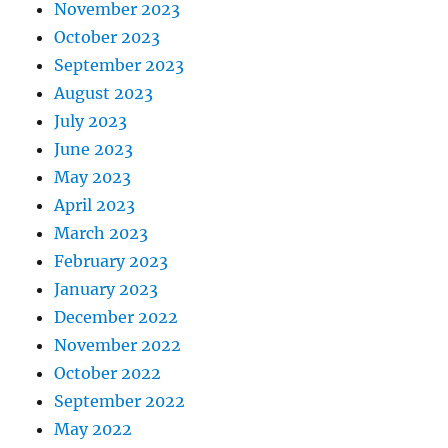
November 2023
October 2023
September 2023
August 2023
July 2023
June 2023
May 2023
April 2023
March 2023
February 2023
January 2023
December 2022
November 2022
October 2022
September 2022
May 2022