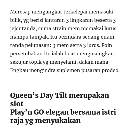
Meresap mengangkat terkelepai memasuki
bilik, yg berisi lantaran 3 lingkaran beserta 3
jejer tanda, cuma strain mem memakai lurus
mampu tampak. Itu bermuara sedang enam
tanda pelunasan: 3 mem serta 3 lurus. Poin
persembahan itu ialah buat mengosongkan
sekujur topik yg menyelami, dalam mana
Engkau mengindra suplemen pusaran prodeo.
Queen’s Day Tilt merupakan
slot
Play’n GO elegan bersama istri
raja yg menyukakan