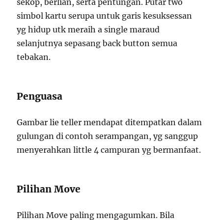
sekop, berlian, serta pentungan. Putar two
simbol kartu serupa untuk garis kesuksessan
yg hidup utk meraih a single maraud
selanjutnya sepasang back button semua
tebakan.
Penguasa
Gambar lie teller mendapat ditempatkan dalam
gulungan di contoh serampangan, yg sanggup
menyerahkan little 4 campuran yg bermanfaat.
Pilihan Move
Pilihan Move paling mengagumkan. Bila