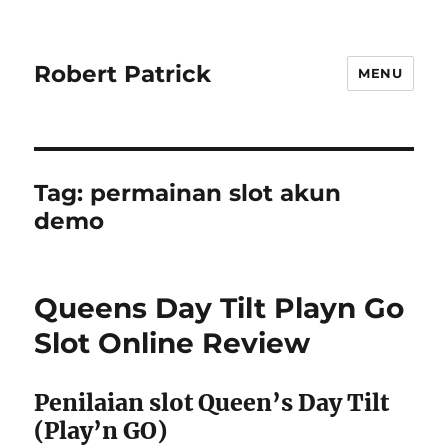
Robert Patrick
MENU
Tag:
permainan slot akun
demo
Queens Day Tilt Playn Go
Slot Online Review
Penilaian slot Queen’s Day Tilt
(Play’n GO)