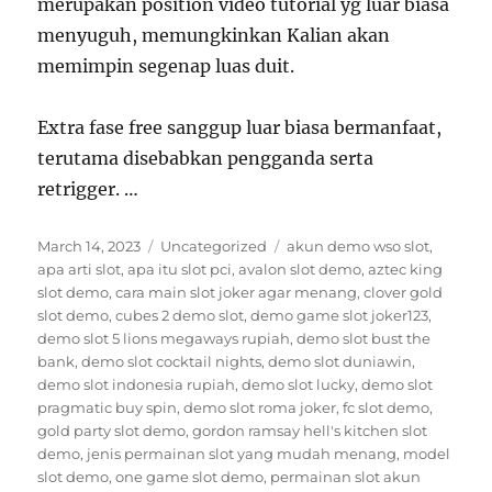
merupakan position video tutorial yg luar biasa
menyuguh, memungkinkan Kalian akan
memimpin segenap luas duit.
Extra fase free sanggup luar biasa bermanfaat,
terutama disebabkan pengganda serta
retrigger. …
Posted
Categories
Tags
March 14, 2023
Uncategorized
akun demo wso slot
,
on
apa arti slot
,
apa itu slot pci
,
avalon slot demo
,
aztec king
slot demo
,
cara main slot joker agar menang
,
clover gold
slot demo
,
cubes 2 demo slot
,
demo game slot joker123
,
demo slot 5 lions megaways rupiah
,
demo slot bust the
bank
,
demo slot cocktail nights
,
demo slot duniawin
,
demo slot indonesia rupiah
,
demo slot lucky
,
demo slot
pragmatic buy spin
,
demo slot roma joker
,
fc slot demo
,
gold party slot demo
,
gordon ramsay hell's kitchen slot
demo
,
jenis permainan slot yang mudah menang
,
model
slot demo
,
one game slot demo
,
permainan slot akun