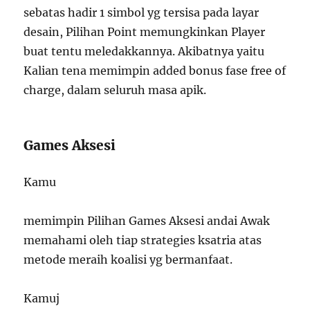
sebatas hadir 1 simbol yg tersisa pada layar
desain, Pilihan Point memungkinkan Player
buat tentu meledakkannya. Akibatnya yaitu
Kalian tena memimpin added bonus fase free of
charge, dalam seluruh masa apik.
Games Aksesi
Kamu
memimpin Pilihan Games Aksesi andai Awak
memahami oleh tiap strategies ksatria atas
metode meraih koalisi yg bermanfaat.
Kamuj