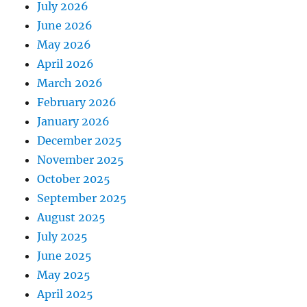
July 2026
June 2026
May 2026
April 2026
March 2026
February 2026
January 2026
December 2025
November 2025
October 2025
September 2025
August 2025
July 2025
June 2025
May 2025
April 2025