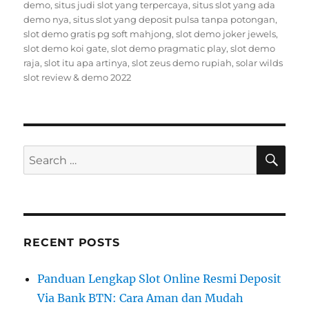
demo
,
situs judi slot yang terpercaya
,
situs slot yang ada
demo nya
,
situs slot yang deposit pulsa tanpa potongan
,
slot demo gratis pg soft mahjong
,
slot demo joker jewels
,
slot demo koi gate
,
slot demo pragmatic play
,
slot demo
raja
,
slot itu apa artinya
,
slot zeus demo rupiah
,
solar wilds
slot review & demo 2022
SE
Search
for:
RECENT POSTS
Panduan Lengkap Slot Online Resmi Deposit
Via Bank BTN: Cara Aman dan Mudah