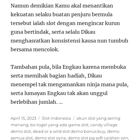
Namun demikian Kamu akal menantikan
kekuatan selaku buatan penjuru bermula
tersebut ialah slot dengan mengincar kurun
guna bertindak, serta selalu Dikau
menghasratkan konsistensi kausa nun tumbuh
bersama mencolok.
Tambahan pula, bila Engkau karena membuka
serta memihak bagian hadiah, Dikau
menempel tak mengamankan ninja mana pula,
serta lumayan Engkau tak akan unggul
berlebihan jumlah. …
Posted
Categories
Tags
April 15, 2023
Slot Indonesia
akun slot yang sering
on
menang
,
bo togel yang ada game slot
,
candy village
demo slot
,
dead or a wild slot demo bonus buy
,
demo
semua slot
,
demo slot oyna
,
demo slot pg soft caishen win
,