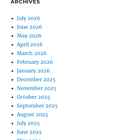
ARCHIVES
July 2026
June 2026
May 2026
April 2026
March 2026
February 2026
January 2026
December 2025
November 2025
October 2025
September 2025
August 2025
July 2025
June 2025