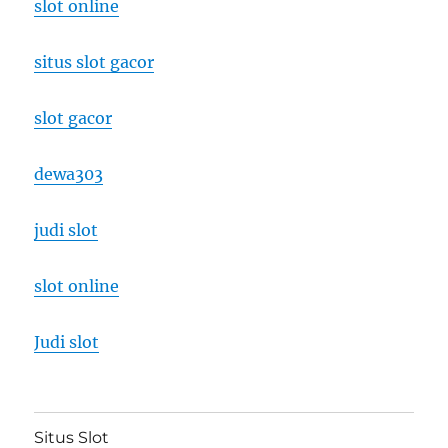
slot online
situs slot gacor
slot gacor
dewa303
judi slot
slot online
Judi slot
Situs Slot