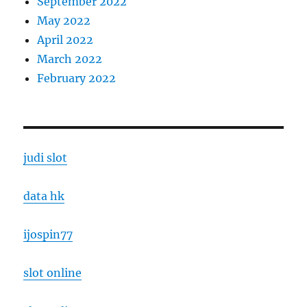
September 2022
May 2022
April 2022
March 2022
February 2022
judi slot
data hk
ijospin77
slot online