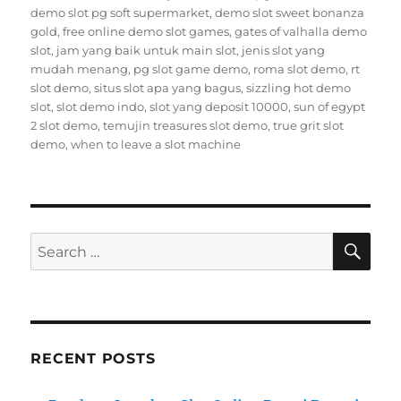
demo slot pg soft supermarket
,
demo slot sweet bonanza
gold
,
free online demo slot games
,
gates of valhalla demo
slot
,
jam yang baik untuk main slot
,
jenis slot yang
mudah menang
,
pg slot game demo
,
roma slot demo
,
rt
slot demo
,
situs slot apa yang bagus
,
sizzling hot demo
slot
,
slot demo indo
,
slot yang deposit 10000
,
sun of egypt
2 slot demo
,
temujin treasures slot demo
,
true grit slot
demo
,
when to leave a slot machine
SE
Search
for:
RECENT POSTS