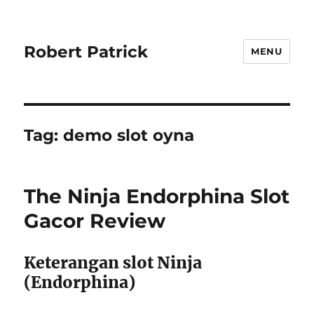
Robert Patrick
MENU
Tag:
demo slot oyna
The Ninja Endorphina Slot
Gacor Review
Keterangan slot Ninja
(Endorphina)