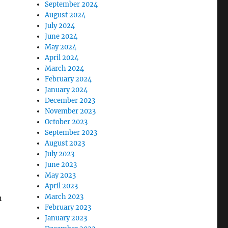
September 2024
August 2024
July 2024
June 2024
May 2024
April 2024
March 2024
February 2024
January 2024
December 2023
November 2023
October 2023
September 2023
August 2023
July 2023
June 2023
May 2023
April 2023
March 2023
n
February 2023
January 2023