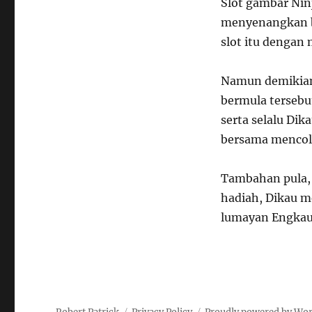
Slot gambar Nin
menyenangkan be
slot itu dengan
Namun demikian
bermula tersebu
serta selalu Di
bersama mencol
Tambahan pula,
hadiah, Dikau 
lumayan Engkau 