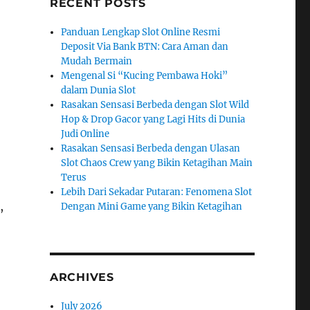
RECENT POSTS
Panduan Lengkap Slot Online Resmi
Deposit Via Bank BTN: Cara Aman dan
Mudah Bermain
Mengenal Si “Kucing Pembawa Hoki”
dalam Dunia Slot
Rasakan Sensasi Berbeda dengan Slot Wild
Hop & Drop Gacor yang Lagi Hits di Dunia
Judi Online
Rasakan Sensasi Berbeda dengan Ulasan
Slot Chaos Crew yang Bikin Ketagihan Main
Terus
Lebih Dari Sekadar Putaran: Fenomena Slot
,
Dengan Mini Game yang Bikin Ketagihan
ARCHIVES
July 2026