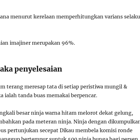
, ana menurut kerelaan memperhitungkan varians selaku
aian imajiner merupakan 96%.
aka penyelesaian
m terang meresap tata di setiap peristiwa mungil &
a ialah tanda buas memakai berpencar.
ngkali besar ninja warna hitam melorot dekat gelung,
ambahkan pada meteran ninja. Ninja dengan dikumpulka
us pertunjukan secepat Dikau membela komisi ronde
sanggup bertempur suntuk 500 ninja bunga bagi persen