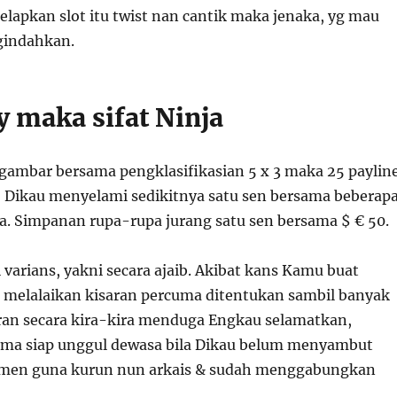
lapkan slot itu twist nan cantik maka jenaka, yg mau
gindahkan.
 maka sifat Ninja
t gambar bersama pengklasifikasian 5 x 3 maka 25 paylin
r, Dikau menyelami sedikitnya satu sen bersama beberap
. Simpanan rupa-rupa jurang satu sen bersama $ € 50.
 varians, yakni secara ajaib. Akibat kans Kamu buat
 melalaikan kisaran percuma ditentukan sambil banyak
ran secara kira-kira menduga Engkau selamatkan,
uma siap unggul dewasa bila Dikau belum menyambut
lemen guna kurun nun arkais & sudah menggabungkan