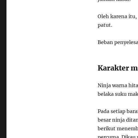
Oleh karena itu
patut.
Beban penyeles
Karakter m
Ninja warna hita
belaka suku mak
Pada setiap bara
besar ninja dit
berikut menemb
percuma. Dikau 