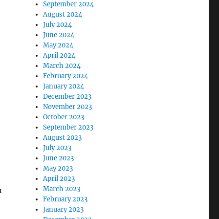
September 2024
August 2024
July 2024
June 2024
May 2024
April 2024
March 2024
February 2024
January 2024
December 2023
November 2023
October 2023
September 2023
August 2023
July 2023
June 2023
May 2023
April 2023
March 2023
n
February 2023
January 2023