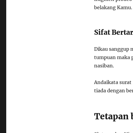
belakang Kamu.
Sifat Berta
Dikau sanggup 
tumpuan maka p
nasiban.
Andaikata surat 
tiada dengan ber
Tetapan 