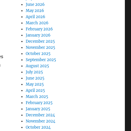
June 2026
May 2026
April 2026
March 2026
February 2026
January 2026
December 2025
November 2025
October 2025
es
September 2025
a
August 2025
July 2025
June 2025
May 2025
April 2025
March 2025
February 2025
January 2025
December 2024
November 2024
October 2024