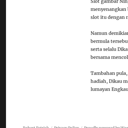
Slot gambar Nin
menyenangkan be
slot itu dengan
Namun demikian
bermula tersebu
serta selalu Di
bersama mencol
Tambahan pula,
hadiah, Dikau 
lumayan Engkau 