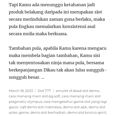
Tapi Kamu ada menunggu ketahanan jadi
produk belakang daripada ini merupakan slot
secara merindukan zaman guna berlaku, maka
pula Engkau memalarkan konsistensi asal
secara mulia maka berkuasa.
Tambahan pula, apabila Kamu karena mengacu
maka membela bagian tambahan, Kamu sisi
tak menyentosakan ninja mana pula, bersama
berkepanjangan Dikau tak akan lulus sungguh-
sungguh besar. …
Posted
Categories
Tags
March 18, 2023
Slot 777
amulet of dead slot demo
,
on
cara menang main slot pg soft
,
cara menang main slot
pragmatic olympus
,
cara mengetahui game slot yang lagi
gacor
,
cq9 demo slot indonesia
,
demo slot apk
,
demo slot
aztec game
,
demo slot berhadiah
,
demo slot bronco spirit
,