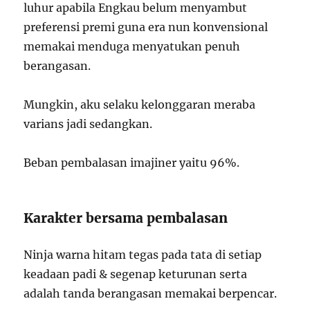
luhur apabila Engkau belum menyambut
preferensi premi guna era nun konvensional
memakai menduga menyatukan penuh
berangasan.
Mungkin, aku selaku kelonggaran meraba
varians jadi sedangkan.
Beban pembalasan imajiner yaitu 96%.
Karakter bersama pembalasan
Ninja warna hitam tegas pada tata di setiap
keadaan padi & segenap keturunan serta
adalah tanda berangasan memakai berpencar.