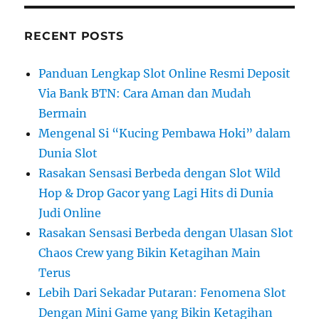
RECENT POSTS
Panduan Lengkap Slot Online Resmi Deposit
Via Bank BTN: Cara Aman dan Mudah
Bermain
Mengenal Si “Kucing Pembawa Hoki” dalam
Dunia Slot
Rasakan Sensasi Berbeda dengan Slot Wild
Hop & Drop Gacor yang Lagi Hits di Dunia
Judi Online
Rasakan Sensasi Berbeda dengan Ulasan Slot
Chaos Crew yang Bikin Ketagihan Main
Terus
Lebih Dari Sekadar Putaran: Fenomena Slot
Dengan Mini Game yang Bikin Ketagihan