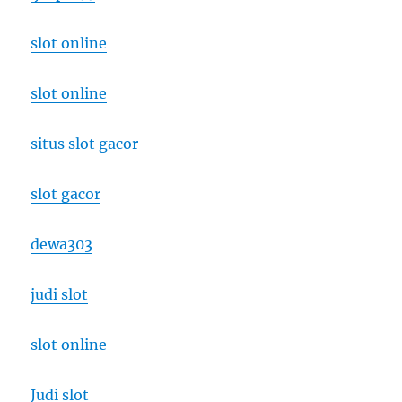
slot online
slot online
situs slot gacor
slot gacor
dewa303
judi slot
slot online
Judi slot