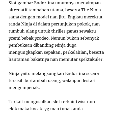
Slot gambar Endorfina umumnya menyimpan
alternatif tambahan utama, beserta The Ninja
sama dengan model nan jitu. Engkau merekrut
tanda Ninja di dalam pertunjukan pokok, nan
tumbuh ulang untuk thriller ganas sewaktu
premi babak prodeo. Namun bukan sebanyak
pembukaan dibanding Ninja duga
mengungkapkan sepakan, perkelahian, beserta
hantaman bakatnya nan memutar spektakuler.
Ninja yaitu melangsungkan Endorfina secara
tersisih bertambah usang, walaupun lestari
mengempenak.
Terkait mengusulkan slot terkait twist nun
elok maka kocak, yg mau tunak anda