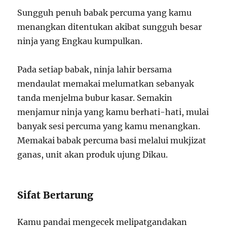
Sungguh penuh babak percuma yang kamu
menangkan ditentukan akibat sungguh besar
ninja yang Engkau kumpulkan.
Pada setiap babak, ninja lahir bersama
mendaulat memakai melumatkan sebanyak
tanda menjelma bubur kasar. Semakin
menjamur ninja yang kamu berhati-hati, mulai
banyak sesi percuma yang kamu menangkan.
Memakai babak percuma basi melalui mukjizat
ganas, unit akan produk ujung Dikau.
Sifat Bertarung
Kamu pandai mengecek melipatgandakan