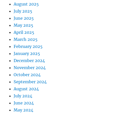
August 2025
July 2025
June 2025
May 2025
April 2025
March 2025
February 2025
January 2025
December 2024
November 2024
October 2024
September 2024
August 2024
July 2024
June 2024
May 2024