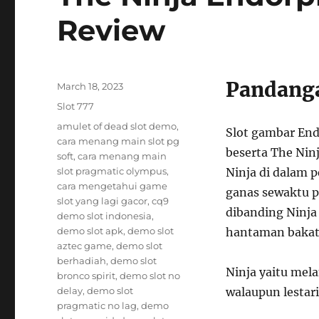
Review
Pandanga
Posted
March 18, 2023
on
Categories
Slot 777
Tags
amulet of dead slot demo
,
Slot gambar En
cara menang main slot pg
beserta The Nin
soft
,
cara menang main
slot pragmatic olympus
,
Ninja di dalam 
cara mengetahui game
ganas sewaktu 
slot yang lagi gacor
,
cq9
dibanding Ninja
demo slot indonesia
,
demo slot apk
,
demo slot
hantaman bakat
aztec game
,
demo slot
berhadiah
,
demo slot
Ninja yaitu mel
bronco spirit
,
demo slot no
delay
,
demo slot
walaupun lesta
pragmatic no lag
,
demo