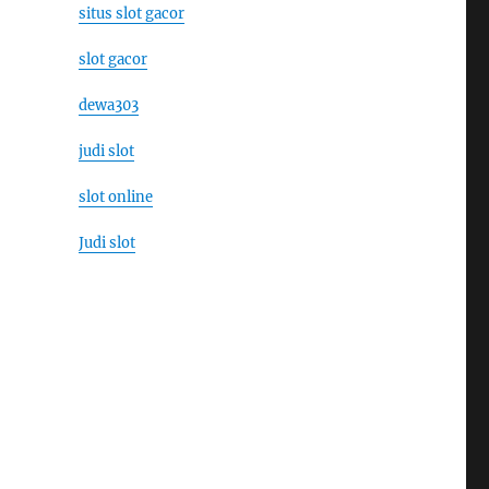
situs slot gacor
slot gacor
dewa303
judi slot
slot online
Judi slot