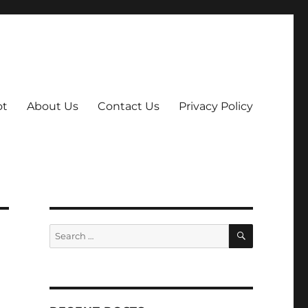
ot
About Us
Contact Us
Privacy Policy
SEARCH
Search
for: