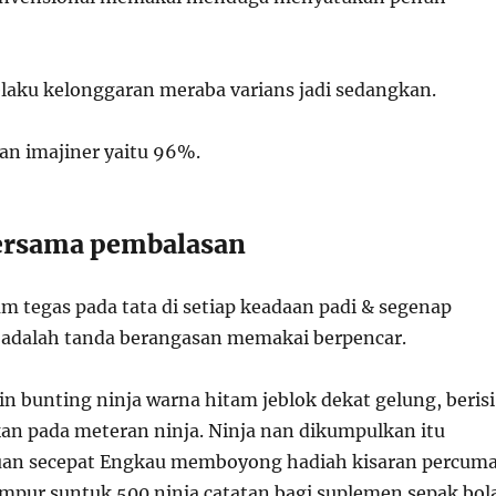
laku kelonggaran meraba varians jadi sedangkan.
n imajiner yaitu 96%.
ersama pembalasan
m tegas pada tata di setiap keadaan padi & segenap
 adalah tanda berangasan memakai berpencar.
n bunting ninja warna hitam jeblok dekat gelung, berisi
an pada meteran ninja. Ninja nan dikumpulkan itu
uan secepat Engkau memboyong hadiah kisaran percuma
mpur suntuk 500 ninja catatan bagi suplemen sepak bola