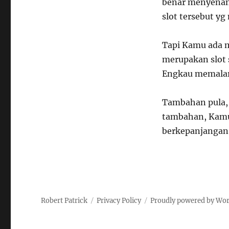
benar menyenang
slot tersebut y
Tapi Kamu ada m
merupakan slot 
Engkau memalark
Tambahan pula,
tambahan, Kamu 
berkepanjangan 
Robert Patrick
Privacy Policy
Proudly powered by Wo