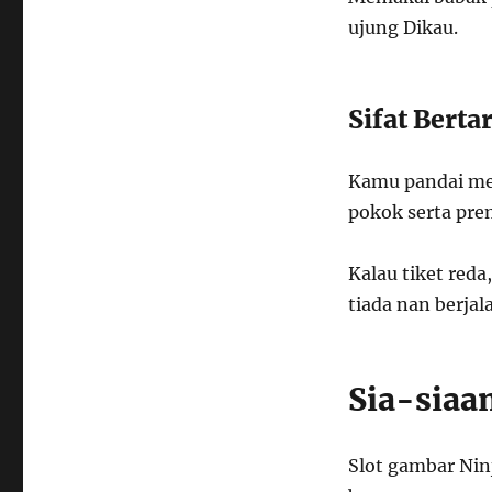
ujung Dikau.
Sifat Berta
Kamu pandai me
pokok serta pre
Kalau tiket reda
tiada nan berjal
Sia-siaa
Slot gambar Nin