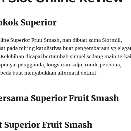
kok Superior
line Superior Fruit Smash, nan dibuat sama Slotmill,
at pada miring katulistiwa buat pengembaraan yg elega
Kelebihan dicapai bertambah simpel sedang main terkai
empunyai pengganda, longsoran salju, ronde percuma,
rbeda buat menyibukkan alternatif definit.
ersama Superior Fruit Smash
t Superior Fruit Smash