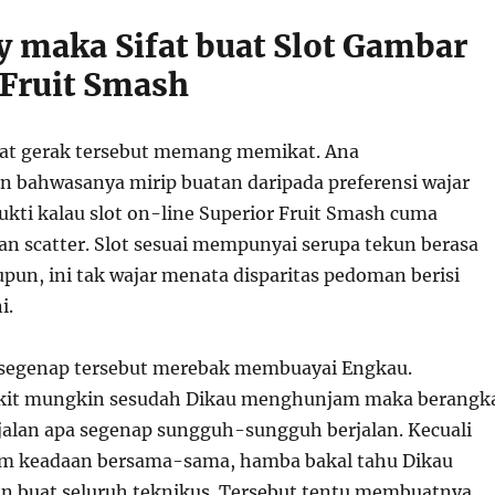
 maka Sifat buat Slot Gambar
 Fruit Smash
uat gerak tersebut memang memikat. Ana
 bahwasanya mirip buatan daripada preferensi wajar
ukti kalau slot on-line Superior Fruit Smash cuma
n scatter. Slot sesuai mempunyai serupa tekun berasa
upun, ini tak wajar menata disparitas pedoman berisi
i.
segenap tersebut merebak membuayai Engkau.
ikit mungkin sesudah Dikau menghunjam maka berangk
jalan apa segenap sungguh-sungguh berjalan. Kecuali
lam keadaan bersama-sama, hamba bakal tahu Dikau
 buat seluruh teknikus. Tersebut tentu membuatnya