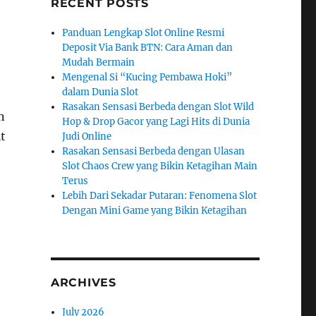
RECENT POSTS
Panduan Lengkap Slot Online Resmi
Deposit Via Bank BTN: Cara Aman dan
Mudah Bermain
Mengenal Si “Kucing Pembawa Hoki”
dalam Dunia Slot
Rasakan Sensasi Berbeda dengan Slot Wild
n
Hop & Drop Gacor yang Lagi Hits di Dunia
t
Judi Online
Rasakan Sensasi Berbeda dengan Ulasan
Slot Chaos Crew yang Bikin Ketagihan Main
Terus
Lebih Dari Sekadar Putaran: Fenomena Slot
Dengan Mini Game yang Bikin Ketagihan
ARCHIVES
July 2026