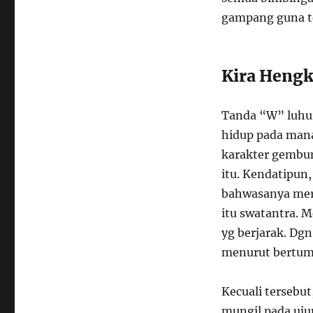
gampang guna te
Kira Heng
Tanda “W” luhur
hidup pada mana 
karakter gembu
itu. Kendatipun,
bahwasanya mer
itu swatantra. 
yg berjarak. Dgn
menurut bertum
Kecuali tersebu
mungil pada ujun