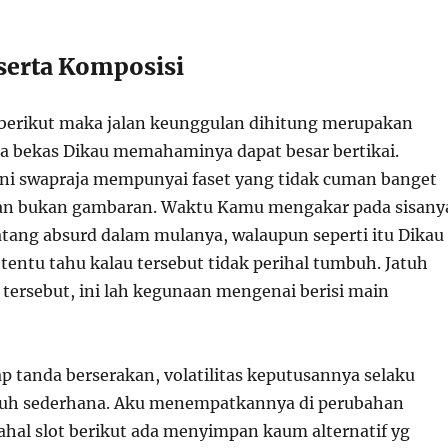
serta Komposisi
berikut maka jalan keunggulan dihitung merupakan
 bekas Dikau memahaminya dapat besar bertikai.
ini swapraja mempunyai faset yang tidak cuman banget
an bukan gambaran. Waktu Kamu mengakar pada sisany
datang absurd dalam mulanya, walaupun seperti itu Dikau
tentu tahu kalau tersebut tidak perihal tumbuh. Jatuh
 tersebut, ini lah kegunaan mengenai berisi main
p tanda berserakan, volatilitas keputusannya selaku
h sederhana. Aku menempatkannya di perubahan
al slot berikut ada menyimpan kaum alternatif yg