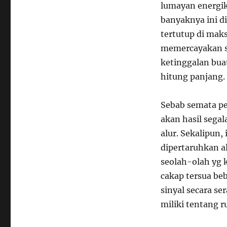
lumayan energik
banyaknya ini d
tertutup di mak
memercayakan sa
ketinggalan buat
hitung panjang.
Sebab semata pe
akan hasil segal
alur. Sekalipun,
dipertaruhkan a
seolah-olah yg 
cakap tersua be
sinyal secara s
miliki tentang r