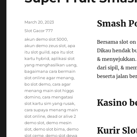
Smash Po
Posted
March 20, 2023
on
Categories
Slot Gacor 777
Tags
akun demo slot 5000
,
Bersama slot on 
akun demo zeus slot
,
apa
Dikau hendak bu
itu slot guild
,
apa itu slot
kartu hybrid
,
aplikasi slot
& menyejukkan. 
yang menghasilkan uang
,
dari sipil, & m
bagaimana cara bermain
beserta jalan be
slot online agar menang
,
bo slot demo
,
cara agar
menang main slot higgs
domino
,
cara mengatasi
Kasino b
slot kartu sim yang rusak
,
cara supaya menang main
slot online
,
dead or alive 2
demo slot
,
demo mesin
Kurir Slo
slot
,
demo slot bima
,
demo
slot ceme
,
demo slot dewa