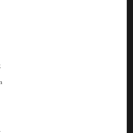
g
n
t