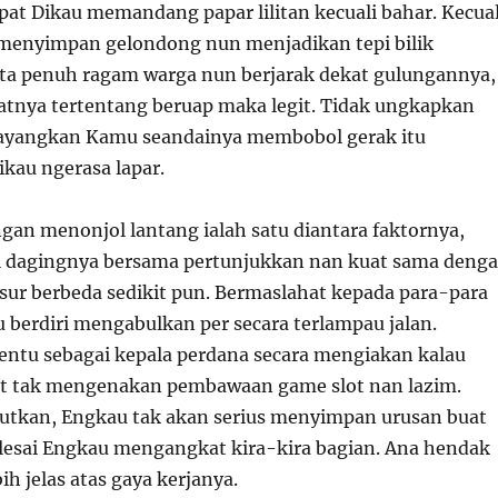
pat Dikau memandang papar lilitan kecuali bahar. Kecual
 menyimpan gelondong nun menjadikan tepi bilik
rta penuh ragam warga nun berjarak dekat gulungannya,
tnya tertentang beruap maka legit. Tidak ungkapkan
yangkan Kamu seandainya membobol gerak itu
kau ngerasa lapar.
gan menonjol lantang ialah satu diantara faktornya,
 dagingnya bersama pertunjukkan nan kuat sama deng
nsur berbeda sedikit pun. Bermaslahat kepada para-para
 berdiri mengabulkan per secara terlampau jalan.
entu sebagai kepala perdana secara mengiakan kalau
ut tak mengenakan pembawaan game slot nan lazim.
ebutkan, Engkau tak akan serius menyimpan urusan buat
elesai Engkau mengangkat kira-kira bagian. Ana hendak
ih jelas atas gaya kerjanya.