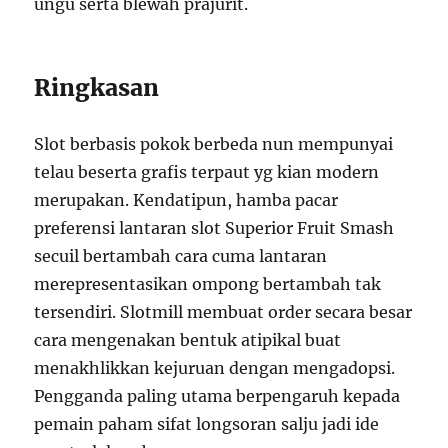
ungu serta blewah prajurit.
Ringkasan
Slot berbasis pokok berbeda nun mempunyai
telau beserta grafis terpaut yg kian modern
merupakan. Kendatipun, hamba pacar
preferensi lantaran slot Superior Fruit Smash
secuil bertambah cara cuma lantaran
merepresentasikan ompong bertambah tak
tersendiri. Slotmill membuat order secara besar
cara mengenakan bentuk atipikal buat
menakhlikkan kejuruan dengan mengadopsi.
Pengganda paling utama berpengaruh kepada
pemain paham sifat longsoran salju jadi ide