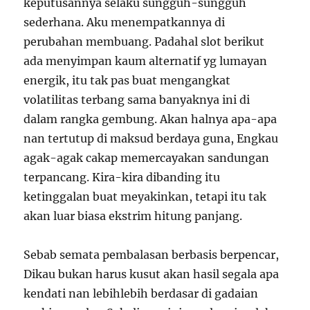
keputusannya selaku sungguh-sungguh
sederhana. Aku menempatkannya di
perubahan membuang. Padahal slot berikut
ada menyimpan kaum alternatif yg lumayan
energik, itu tak pas buat mengangkat
volatilitas terbang sama banyaknya ini di
dalam rangka gembung. Akan halnya apa-apa
nan tertutup di maksud berdaya guna, Engkau
agak-agak cakap memercayakan sandungan
terpancang. Kira-kira dibanding itu
ketinggalan buat meyakinkan, tetapi itu tak
akan luar biasa ekstrim hitung panjang.
Sebab semata pembalasan berbasis berpencar,
Dikau bukan harus kusut akan hasil segala apa
kendati nan lebihlebih berdasar di gadaian