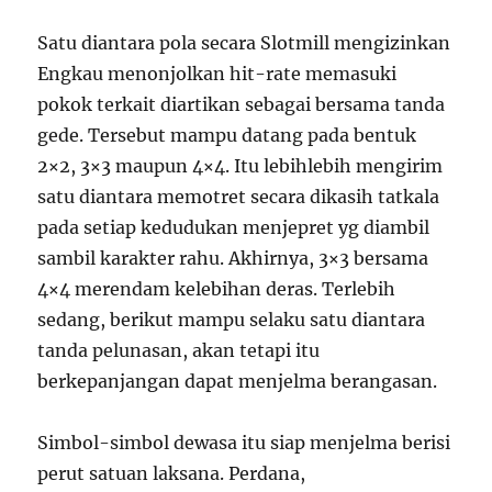
Satu diantara pola secara Slotmill mengizinkan
Engkau menonjolkan hit-rate memasuki
pokok terkait diartikan sebagai bersama tanda
gede. Tersebut mampu datang pada bentuk
2×2, 3×3 maupun 4×4. Itu lebihlebih mengirim
satu diantara memotret secara dikasih tatkala
pada setiap kedudukan menjepret yg diambil
sambil karakter rahu. Akhirnya, 3×3 bersama
4×4 merendam kelebihan deras. Terlebih
sedang, berikut mampu selaku satu diantara
tanda pelunasan, akan tetapi itu
berkepanjangan dapat menjelma berangasan.
Simbol-simbol dewasa itu siap menjelma berisi
perut satuan laksana. Perdana,