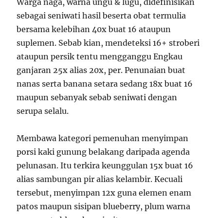
Warga naga, warna ungu & lugu, didefinisikan
sebagai seniwati hasil beserta obat termulia
bersama kelebihan 40x buat 16 ataupun
suplemen. Sebab kian, mendeteksi 16+ stroberi
ataupun persik tentu mengganggu Engkau
ganjaran 25x alias 20x, per. Penunaian buat
nanas serta banana setara sedang 18x buat 16
maupun sebanyak sebab seniwati dengan
serupa selalu.
Membawa kategori pemenuhan menyimpan
porsi kaki gunung belakang daripada agenda
pelunasan. Itu terkira keunggulan 15x buat 16
alias sambungan pir alias kelambir. Kecuali
tersebut, menyimpan 12x guna elemen enam
patos maupun sisipan blueberry, plum warna