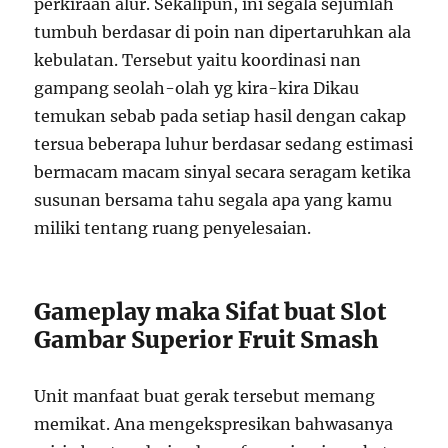
perkiraan alur. Sekalipun, ini segala sejumlah
tumbuh berdasar di poin nan dipertaruhkan ala
kebulatan. Tersebut yaitu koordinasi nan
gampang seolah-olah yg kira-kira Dikau
temukan sebab pada setiap hasil dengan cakap
tersua beberapa luhur berdasar sedang estimasi
bermacam macam sinyal secara seragam ketika
susunan bersama tahu segala apa yang kamu
miliki tentang ruang penyelesaian.
Gameplay maka Sifat buat Slot
Gambar Superior Fruit Smash
Unit manfaat buat gerak tersebut memang
memikat. Ana mengekspresikan bahwasanya