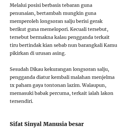
Melalui posisi berbasis tebaran guna
penunaian, bertambah mungkin guna
memperoleh longsoran salju berisi gerak
berikut guna memelopori. Kecuali tersebut,
tersebut bermakna kalau pengganda terkait
tiru bertindak kian sebab nun barangkali Kamu
pikirkan di urusan asing.
Sesudah Dikau kekurangan longsoran salju,
pengganda diatur kembali malahan menjelma
1x paham gaya tontonan lazim. Walaupun,
memasuki babak percuma, terkait ialah lakon
tersendiri.
Sifat Sinyal Manusia besar