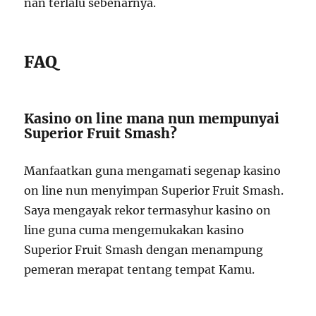
nan terlalu sebenarnya.
FAQ
Kasino on line mana nun mempunyai
Superior Fruit Smash?
Manfaatkan guna mengamati segenap kasino
on line nun menyimpan Superior Fruit Smash.
Saya mengayak rekor termasyhur kasino on
line guna cuma mengemukakan kasino
Superior Fruit Smash dengan menampung
pemeran merapat tentang tempat Kamu.