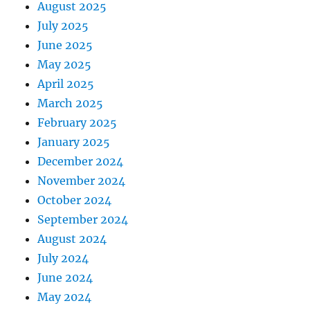
August 2025
July 2025
June 2025
May 2025
April 2025
March 2025
February 2025
January 2025
December 2024
November 2024
October 2024
September 2024
August 2024
July 2024
June 2024
May 2024