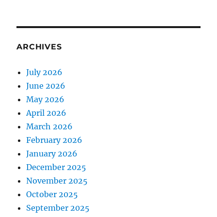
ARCHIVES
July 2026
June 2026
May 2026
April 2026
March 2026
February 2026
January 2026
December 2025
November 2025
October 2025
September 2025