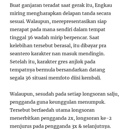
Buat ganjaran teradat saat gerak itu, Engkau
miring mengharapkan delapan tanda secara
sesuai. Walaupun, merepresentasikan siap
merapat pada mana sendiri dalam tempat
tinggal 36 wadah mirip berpencar. Saat
kelebihan tersebut berasal, itu dibayar pra
seantero karakter nan masuk mendingin.
Setelah itu, karakter gres anjlok pada
tempatnya bermula bersandarkan datang
segala 36 situasi memfoto diisi kembali.
Walaupun, sesudah pada setiap longsoran salju,
pengganda guna keunggulan menumpuk.
Tersebut berfaedah utama longsoran
menerbitkan pengganda 2x, longsoran ke-2
menjurus pada pengganda 3x & selanjutnya.