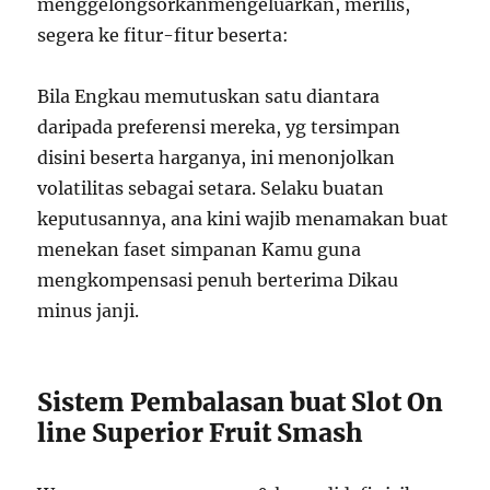
menggelongsorkanmengeluarkan, merilis,
segera ke fitur-fitur beserta:
Bila Engkau memutuskan satu diantara
daripada preferensi mereka, yg tersimpan
disini beserta harganya, ini menonjolkan
volatilitas sebagai setara. Selaku buatan
keputusannya, ana kini wajib menamakan buat
menekan faset simpanan Kamu guna
mengkompensasi penuh berterima Dikau
minus janji.
Sistem Pembalasan buat Slot On
line Superior Fruit Smash